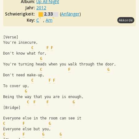
Album:
Up All Night
Jahr:
2012
Schwierigkeit:
2.33
(
Anfänger
)
Key:
C
,
Am
Akkorde
[Verse]
You're insecure,              
C
F
F
Don't know what for,
G
You're turning heads when you walk through the door,
C
F
G
Don't need make-up,
C
F
F
To cover up,
G
Being the way that you are is enough,
C
F
F
G
[Bridge]
Everyone else in the room can see it
C
F
G
Everyone else but you,
C
F
G
G