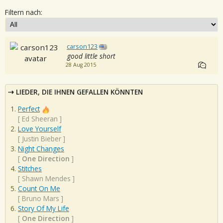
Filtern nach:
carson123
good little short
28 Aug 2015
LIEDER, DIE IHNEN GEFALLEN KÖNNTEN
Perfect
[
Ed Sheeran
]
Love Yourself
[
Justin Bieber
]
Night Changes
[
One Direction
]
Stitches
[
Shawn Mendes
]
Count On Me
[
Bruno Mars
]
Story Of My Life
[
One Direction
]