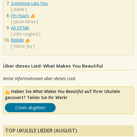
Someone Like You
[
Adele
]
I'm Yours
[
Jason Mraz
]
All Of Me
[
John Legend
]
Riptide
[
Vance Joy
]
Über dieses Lied: What Makes You Beautiful
Keine Informationen über dieses Lied.
Haben Sie
What Makes You Beautiful
auf Ihrer Ukulele
gecovert? Teilen Sie Ihr Werk!
Cover abgeben
TOP UKULELE LIEDER (AUGUST)