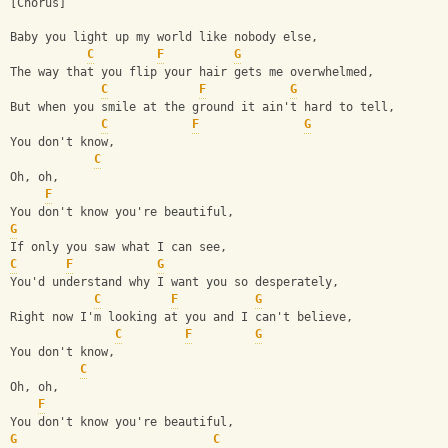
[Chorus]
Baby you light up my world like nobody else,
C
F
G
The way that you flip your hair gets me overwhelmed,
C
F
G
But when you smile at the ground it ain't hard to tell,
C
F
G
You don't know,
C
Oh, oh,
F
You don't know you're beautiful,
G
If only you saw what I can see,
C
F
G
You'd understand why I want you so desperately,
C
F
G
Right now I'm looking at you and I can't believe,
C
F
G
You don't know,
C
Oh, oh,
F
You don't know you're beautiful,
G
C