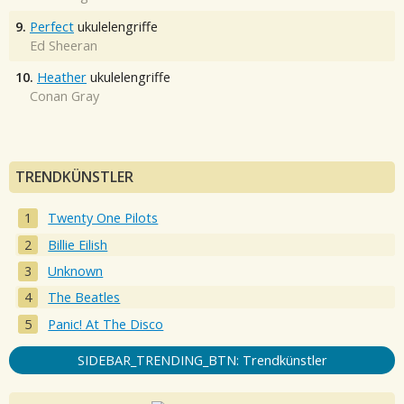
9.
Perfect
ukulelengriffe
Ed Sheeran
10.
Heather
ukulelengriffe
Conan Gray
TRENDKÜNSTLER
Twenty One Pilots
Billie Eilish
Unknown
The Beatles
Panic! At The Disco
SIDEBAR_TRENDING_BTN: Trendkünstler