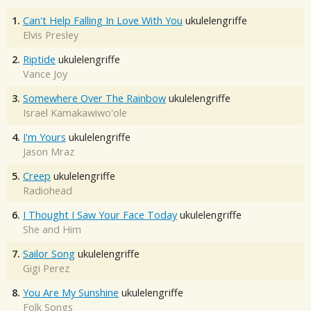
1.
Can't Help Falling In Love With You
ukulelengriffe
Elvis Presley
2.
Riptide
ukulelengriffe
Vance Joy
3.
Somewhere Over The Rainbow
ukulelengriffe
Israel Kamakawiwo'ole
4.
I'm Yours
ukulelengriffe
Jason Mraz
5.
Creep
ukulelengriffe
Radiohead
6.
I Thought I Saw Your Face Today
ukulelengriffe
She and Him
7.
Sailor Song
ukulelengriffe
Gigi Perez
8.
You Are My Sunshine
ukulelengriffe
Folk Songs