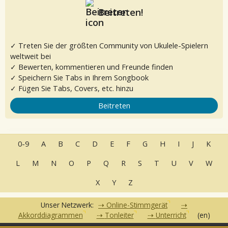
Beitreten!
✓ Treten Sie der größten Community von Ukulele-Spielern
weltweit bei
✓ Bewerten, kommentieren und Freunde finden
✓ Speichern Sie Tabs in Ihrem Songbook
✓ Fügen Sie Tabs, Covers, etc. hinzu
Beitreten
0-9
A
B
C
D
E
F
G
H
I
J
K
L
M
N
O
P
Q
R
S
T
U
V
W
X
Y
Z
Unser Netzwerk:
Online-Stimmgerät
Akkorddiagrammen
Tonleiter
Unterricht
(en)