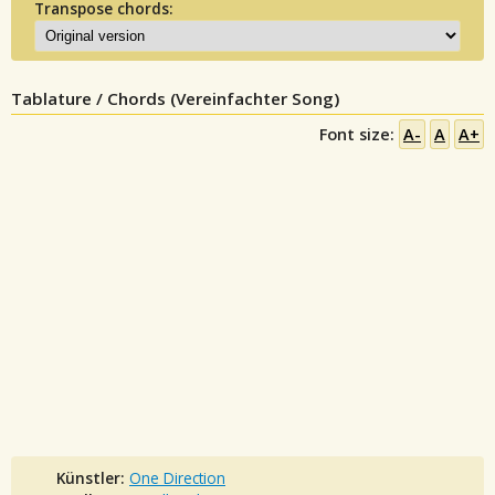
Transpose chords:
Tablature / Chords (Vereinfachter Song)
Font size:
A-
A
A+
Künstler:
One Direction