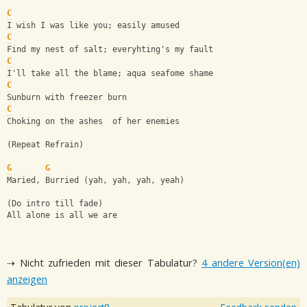
C
I wish I was like you; easily amused
C
Find my nest of salt; everyhting's my fault
C
I'll take all the blame; aqua seafome shame
C
Sunburn with freezer burn
C
Choking on the ashes  of her enemies
(Repeat Refrain)
G
G
Maried, Burried (yah, yah, yah, yeah)
(Do intro till fade)
All alone is all we are
⇢ Nicht zufrieden mit dieser Tabulatur?
4 andere Version(en)
anzeigen