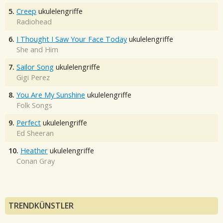
5.
Creep
ukulelengriffe
Radiohead
6.
I Thought I Saw Your Face Today
ukulelengriffe
She and Him
7.
Sailor Song
ukulelengriffe
Gigi Perez
8.
You Are My Sunshine
ukulelengriffe
Folk Songs
9.
Perfect
ukulelengriffe
Ed Sheeran
10.
Heather
ukulelengriffe
Conan Gray
TRENDKÜNSTLER