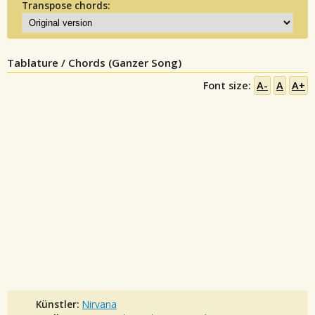
Transpose chords:
Tablature / Chords (Ganzer Song)
Font size:
A-
A
A+
Künstler:
Nirvana