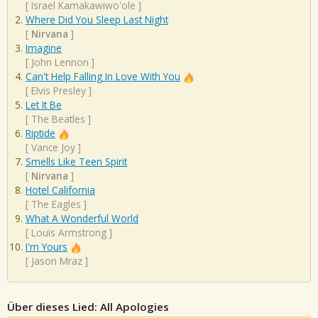
[
Israel Kamakawiwo'ole
]
Where Did You Sleep Last Night
[
Nirvana
]
Imagine
[
John Lennon
]
Can't Help Falling In Love With You
[
Elvis Presley
]
Let It Be
[
The Beatles
]
Riptide
[
Vance Joy
]
Smells Like Teen Spirit
[
Nirvana
]
Hotel California
[
The Eagles
]
What A Wonderful World
[
Louis Armstrong
]
I'm Yours
[
Jason Mraz
]
Über dieses Lied: All Apologies