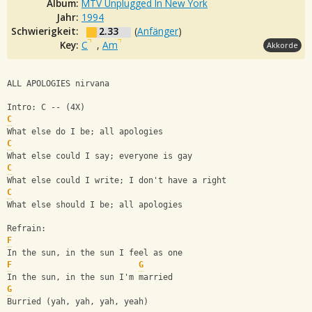
Album:
MTV Unplugged In New York
Jahr:
1994
Schwierigkeit:
2.33
(
Anfänger
)
Key:
C
,
Am
Akkorde
ALL APOLOGIES nirvana
Intro: C -- (4X)
C
What else do I be; all apologies
C
What else could I say; everyone is gay
C
What else could I write; I don't have a right
C
What else should I be; all apologies
Refrain:
F
In the sun, in the sun I feel as one
F
G
In the sun, in the sun I'm married
G
Burried (yah, yah, yah, yeah)