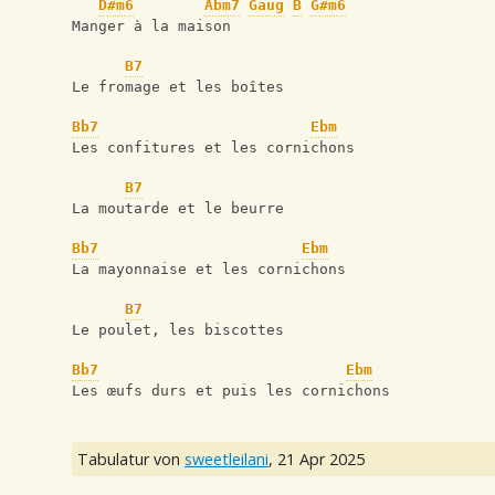
D#m6
Abm7
Gaug
B
G#m6
Manger à la maison
B7
Le fromage et les boîtes
Bb7
Ebm
Les confitures et les cornichons
B7
La moutarde et le beurre
Bb7
Ebm
La mayonnaise et les cornichons
B7
Le poulet, les biscottes
Bb7
Ebm
Les œufs durs et puis les cornichons
Tabulatur von
sweetleilani
,
21 Apr 2025