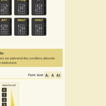
de:
ten sie während des scrollens akkorde
 bildschirm
Font size:
A-
A
A+
AutoScroll
0
1
2
3