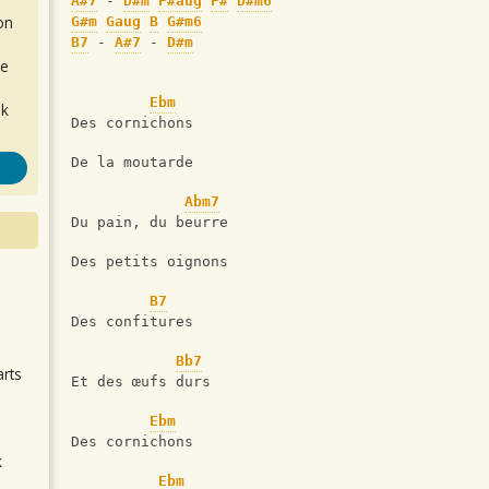
A#7
 - 
D#m
F#aug
F#
D#m6
on
G#m
Gaug
B
G#m6
B7
 - 
A#7
 - 
D#m
de
Ebm
ok
Des cornichons
De la moutarde
Abm7
Du pain, du beurre
Des petits oignons
.
B7
Des confitures
Bb7
arts
Et des œufs durs
Ebm
Des cornichons
k
m
Ebm