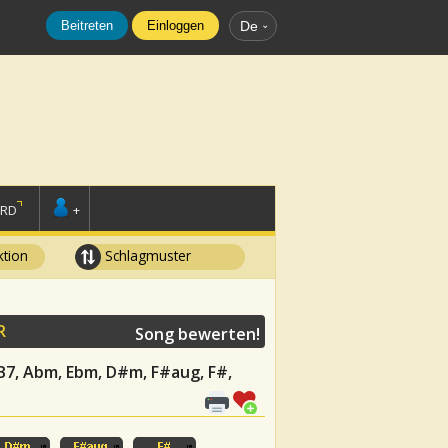
Beitreten
Einloggen
De
ORD
+
tion
Schlagmuster
R
Song bewerten!
 B7, Abm, Ebm, D#m, F#aug, F#,