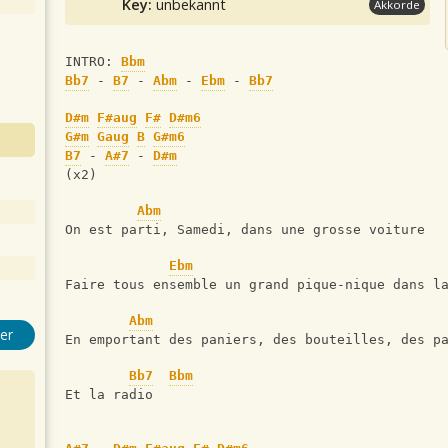
Key:
unbekannt
Akkorde
INTRO: 
Bbm
Bb7
 - 
B7
 - 
Abm
 - 
Ebm
 - 
Bb7
D#m
F#aug
F#
D#m6
G#m
Gaug
B
G#m6
B7
 - 
A#7
 - 
D#m
(x2)
Abm
On est parti, Samedi, dans une grosse voiture
Ebm
Faire tous ensemble un grand pique-nique dans l
Abm
er
En emportant des paniers, des bouteilles, des p
Bb7
Bbm
Et la radio