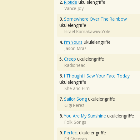
2.
Riptide
ukulelengriffe
Vance Joy
3.
Somewhere Over The Rainbow
ukulelengriffe
Israel Kamakawiwo'ole
4.
I'm Yours
ukulelengriffe
Jason Mraz
5.
Creep
ukulelengriffe
Radiohead
6.
I Thought I Saw Your Face Today
ukulelengriffe
She and Him
7.
Sailor Song
ukulelengriffe
Gigi Perez
8.
You Are My Sunshine
ukulelengriffe
Folk Songs
9.
Perfect
ukulelengriffe
Ed Sheeran