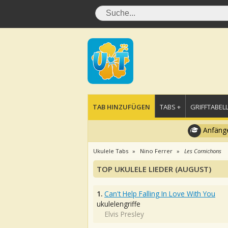
TAB HINZUFÜGEN
TABS +
GRIFFTABELL
Anfänge
Ukulele Tabs
Nino Ferrer
Les Cornichons
TOP UKULELE LIEDER (AUGUST)
1.
Can't Help Falling In Love With You
ukulelengriffe
Elvis Presley