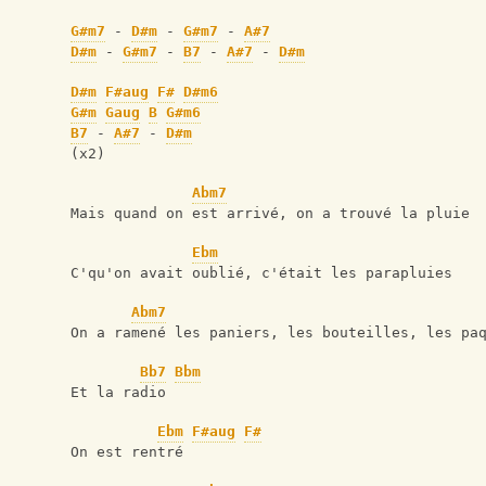
G#m7
 - 
D#m
 - 
G#m7
 - 
A#7
D#m
 - 
G#m7
 - 
B7
 - 
A#7
 - 
D#m
D#m
F#aug
F#
D#m6
G#m
Gaug
B
G#m6
B7
 - 
A#7
 - 
D#m
(x2)
Abm7
Mais quand on est arrivé, on a trouvé la pluie
Ebm
C'qu'on avait oublié, c'était les parapluies
Abm7
On a ramené les paniers, les bouteilles, les pa
Bb7
Bbm
Et la radio
Ebm
F#aug
F#
On est rentré