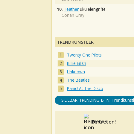
10.
Heather
ukulelengriffe
Conan Gray
TRENDKÜNSTLER
Twenty One Pilots
Billie Eilish
Unknown
The Beatles
Panic! At The Disco
SIDEBAR_TRENDING_BTN: Trendkünstl
Beitreten!