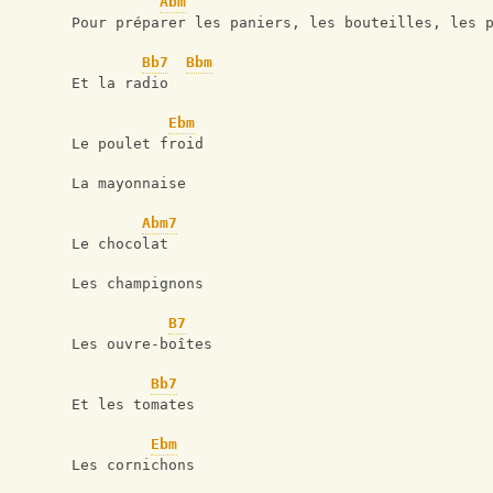
Abm
Pour préparer les paniers, les bouteilles, les 
Bb7
Bbm
Et la radio
Ebm
Le poulet froid
La mayonnaise
Abm7
Le chocolat
Les champignons
B7
Les ouvre-boîtes
Bb7
Et les tomates
Ebm
Les cornichons