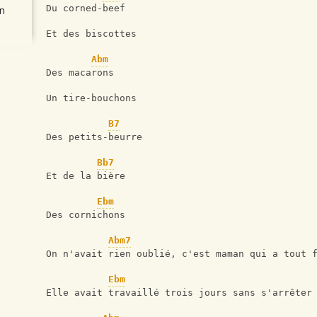
Du corned-beef
n
Et des biscottes
Abm
Des macarons
Un tire-bouchons
B7
Des petits-beurre
Bb7
Et de la bière
Ebm
Des cornichons
Abm7
On n'avait rien oublié, c'est maman qui a tout 
Ebm
Elle avait travaillé trois jours sans s'arrêter