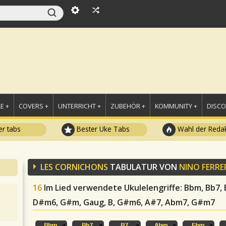
E +
COVERS +
UNTERRICHT +
ZUBEHÖR +
KOMMUNITY +
DISC
r tabs
Bester Uke Tabs
Wahl der Redak
LES CORNICHONS
TABULATUR VON
NINO FERRE
16
Im Lied verwendete Ukulelengriffe
: Bbm, Bb7,
D#m6, G#m, Gaug, B, G#m6, A#7, Abm7, G#m7