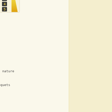
4
5
a nature
aquets