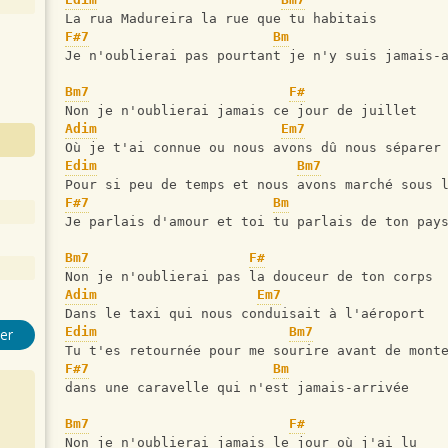
La rua Madureira la rue que tu habitais 
F#7
Bm
Je n'oublierai pas pourtant je n'y suis jamais-
Bm7
F#
Non je n'oublierai jamais ce jour de juillet 
Adim
Em7
Où je t'ai connue ou nous avons dû nous séparer
Edim
Bm7
Pour si peu de temps et nous avons marché sous 
F#7
Bm
Je parlais d'amour et toi tu parlais de ton pay
Bm7
F#
Non je n'oublierai pas la douceur de ton corps 
Adim
Em7
Dans le taxi qui nous conduisait à l'aéroport
Edim
Bm7
er
Tu t'es retournée pour me sourire avant de mont
F#7
Bm
dans une caravelle qui n'est jamais-arrivée
Bm7
F#
Non je n'oublierai jamais le jour où j'ai lu