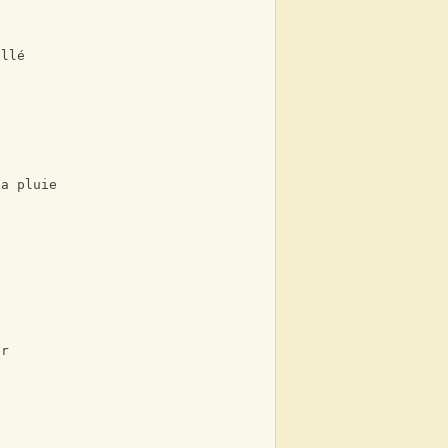
allé
la pluie 
s
er 