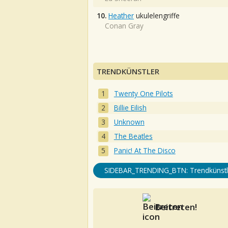
10.
Heather
ukulelengriffe
Conan Gray
TRENDKÜNSTLER
Twenty One Pilots
Billie Eilish
Unknown
The Beatles
Panic! At The Disco
SIDEBAR_TRENDING_BTN: Trendkünstl
Beitreten!