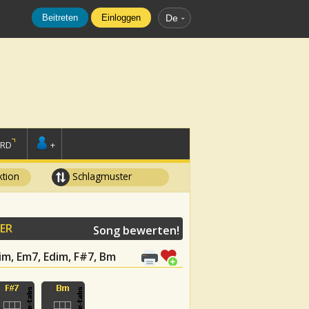
Beitreten
Einloggen
De
ORD
+
tion
Schlagmuster
ER
Song bewerten!
im, Em7, Edim, F#7, Bm