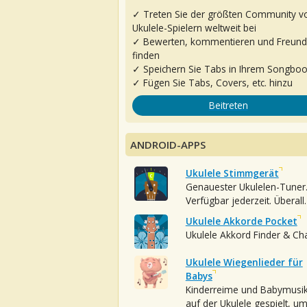
✓ Treten Sie der größten Community v
Ukulele-Spielern weltweit bei
✓ Bewerten, kommentieren und Freun
finden
✓ Speichern Sie Tabs in Ihrem Songbo
✓ Fügen Sie Tabs, Covers, etc. hinzu
Beitreten
ANDROID-APPS
Ukulele Stimmgerät
Genauester Ukulelen-Tuner
Verfügbar jederzeit. Überall.
Ukulele Akkorde Pocket
Ukulele Akkord Finder & Ch
Ukulele Wiegenlieder für
Babys
Kinderreime und Babymusi
auf der Ukulele gespielt, u