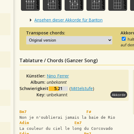
Ansehen dieser Akkorde für Bariton
Transpose chords:
Akkor
hal
auf dem
Tablature / Chords (Ganzer Song)
Künstler:
Nino Ferrer
Album:
unbekannt
Schwierigkeit:
5.21
(
Mittelstufe
)
Key:
unbekannt
Akkorde
Bm7
F#
Non je n'oublierai jamais la baie de Rio 
Adim
Em7
La couleur du ciel le long du Corcovado
Edim
Bm7