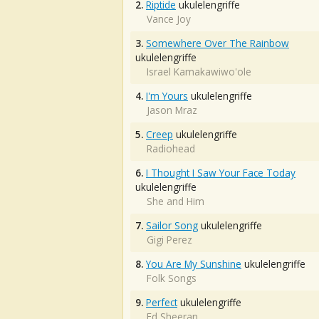
2.
Riptide
ukulelengriffe
Vance Joy
3.
Somewhere Over The Rainbow
ukulelengriffe
Israel Kamakawiwo'ole
4.
I'm Yours
ukulelengriffe
Jason Mraz
5.
Creep
ukulelengriffe
Radiohead
6.
I Thought I Saw Your Face Today
ukulelengriffe
She and Him
7.
Sailor Song
ukulelengriffe
Gigi Perez
8.
You Are My Sunshine
ukulelengriffe
Folk Songs
9.
Perfect
ukulelengriffe
Ed Sheeran