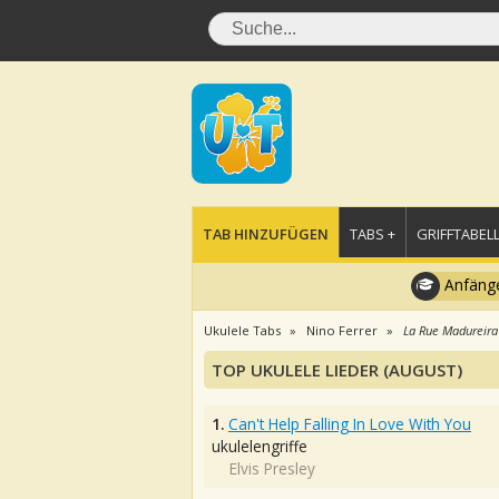
TAB HINZUFÜGEN
TABS +
GRIFFTABELL
Anfänge
Ukulele Tabs
Nino Ferrer
La Rue Madureira
TOP UKULELE LIEDER (AUGUST)
1.
Can't Help Falling In Love With You
ukulelengriffe
Elvis Presley