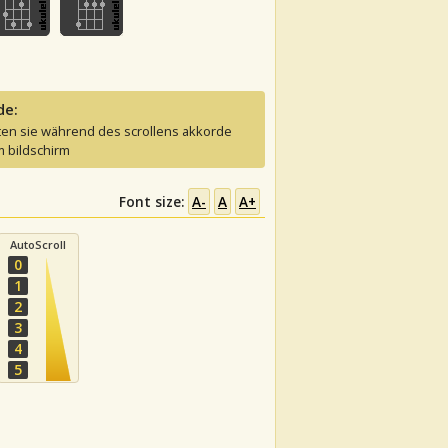
de:
ten sie während des scrollens akkorde
 bildschirm
Font size:
A-
A
A+
AutoScroll
0
1
2
3
4
5