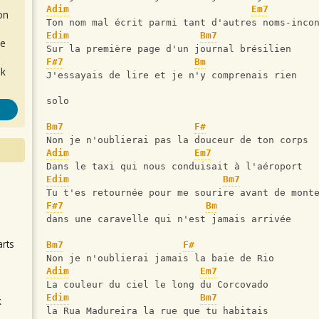
Adim
Em7
on
Ton nom mal écrit parmi tant d'autres noms-inco
Edim
Bm7
de
Sur la première page d'un journal brésilien 
F#7
Bm
ok
J'essayais de lire et je n'y comprenais rien 
solo
Bm7
F#
Non je n'oublierai pas la douceur de ton corps 
Adim
Em7
Dans le taxi qui nous conduisait à l'aéroport
Edim
Bm7
.
Tu t'es retournée pour me sourire avant de mont
F#7
Bm
dans une caravelle qui n'est jamais arrivée
arts
Bm7
F#
Non je n'oublierai jamais la baie de Rio 
Adim
Em7
La couleur du ciel le long du Corcovado
Edim
Bm7
k
la Rua Madureira la rue que tu habitais 
m