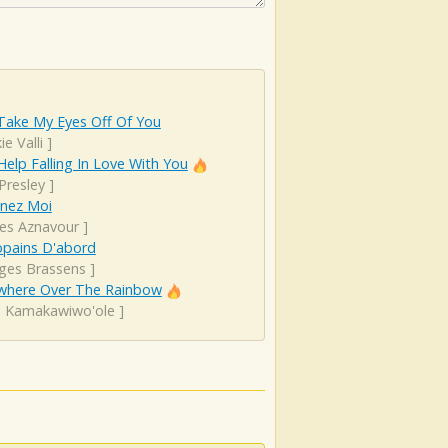
Take My Eyes Off Of You
ie Valli
]
Help Falling In Love With You
 Presley
]
nez Moi
les Aznavour
]
opains D'abord
ges Brassens
]
here Over The Rainbow
el Kamakawiwo'ole
]