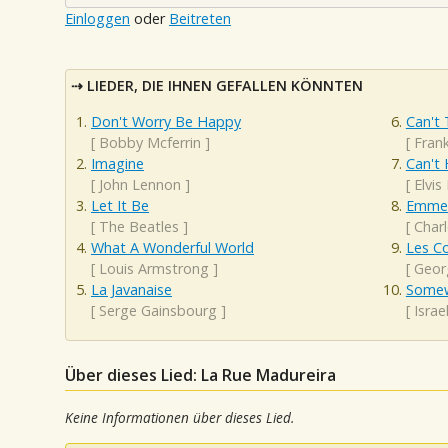
Einloggen
oder
Beitreten
LIEDER, DIE IHNEN GEFALLEN KÖNNTEN
Don't Worry Be Happy
Can't 
[
Bobby Mcferrin
]
[
Frank
Imagine
Can't 
[
John Lennon
]
[
Elvis
Let It Be
Emme
[
The Beatles
]
[
Char
What A Wonderful World
Les C
[
Louis Armstrong
]
[
Geor
La Javanaise
Somew
[
Serge Gainsbourg
]
[
Isra
Über dieses Lied: La Rue Madureira
Keine Informationen über dieses Lied.