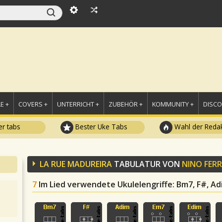
E +
COVERS +
UNTERRICHT +
ZUBEHÖR +
KOMMUNITY +
DISC
r tabs
Bester Uke Tabs
Wahl der Redak
LA RUE MADUREIRA
TABULATUR VON
NINO FERR
7
Im Lied verwendete Ukulelengriffe
: Bm7, F#, Ad