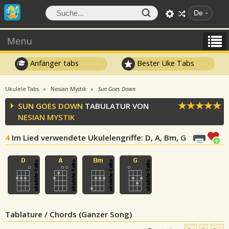
De
Menu
Anfänger tabs
Bester Uke Tabs
Ukulele Tabs
Nesian Mystik
Sun Goes Down
SUN GOES DOWN
TABULATUR VON
NESIAN MYSTIK
4
Im Lied verwendete Ukulelengriffe
: D, A, Bm, G
Tablature / Chords (Ganzer Song)