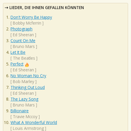
LIEDER, DIE IHNEN GEFALLEN KÖNNTEN
Don't Worry Be Happy
[
Bobby Mcferrin
]
Photograph
[
Ed Sheeran
]
Count On Me
[
Bruno Mars
]
Let It Be
[
The Beatles
]
Perfect
[
Ed Sheeran
]
No Woman No Cry
[
Bob Marley
]
Thinking Out Loud
[
Ed Sheeran
]
The Lazy Song
[
Bruno Mars
]
Billionaire
[
Travie Mccoy
]
What A Wonderful World
[
Louis Armstrong
]