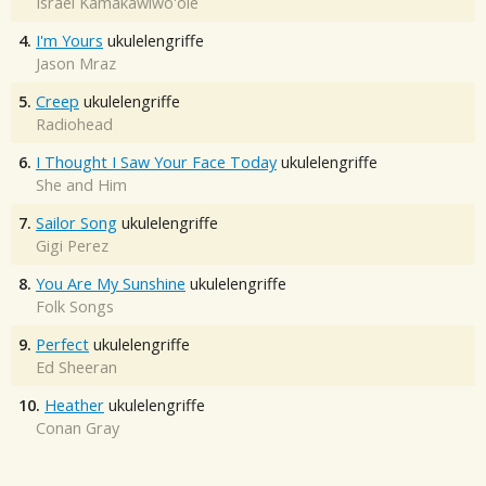
Israel Kamakawiwo'ole
4.
I'm Yours
ukulelengriffe
Jason Mraz
5.
Creep
ukulelengriffe
Radiohead
6.
I Thought I Saw Your Face Today
ukulelengriffe
She and Him
7.
Sailor Song
ukulelengriffe
Gigi Perez
8.
You Are My Sunshine
ukulelengriffe
Folk Songs
9.
Perfect
ukulelengriffe
Ed Sheeran
10.
Heather
ukulelengriffe
Conan Gray