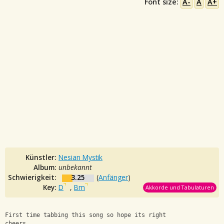
Font size:
A-
A
A+
Künstler:
Nesian Mystik
Album:
unbekannt
Schwierigkeit:
3.25
(
Anfänger
)
Key:
D
,
Bm
Akkorde und Tabulaturen
First time tabbing this song so hope its right
cheers