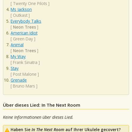
[
Twenty One Pilots
]
Ms Jackson
[
Outkast
]
Everybody Talks
[
Neon Trees
]
American Idiot
[
Green Day
]
Animal
[
Neon Trees
]
My Way
[
Frank Sinatra
]
Stay
[
Post Malone
]
Grenade
[
Bruno Mars
]
Über dieses Lied: In The Next Room
Keine Informationen über dieses Lied.
Haben Sie
In The Next Room
auf Ihrer Ukulele gecovert?