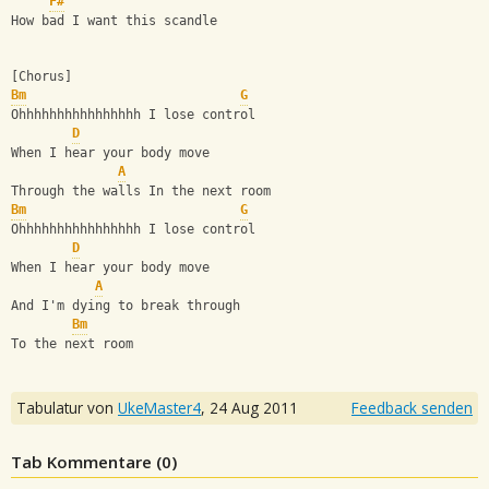
F#
How bad I want this scandle
[Chorus]
Bm
G
Ohhhhhhhhhhhhhhhh I lose control
D
When I hear your body move
A
Through the walls In the next room
Bm
G
Ohhhhhhhhhhhhhhhh I lose control
D
When I hear your body move
A
And I'm dying to break through
Bm
To the next room
Tabulatur von
UkeMaster4
,
24 Aug 2011
Feedback senden
Tab Kommentare (
0
)