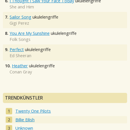
6.
I Thought I Saw Your Face Today
ukulelengriffe
She and Him
7.
Sailor Song
ukulelengriffe
Gigi Perez
8.
You Are My Sunshine
ukulelengriffe
Folk Songs
9.
Perfect
ukulelengriffe
Ed Sheeran
10.
Heather
ukulelengriffe
Conan Gray
TRENDKÜNSTLER
Twenty One Pilots
Billie Eilish
Unknown