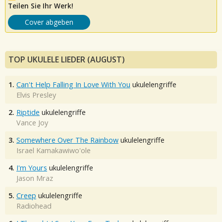
Teilen Sie Ihr Werk!
Cover abgeben
TOP UKULELE LIEDER (AUGUST)
1.
Can't Help Falling In Love With You
ukulelengriffe
Elvis Presley
2.
Riptide
ukulelengriffe
Vance Joy
3.
Somewhere Over The Rainbow
ukulelengriffe
Israel Kamakawiwo'ole
4.
I'm Yours
ukulelengriffe
Jason Mraz
5.
Creep
ukulelengriffe
Radiohead