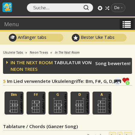
De
Menu
Anfänger tabs
Bester Uke Tabs
Ukulele Tabs
Neon Trees
In The Next Room
IN THE NEXT ROOM
TABULATUR VON
Song bewerten!
NEON TREES
5
Im Lied verwendete Ukulelengriffe
: Bm, F#, G, D, A
Tablature / Chords (Ganzer Song)