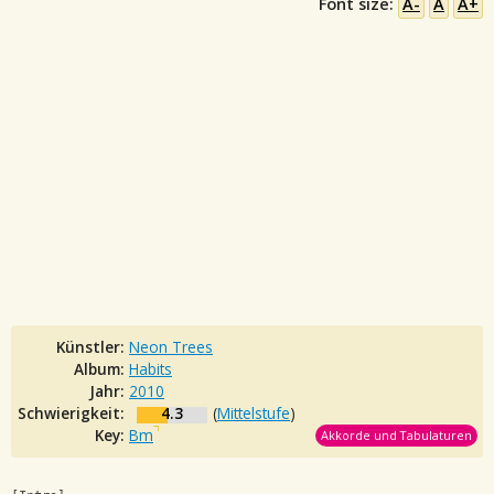
Font size:
A-
A
A+
Künstler:
Neon Trees
Album:
Habits
Jahr:
2010
Schwierigkeit:
4.3
(
Mittelstufe
)
Key:
Bm
Akkorde und Tabulaturen