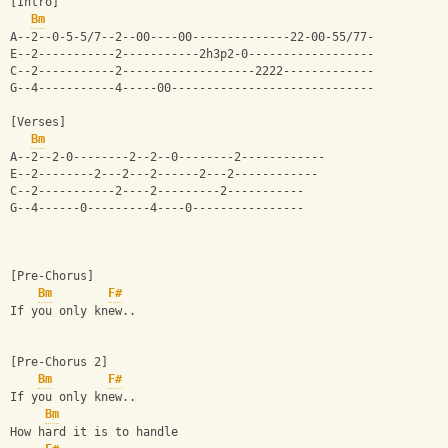
[Intro]
Bm
A--2--0-5-5/7--2--00----00--------------22-00-55/77-
E--2-----------2-----------2h3p2-0------------------
C--2-----------2-------------------2222-------------
G--4-----------4-----00-----------------------------
[Verses]
Bm
A--2--2-0--------2--2--0--------2------------
E--2--------2---2---2------2---2------------
C--2-----------2----2---------2-----------
G--4------0---------4----0----------------
[Pre-Chorus]
Bm
F#
If you only knew..
[Pre-Chorus 2]
Bm
F#
If you only knew.. 
Bm
How hard it is to handle