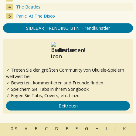
The Beatles
Panic! At The Disco
SIDEBAR_TRENDING_BTN: Trendkünstler
Beitreten!
✓ Treten Sie der größten Community von Ukulele-Spielern
weltweit bei
✓ Bewerten, kommentieren und Freunde finden
✓ Speichern Sie Tabs in Ihrem Songbook
✓ Fügen Sie Tabs, Covers, etc. hinzu
Beitreten
0-9
A
B
C
D
E
F
G
H
I
J
K