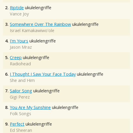
2.
Riptide
ukulelengriffe
Vance Joy
3.
Somewhere Over The Rainbow
ukulelengriffe
Israel Kamakawiwo'ole
4.
I'm Yours
ukulelengriffe
Jason Mraz
5.
Creep
ukulelengriffe
Radiohead
6.
I Thought I Saw Your Face Today
ukulelengriffe
She and Him
7.
Sailor Song
ukulelengriffe
Gigi Perez
8.
You Are My Sunshine
ukulelengriffe
Folk Songs
9.
Perfect
ukulelengriffe
Ed Sheeran