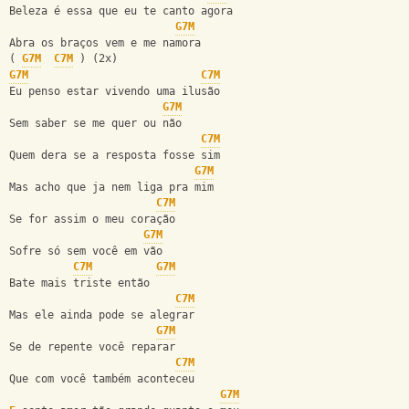
Beleza é essa que eu te canto agora
G7M
Abra os braços vem e me namora
( 
G7M
C7M
 ) (2x)
G7M
C7M
Eu penso estar vivendo uma ilusão
G7M
Sem saber se me quer ou não
C7M
Quem dera se a resposta fosse sim
G7M
Mas acho que ja nem liga pra mim
C7M
Se for assim o meu coração
G7M
Sofre só sem você em vão
C7M
G7M
Bate mais triste então
C7M
Mas ele ainda pode se alegrar
G7M
Se de repente você reparar
C7M
Que com você também aconteceu
G7M