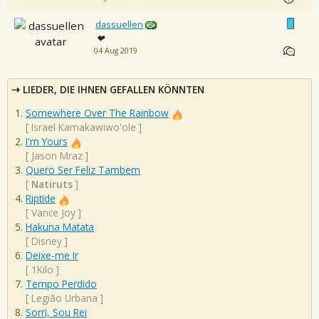
dassuellen
❤
04 Aug 2019
LIEDER, DIE IHNEN GEFALLEN KÖNNTEN
Somewhere Over The Rainbow
[
Israel Kamakawiwo'ole
]
I'm Yours
[
Jason Mraz
]
Quero Ser Feliz Tambem
[
Natiruts
]
Riptide
[
Vance Joy
]
Hakuna Matata
[
Disney
]
Deixe-me Ir
[
1Kilo
]
Tempo Perdido
[
Legião Urbana
]
Sorri, Sou Rei