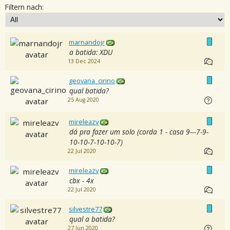
Filtern nach:
marnandojr
a batida: XDU
13 Dec 2024
geovana_cirino
qual batida?
25 Aug 2020
mireleazv
dá pra fazer um solo (corda 1 - casa 9---7-9-
10-10-7-10-10-7)
22 Jul 2020
mireleazv
cbx - 4x
22 Jul 2020
silvestre77
qual a batida?
27 Jun 2020