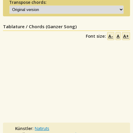
Transpose chords:
Tablature / Chords (Ganzer Song)
Font size:
A-
A
A+
Künstler:
Natiruts