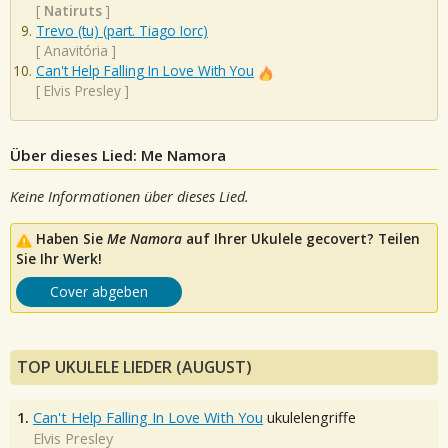
[
Natiruts
]
Trevo (tu) (part. Tiago Iorc)
[
Anavitória
]
Can't Help Falling In Love With You
[
Elvis Presley
]
Über dieses Lied: Me Namora
Keine Informationen über dieses Lied.
Haben Sie
Me Namora
auf Ihrer Ukulele gecovert? Teilen
Sie Ihr Werk!
Cover abgeben
TOP UKULELE LIEDER (AUGUST)
1.
Can't Help Falling In Love With You
ukulelengriffe
Elvis Presley