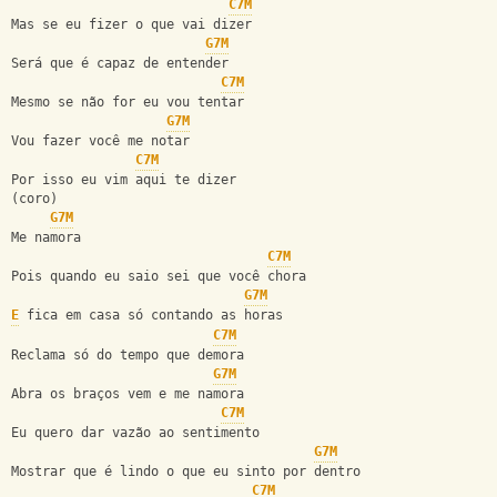
C7M
Mas se eu fizer o que vai dizer
G7M
Será que é capaz de entender
C7M
Mesmo se não for eu vou tentar
G7M
Vou fazer você me notar
C7M
Por isso eu vim aqui te dizer
(coro)
G7M
Me namora
C7M
Pois quando eu saio sei que você chora
G7M
E
 fica em casa só contando as horas
C7M
Reclama só do tempo que demora
G7M
Abra os braços vem e me namora
C7M
Eu quero dar vazão ao sentimento
G7M
Mostrar que é lindo o que eu sinto por dentro
C7M