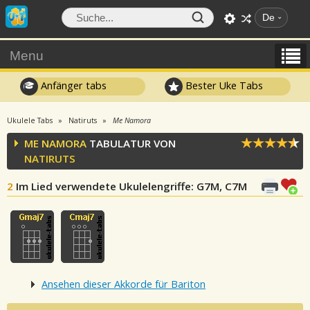
De
Menu
Anfänger tabs
Bester Uke Tabs
Ukulele Tabs
Natiruts
Me Namora
ME NAMORA
TABULATUR VON
NATIRUTS
2
Im Lied verwendete Ukulelengriffe
: G7M, C7M
Ansehen dieser Akkorde für Bariton