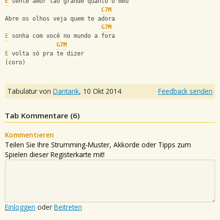
E
 sente amor tão grande quanto o meu
C7M
Abre os olhos veja quem te adora
G7M
E
 sonha com você no mundo a fora
G7M
E
 volta só pra te dizer
(coro)
Tabulatur von
Dantank
,
10 Okt 2014
Feedback senden
Tab Kommentare (
6
)
Kommentieren
Teilen Sie Ihre Strumming-Muster, Akkorde oder Tipps zum
Spielen dieser Registerkarte mit!
Einloggen
oder
Beitreten