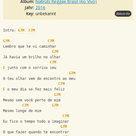
Album:
Natiruts Reggae Brasil (Ao Vivo)
Jahr:
2016
Key:
unbekannt
Akkorde
Intro: 
G7M
C7M
G7M
C7M
Lembro que te vi caminhar
G7M
Já havia um brilho no olhar
C7M
E
 junto com o sorriso seu
G7M
O teu olhar vem de encontro ao meu
C7M
E
 o meu dia se fez mais feliz
G7M
Mesmo sem você perto de mim
C7M
G7M
Mesmo longe de mim
C7M
Eu fico o tempo todo a imaginar
G7M
O que fazer quando te encontrar