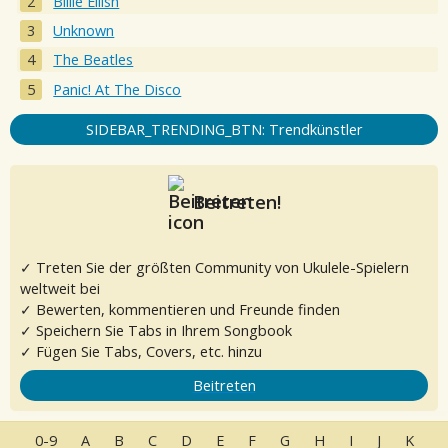
Billie Eilish
Unknown
The Beatles
Panic! At The Disco
SIDEBAR_TRENDING_BTN: Trendkünstler
Beitreten!
✓ Treten Sie der größten Community von Ukulele-Spielern
weltweit bei
✓ Bewerten, kommentieren und Freunde finden
✓ Speichern Sie Tabs in Ihrem Songbook
✓ Fügen Sie Tabs, Covers, etc. hinzu
Beitreten
0-9
A
B
C
D
E
F
G
H
I
J
K