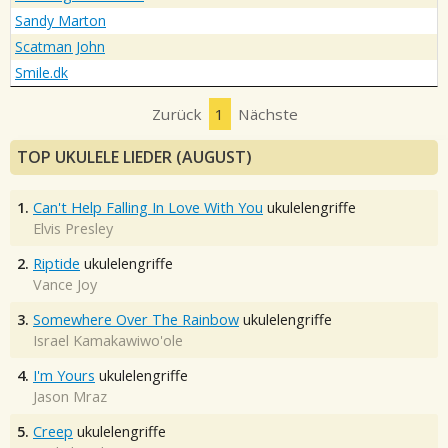
Sandy Marton
Scatman John
Smile.dk
Zurück
1
Nächste
TOP UKULELE LIEDER (AUGUST)
1.
Can't Help Falling In Love With You
ukulelengriffe
Elvis Presley
2.
Riptide
ukulelengriffe
Vance Joy
3.
Somewhere Over The Rainbow
ukulelengriffe
Israel Kamakawiwo'ole
4.
I'm Yours
ukulelengriffe
Jason Mraz
5.
Creep
ukulelengriffe