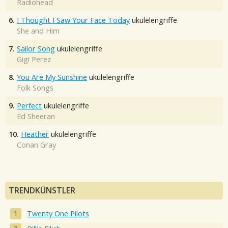
Radiohead
6.
I Thought I Saw Your Face Today
ukulelengriffe
She and Him
7.
Sailor Song
ukulelengriffe
Gigi Perez
8.
You Are My Sunshine
ukulelengriffe
Folk Songs
9.
Perfect
ukulelengriffe
Ed Sheeran
10.
Heather
ukulelengriffe
Conan Gray
TRENDKÜNSTLER
Twenty One Pilots