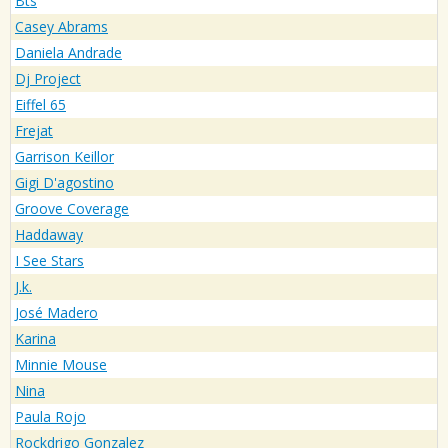
Bts
Casey Abrams
Daniela Andrade
Dj Project
Eiffel 65
Frejat
Garrison Keillor
Gigi D'agostino
Groove Coverage
Haddaway
I See Stars
J.k.
José Madero
Karina
Minnie Mouse
Nina
Paula Rojo
Rockdrigo Gonzalez