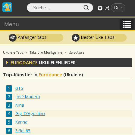
De
Menu
Anfänger tabs
Bester Uke Tabs
Ukulele Tabs
Tabs pro Musikgenre
Eurodance
EURODANCE
UKULELENLIEDER
Top-Künstler in
Eurodance
(Ukulele)
BTS
José Madero
Nina
Gigi D'Agostino
Karina
Eiffel 65