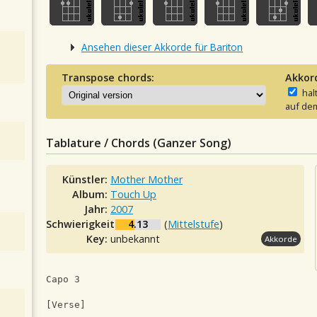
Ansehen dieser Akkorde für Bariton
Transpose chords:
Akkor
hal
auf dem
Tablature / Chords (Ganzer Song)
Künstler:
Mother Mother
Album:
Touch Up
Jahr:
2007
Schwierigkeit:
4.13
(
Mittelstufe
)
Key:
unbekannt
Akkorde
Capo 3
[Verse]