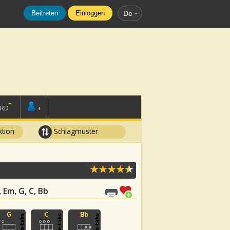
Beitreten
Einloggen
De
ORD
+
tion
Schlagmuster
, Em, G, C, Bb