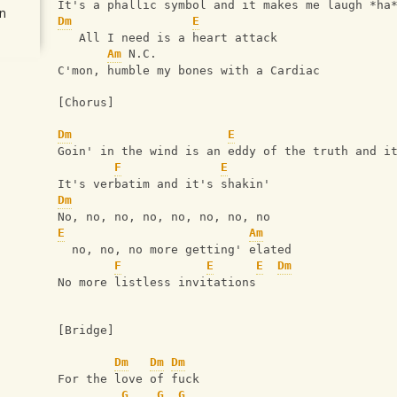
It's a phallic symbol and it makes me laugh *ha
n
Dm
E
   All I need is a heart attack
Am
 N.C.
C'mon, humble my bones with a Cardiac
[Chorus] 
Dm
E
Goin' in the wind is an eddy of the truth and i
F
E
It's verbatim and it's shakin'
Dm
No, no, no, no, no, no, no, no
E
Am
  no, no, no more getting' elated
F
E
E
Dm
No more listless invitations
[Bridge]
Dm
Dm
Dm
For the love of fuck
G
G
G