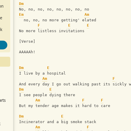
Dm
on
No, no, no, no, no, no, no, no
Em
Am
de
  no, no, no more getting' elated
F
E
E
ok
No more listless invitations
[Verse]
AAAAAh!
Dm
E
I live by a hospital
Am
F
.
And every day I go out walking past its sickly 
Dm
E
I see people dying there
arts
Am
F
F
But my tender age makes it hard to care
Dm
E
Incinerator and a big smoke stack
k
Am
F
m