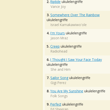
2.
Riptide
ukulelengriffe
Vance Joy
3.
Somewhere Over The Rainbow
ukulelengriffe
Israel Kamakawiwo'ole
4.
I'm Yours
ukulelengriffe
Jason Mraz
5.
Creep
ukulelengriffe
Radiohead
6.
I Thought I Saw Your Face Today
ukulelengriffe
She and Him
7.
Sailor Song
ukulelengriffe
Gigi Perez
8.
You Are My Sunshine
ukulelengriffe
Folk Songs
9.
Perfect
ukulelengriffe
Ed Sheeran