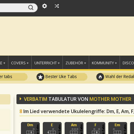
E +
COVERS +
UNTERRICHT +
ZUBEHÖR +
KOMMUNITY +
DISC
r tabs
Bester Uke Tabs
Wahl der Redak
VERBATIM
TABULATUR VON
MOTHER MOTHER
8
Im Lied verwendete Ukulelengriffe
: Dm, E, Am, F