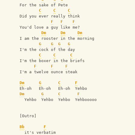
For the sake of Pete
C
C
C
Did you ever really think
F
F
F
You'd love a guy like me?
Dm
Dm
Dm
I am the rooster in the morning
G
G
G
G
I'm the cock of the day
C
C
C
I'm the boxer in the briefs
F
F
F
I'm a twelve ounce steak
Dm
G
C
F
Eh-oh   Eh-oh   Eh-oh  Yehbo
Dm
G
C
F
  Yehbo  Yehbo  Yehbo  Yehbooooo
[Outro]
Bb
F
  it's verbatim