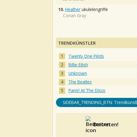
10.
Heather
ukulelengriffe
Conan Gray
TRENDKÜNSTLER
Twenty One Pilots
Billie Eilish
Unknown
The Beatles
Panic! At The Disco
SIDEBAR_TRENDING_BTN: Trendkünstl
Beitreten!