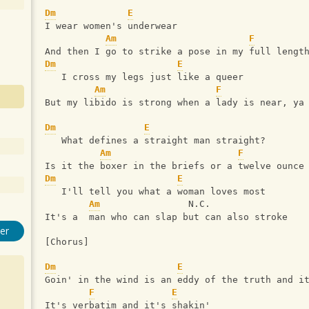
Dm
E
I wear women's underwear
Am
F
And then I go to strike a pose in my full lengt
Dm
E
   I cross my legs just like a queer
Am
F
But my libido is strong when a lady is near, ya
Dm
E
   What defines a straight man straight?
Am
F
Is it the boxer in the briefs or a twelve ounce
Dm
E
   I'll tell you what a woman loves most
Am
                N.C.
It's a  man who can slap but can also stroke
er
[Chorus]
Dm
E
Goin' in the wind is an eddy of the truth and i
F
E
It's verbatim and it's shakin'