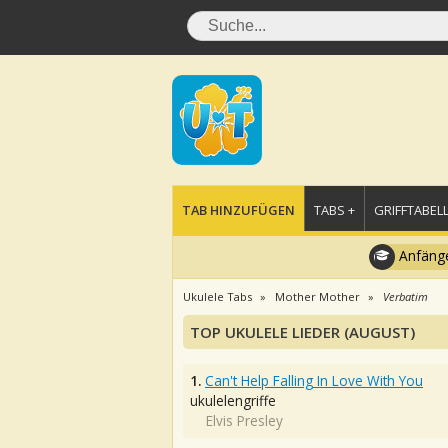
TAB HINZUFÜGEN
TABS +
GRIFFTABELL
Anfänge
Ukulele Tabs
Mother Mother
Verbatim
TOP UKULELE LIEDER (AUGUST)
1.
Can't Help Falling In Love With You
ukulelengriffe
Elvis Presley