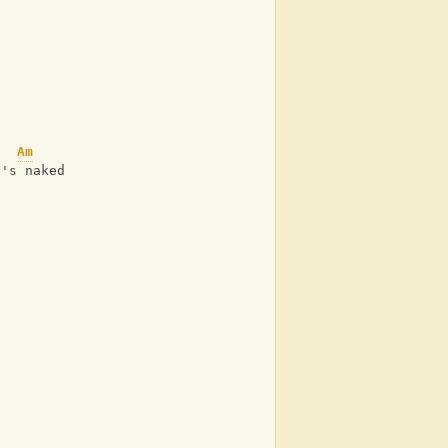
*
Am
t's naked