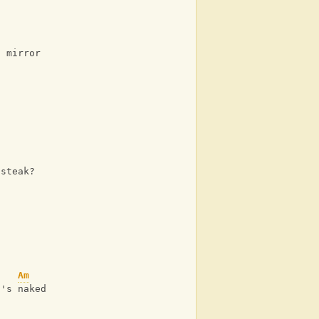
h mirror
 steak?
Am
t's naked