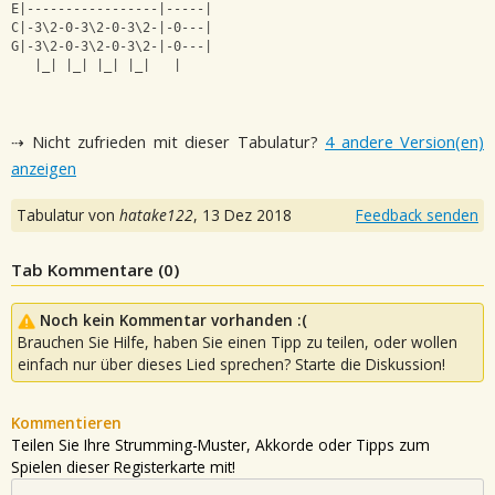
E|-----------------|-----|
C|-3\2-0-3\2-0-3\2-|-0---|
G|-3\2-0-3\2-0-3\2-|-0---|
   |_| |_| |_| |_|   |
⇢ Nicht zufrieden mit dieser Tabulatur?
4 andere Version(en)
anzeigen
Tabulatur von
hatake122
,
13 Dez 2018
Feedback senden
Tab Kommentare (
0
)
Noch kein Kommentar vorhanden :(
Brauchen Sie Hilfe, haben Sie einen Tipp zu teilen, oder wollen
einfach nur über dieses Lied sprechen? Starte die Diskussion!
Kommentieren
Teilen Sie Ihre Strumming-Muster, Akkorde oder Tipps zum
Spielen dieser Registerkarte mit!