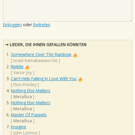
Einloggen
oder
Beitreten
LIEDER, DIE IHNEN GEFALLEN KÖNNTEN
Somewhere Over The Rainbow
[
Israel Kamakawiwo'ole
]
Riptide
[
Vance Joy
]
Can't Help Falling In Love With You
[
Elvis Presley
]
Nothing Else Matters
[
Metallica
]
Nothing Else Matters
[
Metallica
]
Master Of Puppets
[
Metallica
]
Imagine
[
John Lennon
]