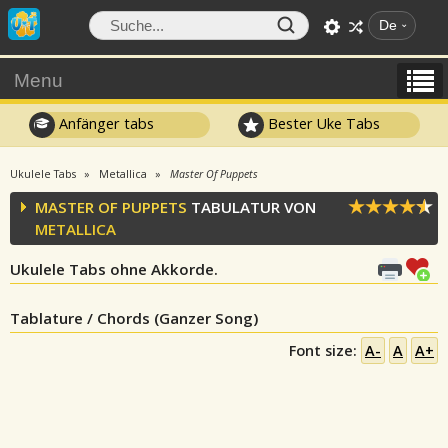
De
Menu
Anfänger tabs
Bester Uke Tabs
Ukulele Tabs
Metallica
Master Of Puppets
MASTER OF PUPPETS
TABULATUR VON
METALLICA
Ukulele Tabs ohne Akkorde.
Tablature / Chords (Ganzer Song)
Font size:
A-
A
A+