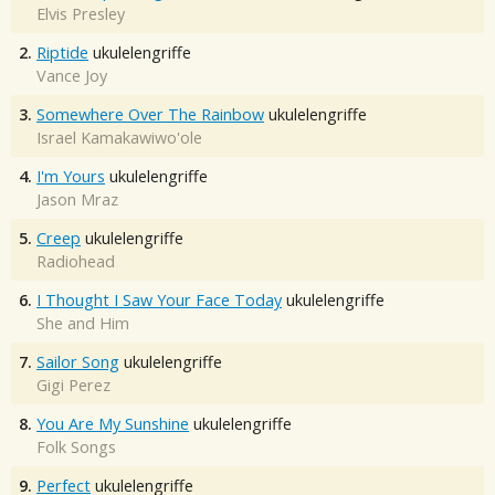
Elvis Presley
2.
Riptide
ukulelengriffe
Vance Joy
3.
Somewhere Over The Rainbow
ukulelengriffe
Israel Kamakawiwo'ole
4.
I'm Yours
ukulelengriffe
Jason Mraz
5.
Creep
ukulelengriffe
Radiohead
6.
I Thought I Saw Your Face Today
ukulelengriffe
She and Him
7.
Sailor Song
ukulelengriffe
Gigi Perez
8.
You Are My Sunshine
ukulelengriffe
Folk Songs
9.
Perfect
ukulelengriffe