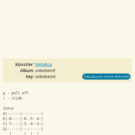
Künstler:
Metallica
Album:
unbekannt
Key:
unbekannt
Tabulaturen (ohne Akkorde)
p - pull off
\ - slide
Intro
A|------|---------|
E|-8----|-6--5--4-|
C|-7----|-5--4--3-|
G|------|---------|
   |      |  |  |