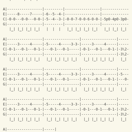
A|-----------------|---------|-----------------|--------------
E|-----8-----7-----|-6--5--4-|-----------------|--------------
C|-0-0---0-0---0-0-|-5--4--3-|-0-0-7-0-0-6-0-0-|-5p0-4p0-3p0-2
G|-----------------|---------|-----------------|--------------
   |_| |_| |_| |_|   |  |  |   |_| |_| |_| |_|   |_| |_| |_| |
A|-----------------|-----------------|-----------------|------
E|-----3-----4-----|-5-----4-----3-3-|-----3-----4-----|------
C|-0-1---0-1---0-1-|---0-1---0-1-----|-0-1---0-1---0-1-|-3\2-0
G|-----------------|-----------------|-----------------|-3\2-0
   |_| |_| |_| |_|   |_| |_| |_| |_|   |_| |_| |_| |_|   |_| |
A|-----------------|-----------------|-----------------|------
E|-----3-----4-----|-5-----4-----3-3-|-----3-----4-----|-5----
C|-0-1---0-1---0-1-|---0-1---0-1-----|-0-1---0-1---0-1-|---0-1
G|-----------------|-----------------|-----------------|------
   |_| |_| |_| |_|   |_| |_| |_| |_|   |_| |_| |_| |_|   |_| |
                                                              
A|-----------------|-----------------|-----------------|------
E|-----3-----4-----|-5-----4-----3-3-|-----3-----4-----|------
C|-0-1---0-1---0-1-|---0-1---0-1-----|-0-1---0-1---0-1-|-3\2-0
G|-----------------|-----------------|-----------------|-3\2-0
   |_| |_| |_| |_|   |_| |_| |_| |_|   |_| |_| |_| |_|   |_| |
A|-----------------|-----|