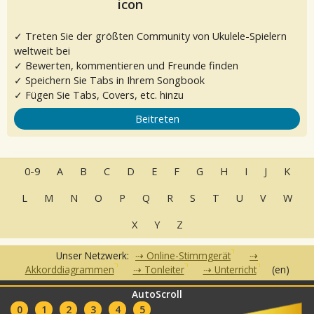
✓ Treten Sie der größten Community von Ukulele-Spielern
weltweit bei
✓ Bewerten, kommentieren und Freunde finden
✓ Speichern Sie Tabs in Ihrem Songbook
✓ Fügen Sie Tabs, Covers, etc. hinzu
Beitreten
0-9
A
B
C
D
E
F
G
H
I
J
K
L
M
N
O
P
Q
R
S
T
U
V
W
X
Y
Z
Unser Netzwerk:
Online-Stimmgerät
Akkorddiagrammen
Tonleiter
Unterricht
(en)
AutoScroll
•
•
•
•
FAQ
Kontakt
Nutzungsbedingungen
Datenschutzerklärung
•
0
1
2
3
4
5
Partner
Clubs