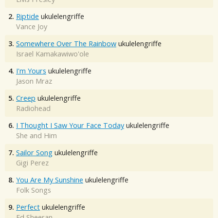
2.
Riptide
ukulelengriffe
Vance Joy
3.
Somewhere Over The Rainbow
ukulelengriffe
Israel Kamakawiwo'ole
4.
I'm Yours
ukulelengriffe
Jason Mraz
5.
Creep
ukulelengriffe
Radiohead
6.
I Thought I Saw Your Face Today
ukulelengriffe
She and Him
7.
Sailor Song
ukulelengriffe
Gigi Perez
8.
You Are My Sunshine
ukulelengriffe
Folk Songs
9.
Perfect
ukulelengriffe
Ed Sheeran