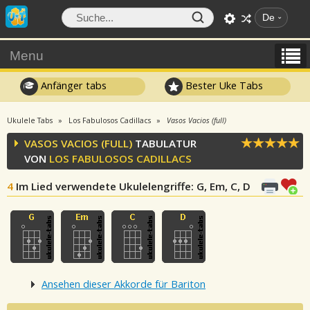
De
Menu
Anfänger tabs
Bester Uke Tabs
Ukulele Tabs
Los Fabulosos Cadillacs
Vasos Vacios (full)
VASOS VACIOS (FULL)
TABULATUR
VON
LOS FABULOSOS CADILLACS
4
Im Lied verwendete Ukulelengriffe
: G, Em, C, D
Ansehen dieser Akkorde für Bariton