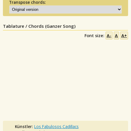
Transpose chords:
Tablature / Chords (Ganzer Song)
Font size:
A-
A
A+
Künstler:
Los Fabulosos Cadillacs