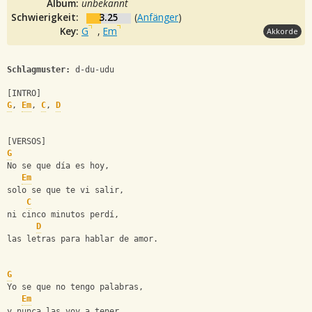
Album:
unbekannt
Schwierigkeit:
3.25
(
Anfänger
)
Key:
G
,
Em
Akkorde
Schlagmuster:
 d-du-udu
[INTRO]
G
, 
Em
, 
C
, 
D
[VERSOS]
G
No se que día es hoy,
Em
solo se que te vi salir,
C
ni cinco minutos perdí,
D
las letras para hablar de amor.
G
Yo se que no tengo palabras,
Em
y nunca las voy a tener,