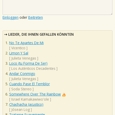
Einloggen
oder
Beitreten
LIEDER, DIE IHNEN GEFALLEN KÖNNTEN
No Te Apartes De Mi
[
Vicentico
]
Limon Y Sal
[
Julieta Venegas
]
Loco (tu Forma De Ser)
[
Los Auténticos Decadentes
]
Andar Conmigo
[
Julieta Venegas
]
Cuando Pase El Temblor
[
Soda Stereo
]
Somewhere Over The Rainbow
[
Israel Kamakawiwo'ole
]
Chachacha (acustico)
[
Jósean Log
]
Tratame Suavemente