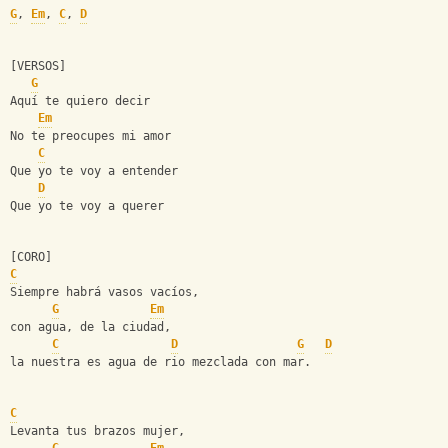
G
, 
Em
, 
C
, 
D
[VERSOS]
G
Aquí te quiero decir
Em
No te preocupes mi amor
C
Que yo te voy a entender
D
Que yo te voy a querer
[CORO]
C
Siempre habrá vasos vacíos,
G
Em
con agua, de la ciudad,
C
D
G
D
la nuestra es agua de rio mezclada con mar.
C
Levanta tus brazos mujer,