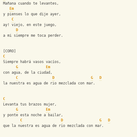
Mañana cuando te levantes,
Em
y pienses lo que dije ayer,
C
ay! viejo, en este juego,
D
a mi siempre me toca perder.
[CORO]
C
Siempre habrá vasos vacíos,
G
Em
con agua, de la ciudad,
C
D
G
D
la nuestra es agua de rio mezclada con mar.
C
Levanta tus brazos mujer,
G
Em
y ponte esta noche a bailar,
C
D
G
D
que la nuestra es agua de rio mezclada con mar.