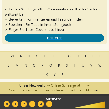
✓ Treten Sie der größten Community von Ukulele-Spielern
weltweit bei
✓ Bewerten, kommentieren und Freunde finden
✓ Speichern Sie Tabs in Ihrem Songbook
✓ Fügen Sie Tabs, Covers, etc. hinzu
Beitreten
0-9
A
B
C
D
E
F
G
H
I
J
K
L
M
N
O
P
Q
R
S
T
U
V
W
X
Y
Z
Unser Netzwerk:
Online-Stimmgerät
Akkorddiagrammen
Tonleiter
Unterricht
(en)
AutoScroll
•
•
•
•
FAQ
Kontakt
Nutzungsbedingungen
Datenschutzerklärung
•
0
1
2
3
4
5
Partner
Clubs