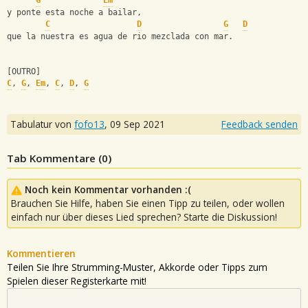
G
Em
y ponte esta noche a bailar,
C
D
G
D
que la nuestra es agua de rio mezclada con mar.
[OUTRO]
C
, 
G
, 
Em
, 
C
, 
D
, 
G
Tabulatur von
fofo13
,
09 Sep 2021
Feedback senden
Tab Kommentare (
0
)
Noch kein Kommentar vorhanden :(
Brauchen Sie Hilfe, haben Sie einen Tipp zu teilen, oder wollen
einfach nur über dieses Lied sprechen? Starte die Diskussion!
Kommentieren
Teilen Sie Ihre Strumming-Muster, Akkorde oder Tipps zum
Spielen dieser Registerkarte mit!