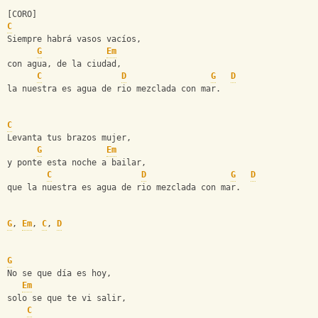
[CORO]
C
Siempre habrá vasos vacíos,
G
Em
con agua, de la ciudad,
C
D
G
D
la nuestra es agua de rio mezclada con mar.
C
Levanta tus brazos mujer,
G
Em
y ponte esta noche a bailar,
C
D
G
D
que la nuestra es agua de rio mezclada con mar.
G
, 
Em
, 
C
, 
D
G
No se que día es hoy,
Em
solo se que te vi salir,
C