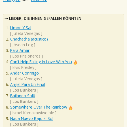
LIEDER, DIE IHNEN GEFALLEN KÖNNTEN
Limon Y Sal
[
Julieta Venegas
]
Chachacha (acustico)
[
Jósean Log
]
Para Amar
[
Los Prisioneros
]
Can't Help Falling In Love With You
[
Elvis Presley
]
Andar Conmigo
[
Julieta Venegas
]
Angel Para Un Final
[
Los Bunkers
]
Bailando Sol0
[
Los Bunkers
]
Somewhere Over The Rainbow
[
Israel Kamakawiwo'ole
]
Nada Nuevo Bajo El Sol
[
Los Bunkers
]