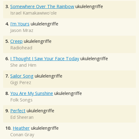
3.
Somewhere Over The Rainbow
ukulelengriffe
Israel Kamakawiwo'ole
4.
I'm Yours
ukulelengriffe
Jason Mraz
5.
Creep
ukulelengriffe
Radiohead
6.
I Thought I Saw Your Face Today
ukulelengriffe
She and Him
7.
Sailor Song
ukulelengriffe
Gigi Perez
8.
You Are My Sunshine
ukulelengriffe
Folk Songs
9.
Perfect
ukulelengriffe
Ed Sheeran
10.
Heather
ukulelengriffe
Conan Gray