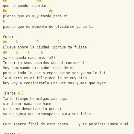
Dm
Am
que no puedo recordar 
Dm
Am
pienso que es muy tarde para mi 
G
pienso que es momento de olvidarme ya de ti 
Coro: 
Am
G
F
G
Llueve sobre la ciudad, porque te fuiste 
Am
G
F
G
ya no queda nada mas (x2) 
Intro: (mismos acordes que al comienzo) 
Voy caminando sin saber nada de mi 
porque todo lo que siempre quise ser ya no lo fui 
la muerte es mi felicidad lo se muy bien 
hoy voy a considerarla una vez mas y mas que ayer 
(Parte 
B
 )
Tanto tiempo he malgastado aqui 
sin tener nada que hacer 
si tu me devuelves lo que di 
ya no habra que preocuparse para set feliz 
Coro (parte final de este canta '...y te perdiste junto a mi f