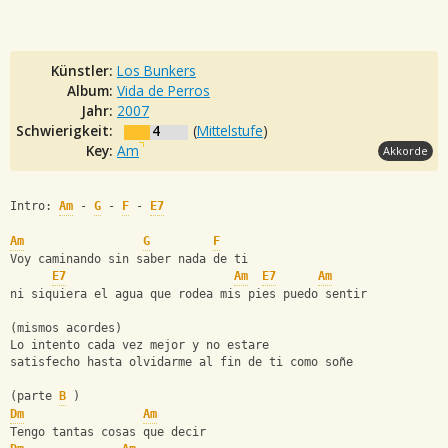
Künstler:
Los Bunkers
Album:
Vida de Perros
Jahr:
2007
Schwierigkeit:
4
(
Mittelstufe
)
Key:
Am
Akkorde
Intro: 
Am
 - 
G
 - 
F
 - 
E7
Am
G
F
Voy caminando sin saber nada de ti 
E7
Am
E7
Am
ni siquiera el agua que rodea mis pies puedo sentir 
(mismos acordes) 
Lo intento cada vez mejor y no estare 
satisfecho hasta olvidarme al fin de ti como soñe 
(parte 
B
 )
Dm
Am
Tengo tantas cosas que decir 