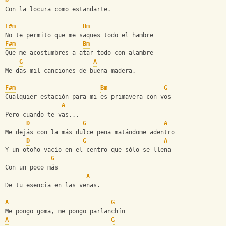
D
Con la locura como estandarte.
F#m
Bm
No te permito que me saques todo el hambre
F#m
Bm
Que me acostumbres a atar todo con alambre
G
A
Me das mil canciones de buena madera.
F#m
Bm
G
Cualquier estación para mi es primavera con vos
A
Pero cuando te vas...
D
G
A
Me dejás con la más dulce pena matándome adentro
D
G
A
Y un otoño vacío en el centro que sólo se llena
G
Con un poco más
A
De tu esencia en las venas.
A
G
Me pongo goma, me pongo parlanchín
A
G