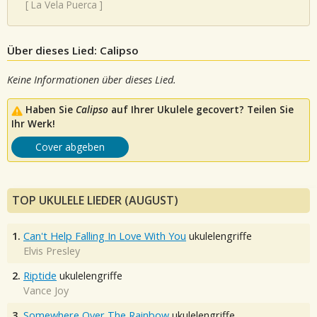
[
La Vela Puerca
]
Über dieses Lied: Calipso
Keine Informationen über dieses Lied.
Haben Sie
Calipso
auf Ihrer Ukulele gecovert? Teilen Sie
Ihr Werk!
Cover abgeben
TOP UKULELE LIEDER (AUGUST)
1.
Can't Help Falling In Love With You
ukulelengriffe
Elvis Presley
2.
Riptide
ukulelengriffe
Vance Joy
3.
Somewhere Over The Rainbow
ukulelengriffe