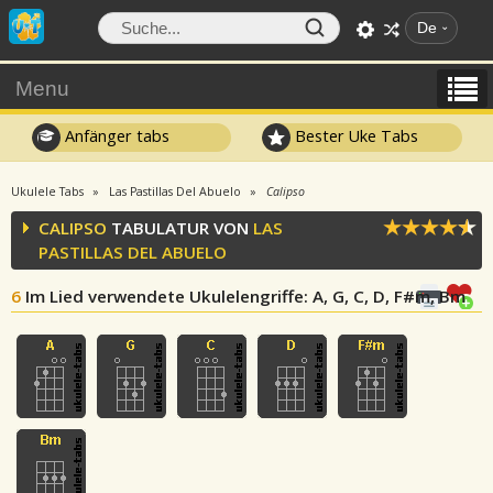
De
Menu
Anfänger tabs
Bester Uke Tabs
Ukulele Tabs
Las Pastillas Del Abuelo
Calipso
CALIPSO
TABULATUR VON
LAS
PASTILLAS DEL ABUELO
6
Im Lied verwendete Ukulelengriffe
: A, G, C, D, F#m, Bm