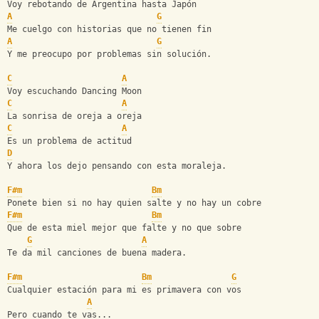
Voy rebotando de Argentina hasta Japón
A
G
Me cuelgo con historias que no tienen fin
A
G
Y me preocupo por problemas sin solución.
C
A
Voy escuchando Dancing Moon
C
A
La sonrisa de oreja a oreja
C
A
Es un problema de actitud
D
Y ahora los dejo pensando con esta moraleja.
F#m
Bm
Ponete bien si no hay quien salte y no hay un cobre
F#m
Bm
Que de esta miel mejor que falte y no que sobre
G
A
Te da mil canciones de buena madera.
F#m
Bm
G
Cualquier estación para mi es primavera con vos
A
Pero cuando te vas...