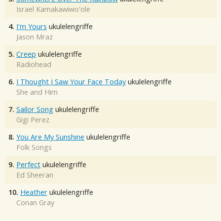
Israel Kamakawiwo'ole
4.
I'm Yours
ukulelengriffe
Jason Mraz
5.
Creep
ukulelengriffe
Radiohead
6.
I Thought I Saw Your Face Today
ukulelengriffe
She and Him
7.
Sailor Song
ukulelengriffe
Gigi Perez
8.
You Are My Sunshine
ukulelengriffe
Folk Songs
9.
Perfect
ukulelengriffe
Ed Sheeran
10.
Heather
ukulelengriffe
Conan Gray