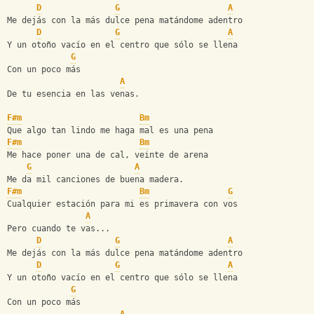
D
G
A
Me dejás con la más dulce pena matándome adentro
D
G
A
Y un otoño vacío en el centro que sólo se llena
G
Con un poco más
A
De tu esencia en las venas.
F#m
Bm
Que algo tan lindo me haga mal es una pena
F#m
Bm
Me hace poner una de cal, veinte de arena
G
A
Me da mil canciones de buena madera.
F#m
Bm
G
Cualquier estación para mi es primavera con vos
A
Pero cuando te vas...
D
G
A
Me dejás con la más dulce pena matándome adentro
D
G
A
Y un otoño vacío en el centro que sólo se llena
G
Con un poco más