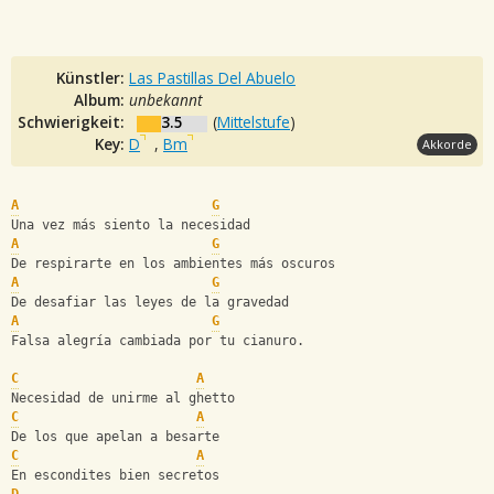
Künstler:
Las Pastillas Del Abuelo
Album:
unbekannt
Schwierigkeit:
3.5
(
Mittelstufe
)
Key:
D
,
Bm
Akkorde
A
G
Una vez más siento la necesidad
A
G
De respirarte en los ambientes más oscuros
A
G
De desafiar las leyes de la gravedad
A
G
Falsa alegría cambiada por tu cianuro.
C
A
Necesidad de unirme al ghetto
C
A
De los que apelan a besarte
C
A
En escondites bien secretos