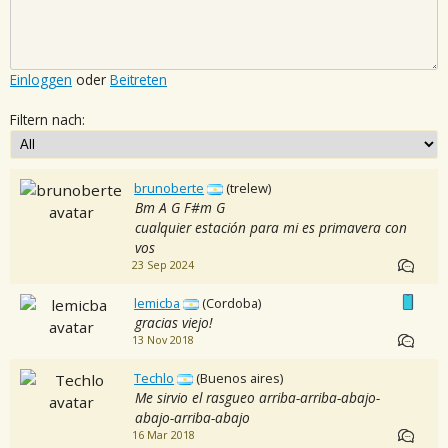
Einloggen
oder
Beitreten
Filtern nach:
brunoberte
(trelew)
Bm A G F#m G
cualquier estación para mi es primavera con
vos
23 Sep 2024
lemicba
(Cordoba)
gracias viejo!
13 Nov 2018
Techlo
(Buenos aires)
Me sirvio el rasgueo arriba-arriba-abajo-
abajo-arriba-abajo
16 Mar 2018