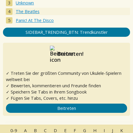
Unknown
The Beatles
Panic! At The Disco
SIDEBAR_TRENDING_BTN: Trendkünstler
Beitreten!
✓ Treten Sie der größten Community von Ukulele-Spielern
weltweit bei
✓ Bewerten, kommentieren und Freunde finden
✓ Speichern Sie Tabs in Ihrem Songbook
✓ Fügen Sie Tabs, Covers, etc. hinzu
Beitreten
0-9
A
B
C
D
E
F
G
H
I
J
K