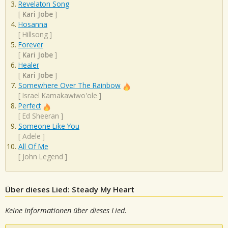
Revelaton Song
[
Kari Jobe
]
Hosanna
[
Hillsong
]
Forever
[
Kari Jobe
]
Healer
[
Kari Jobe
]
Somewhere Over The Rainbow
[
Israel Kamakawiwo'ole
]
Perfect
[
Ed Sheeran
]
Someone Like You
[
Adele
]
All Of Me
[
John Legend
]
Über dieses Lied: Steady My Heart
Keine Informationen über dieses Lied.