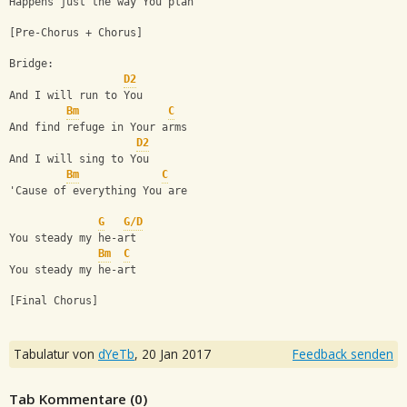
Happens just the way You plan
[Pre-Chorus + Chorus]
Bridge:
D2
And I will run to You
Bm
C
And find refuge in Your arms
D2
And I will sing to You
Bm
C
'Cause of everything You are
G
G/D
You steady my he-art
Bm
C
You steady my he-art
[Final Chorus]
Tabulatur von
dYeTb
,
20 Jan 2017
Feedback senden
Tab Kommentare (
0
)