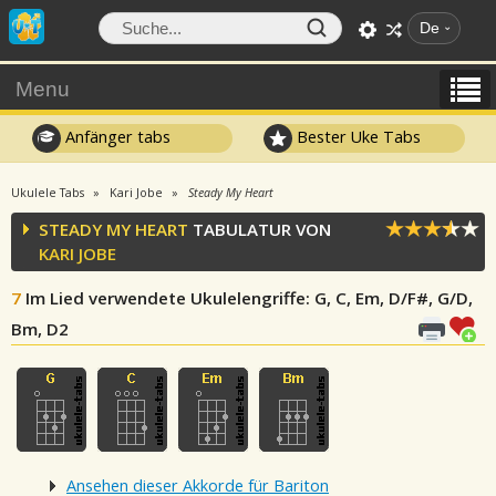
De
Menu
Anfänger tabs
Bester Uke Tabs
Ukulele Tabs
Kari Jobe
Steady My Heart
STEADY MY HEART
TABULATUR VON
KARI JOBE
7
Im Lied verwendete Ukulelengriffe
: G, C, Em, D/F#, G/D,
Bm, D2
Ansehen dieser Akkorde für Bariton