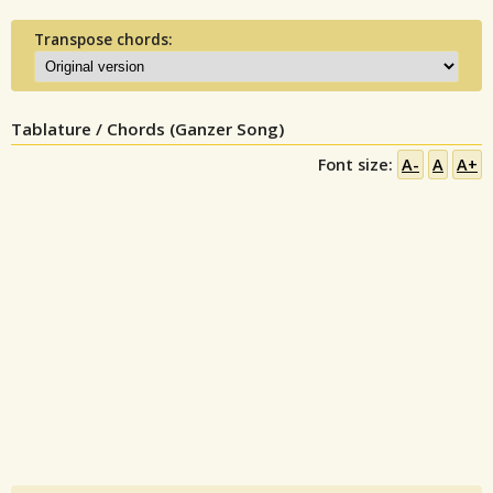
Transpose chords:
Tablature / Chords (Ganzer Song)
Font size:
A-
A
A+