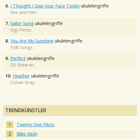
6.
I Thought I Saw Your Face Today
ukulelengriffe
She and Him
7.
Sailor Song
ukulelengriffe
Gigi Perez
8.
You Are My Sunshine
ukulelengriffe
Folk Songs
9.
Perfect
ukulelengriffe
Ed Sheeran
10.
Heather
ukulelengriffe
Conan Gray
TRENDKÜNSTLER
Twenty One Pilots
Billie Eilish