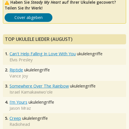
Haben Sie
Steady My Heart
auf Ihrer Ukulele gecovert?
Teilen Sie Ihr Werk!
Cover abgeben
TOP UKULELE LIEDER (AUGUST)
1.
Can't Help Falling In Love With You
ukulelengriffe
Elvis Presley
2.
Riptide
ukulelengriffe
Vance Joy
3.
Somewhere Over The Rainbow
ukulelengriffe
Israel Kamakawiwo'ole
4.
I'm Yours
ukulelengriffe
Jason Mraz
5.
Creep
ukulelengriffe
Radiohead