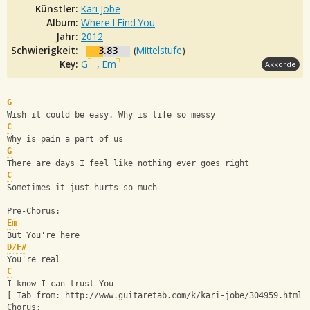
Künstler:
Kari Jobe
Album:
Where I Find You
Jahr:
2012
Schwierigkeit:
3.83
(
Mittelstufe
)
Key:
G
,
Em
Akkorde
G
Wish it could be easy. Why is life so messy
C
Why is pain a part of us
G
There are days I feel like nothing ever goes right
C
Sometimes it just hurts so much
Pre-Chorus:
Em
But You're here
D/F#
You're real
C
I know I can trust You
[ Tab from: http://www.guitaretab.com/k/kari-jobe/304959.html 
Chorus: