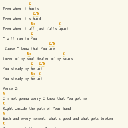
G
Even when it hurts
G/D
Even when it's hard
Bm
C
Even when it all just falls apart
G
I will run to You
G/D
'Cause I know that You are
Bm
C
Lover of my soul Healer of my scars
G
G/D
You steady my he-art
Bm
C
You steady my he-art
Verse 2:
G
I'm not gonna worry I know that You got me
C
Right inside the palm of Your hand
G
Each and every moment, what's good and what gets broken
C