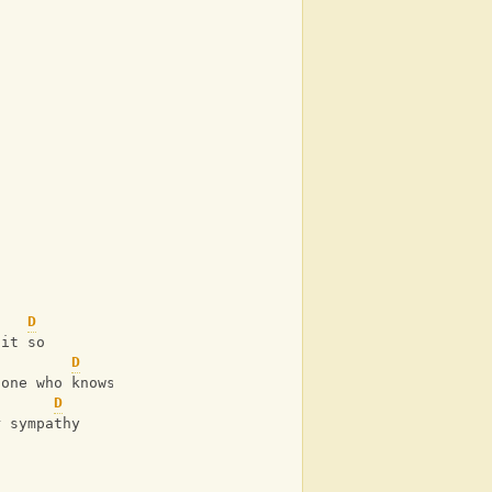
D
 it so
D
 one who knows
D
r sympathy