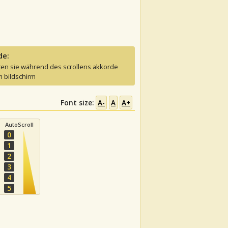
de:
ten sie während des scrollens akkorde
 bildschirm
Font size:
A-
A
A+
AutoScroll
0
1
2
3
4
5