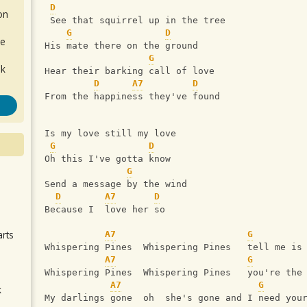
D
on
 See that squirrel up in the tree
G
D
de
His mate there on the ground
G
ok
Hear their barking call of love
D
A7
D
From the happiness they've found
Is my love still my love
G
D
Oh this I've gotta know
G
Send a message by the wind
.
D
A7
D
Because I  love her so
arts
A7
G
Whispering Pines  Whispering Pines   tell me is
A7
G
Whispering Pines  Whispering Pines   you're the
A7
G
k
My darlings gone  oh  she's gone and I need you
m