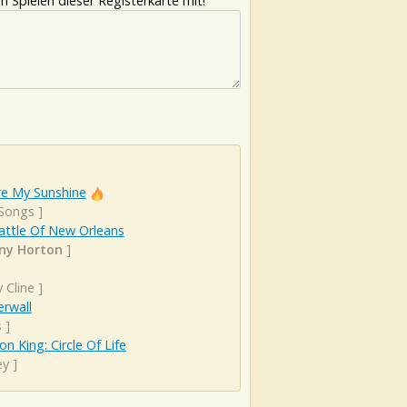
 Spielen dieser Registerkarte mit!
re My Sunshine
 Songs
]
attle Of New Orleans
ny Horton
]
 Cline
]
rwall
s
]
on King: Circle Of Life
ey
]