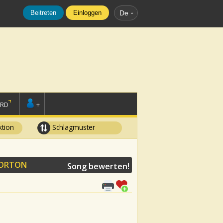
Beitreten
Einloggen
De
ORD
+
tion
Schlagmuster
HORTON
Song bewerten!