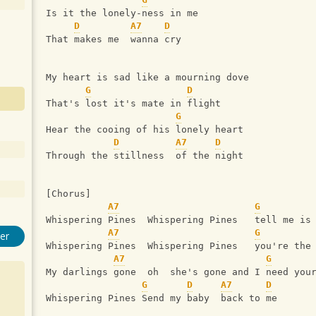
Is it the lonely-ness in me
D
A7
D
That makes me  wanna cry
My heart is sad like a mourning dove
G
D
That's lost it's mate in flight
G
Hear the cooing of his lonely heart
D
A7
D
Through the stillness  of the night
[Chorus]
A7
G
Whispering Pines  Whispering Pines   tell me is
A7
G
er
Whispering Pines  Whispering Pines   you're the
A7
G
My darlings gone  oh  she's gone and I need you
G
D
A7
D
Whispering Pines Send my baby  back to me