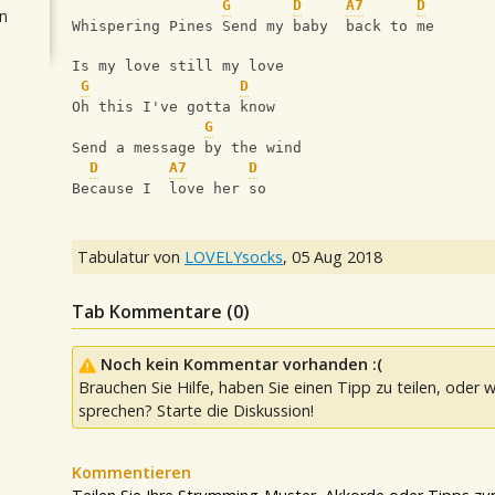
G
D
A7
D
n
Whispering Pines Send my baby  back to me
Is my love still my love
G
D
Oh this I've gotta know
G
Send a message by the wind
D
A7
D
Because I  love her so
Tabulatur von
LOVELYsocks
,
05 Aug 2018
Tab Kommentare (
0
)
Noch kein Kommentar vorhanden :(
Brauchen Sie Hilfe, haben Sie einen Tipp zu teilen, oder w
sprechen? Starte die Diskussion!
Kommentieren