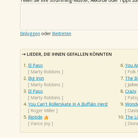
Teilen Sie Ihre Strumming-Muster, Akkorde oder Tipps zum
Einloggen
oder
Beitreten
LIEDER, DIE IHNEN GEFALLEN KÖNNTEN
El Paso
You A
[
Marty Robbins
]
[
Folk
Big Iron
The B
[
Marty Robbins
]
[
John
El Paso
Crazy
[
Marty Robbins
]
[
Patsy
You Can't Rollerskate In A Buffalo Herd
Wonde
[
Roger Miller
]
[
Oasi
Riptide
The Li
[
Vance Joy
]
[
Disn