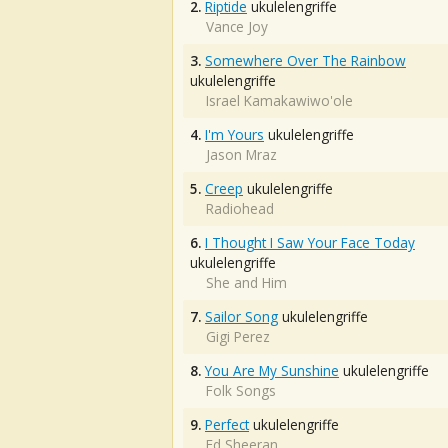
2.
Riptide
ukulelengriffe
Vance Joy
3.
Somewhere Over The Rainbow
ukulelengriffe
Israel Kamakawiwo'ole
4.
I'm Yours
ukulelengriffe
Jason Mraz
5.
Creep
ukulelengriffe
Radiohead
6.
I Thought I Saw Your Face Today
ukulelengriffe
She and Him
7.
Sailor Song
ukulelengriffe
Gigi Perez
8.
You Are My Sunshine
ukulelengriffe
Folk Songs
9.
Perfect
ukulelengriffe
Ed Sheeran