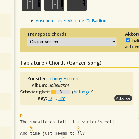
Ansehen dieser Akkorde für Bariton
Transpose chords:
Akkor
hal
auf dem
Tablature / Chords (Ganzer Song)
Künstler:
Johnny Horton
Album:
unbekannt
Schwierigkeit:
3
(
Anfänger
)
Key:
D
,
Bm
Akkorde
D
The snowflakes fall it's winter's call
G
D
And time just seems to fly
G