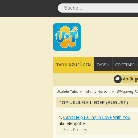
TAB HINZUFÜGEN
TABS +
GRIFFTABELL
Anfänge
Ukulele Tabs
Johnny Horton
Whispering Pi
TOP UKULELE LIEDER (AUGUST)
1.
Can't Help Falling In Love With You
ukulelengriffe
Elvis Presley