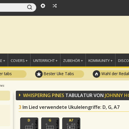
E +
COVERS +
UNTERRICHT +
ZUBEHÖR +
KOMMUNITY +
DISC
r tabs
Bester Uke Tabs
Wahl der Redak
nes
WHISPERING PINES
TABULATUR VON
JOHNNY 
3
Im Lied verwendete Ukulelengriffe
: D, G, A7