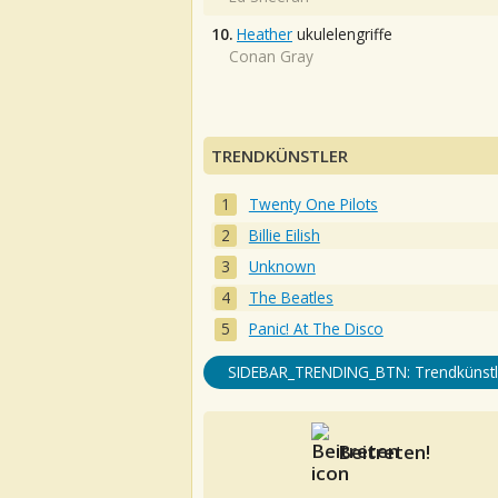
10.
Heather
ukulelengriffe
Conan Gray
TRENDKÜNSTLER
Twenty One Pilots
Billie Eilish
Unknown
The Beatles
Panic! At The Disco
SIDEBAR_TRENDING_BTN: Trendkünstl
Beitreten!