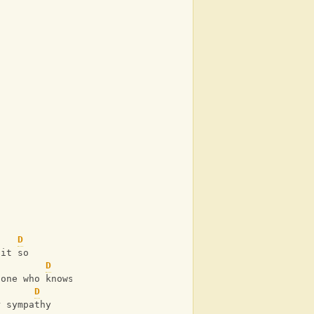
D
 it so
D
 one who knows
D
r sympathy