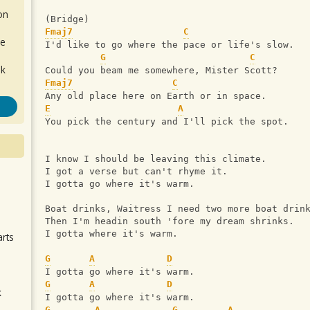
on
(Bridge)
Fmaj7
C
de
I'd like to go where the pace or life's slow. 
G
C
ok
Could you beam me somewhere, Mister Scott? 
Fmaj7
C
Any old place here on Earth or in space. 
E
A
You pick the century and I'll pick the spot. 
I know I should be leaving this climate. 
I got a verse but can't rhyme it. 
I gotta go where it's warm. 
.
Boat drinks, Waitress I need two more boat drin
Then I'm headin south 'fore my dream shrinks. 
I gotta where it's warm. 
arts
G
A
D
I gotta go where it's warm. 
G
A
D
k
I gotta go where it's warm. 
m
G
A
G
A