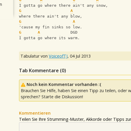
n
I gotta go where there ain't any snow, 
G
A
where there ain't any blow, 
G
A
'cause my fin sinks so low. 
G
A
             DGD
I gotta go where its warm.
Tabulatur von
VoiceofTJ
,
04 Jul 2013
Tab Kommentare (
0
)
Noch kein Kommentar vorhanden :(
Brauchen Sie Hilfe, haben Sie einen Tipp zu teilen, oder w
sprechen? Starte die Diskussion!
Kommentieren
Teilen Sie Ihre Strumming-Muster, Akkorde oder Tipps zum