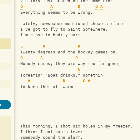
Visitors just scored on the home rink. 
G
A
D
G
A
Everything seems to be wrong. 
Lately, newspaper mentioned cheap airfare. 
I've got to fly to Saint Somewhere. 
I'm close to bodily harm. 
G
A
D
Twenty degress and the hockey games on. 
G
A
D
Nobody cares; they are way too far gone, 
G
screamin' "Boat drinks," somethin' 
A
D
G
A
to keep them all warm. 
er
This morning, I shot six holes in my freezer. 
I think I got cabin fever. 
Somebody sound the alarm.