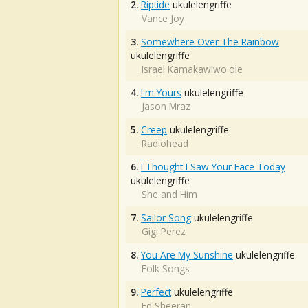
2.
Riptide
ukulelengriffe
Vance Joy
3.
Somewhere Over The Rainbow
ukulelengriffe
Israel Kamakawiwo'ole
4.
I'm Yours
ukulelengriffe
Jason Mraz
5.
Creep
ukulelengriffe
Radiohead
6.
I Thought I Saw Your Face Today
ukulelengriffe
She and Him
7.
Sailor Song
ukulelengriffe
Gigi Perez
8.
You Are My Sunshine
ukulelengriffe
Folk Songs
9.
Perfect
ukulelengriffe
Ed Sheeran