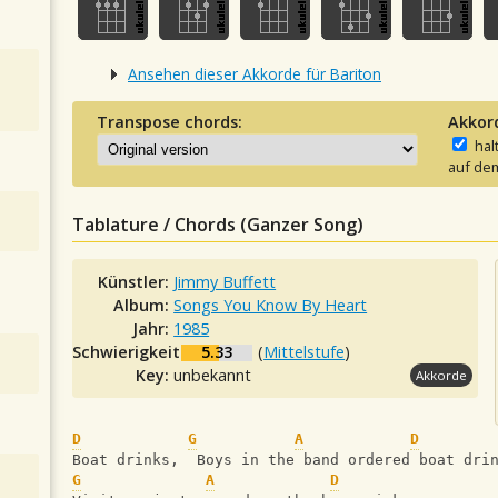
Ansehen dieser Akkorde für Bariton
Transpose chords:
Akkor
hal
auf dem
Tablature / Chords (Ganzer Song)
Künstler:
Jimmy Buffett
Album:
Songs You Know By Heart
Jahr:
1985
Schwierigkeit:
5.33
(
Mittelstufe
)
Key:
unbekannt
Akkorde
D
G
A
D
Boat drinks,  Boys in the band ordered boat dri
G
A
D