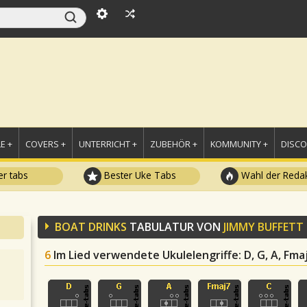
E +
COVERS +
UNTERRICHT +
ZUBEHÖR +
KOMMUNITY +
DISC
r tabs
Bester Uke Tabs
Wahl der Redak
BOAT DRINKS
TABULATUR VON
JIMMY BUFFETT
6
Im Lied verwendete Ukulelengriffe
: D, G, A, Fmaj