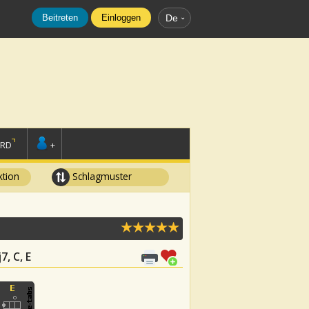
Beitreten
Einloggen
De
ORD
+
tion
Schlagmuster
7, C, E