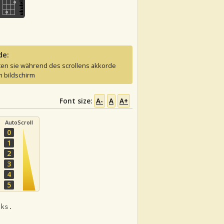
de:
ten sie während des scrollens akkorde
 bildschirm
Font size:
A-
A
A+
AutoScroll
0
1
2
3
4
5
nks. 