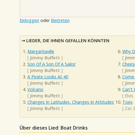
Einloggen
oder
Beitreten
LIEDER, DIE IHNEN GEFALLEN KÖNNTEN
Margaritaville
Why D
[
Jimmy Buffett
]
[
Jimm
Son Of A Son Of A Sailor
Chees
[
Jimmy Buffett
]
[
Jimm
A Pirate Looks At 40
Come
[
Jimmy Buffett
]
[
Jimm
Volcano
Can't 
[
Jimmy Buffett
]
[
Elvis
Changes In Latitudes, Changes In Attitudes
Toes
[
Jimmy Buffett
]
[
Zac 
Über dieses Lied: Boat Drinks