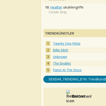
10.
Heather
ukulelengriffe
Conan Gray
TRENDKÜNSTLER
Twenty One Pilots
Billie Eilish
Unknown
The Beatles
Panic! At The Disco
SIDEBAR_TRENDING_BTN: Trendkünstl
Beitreten!