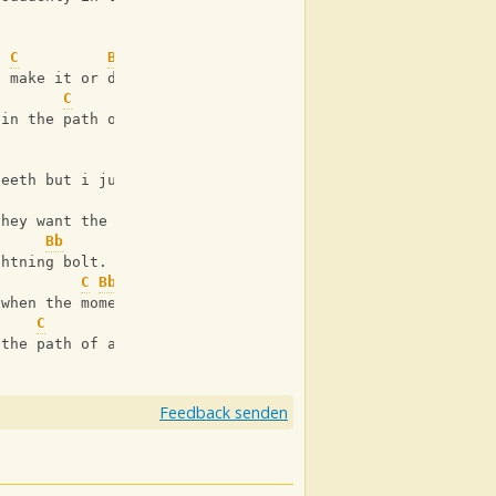
C
Bb
F
u make it or does it just call you.
C
Bb
F
 in the path of a lightning bolt.
F
teeth but i just stand by and
they want the water not the
Bb
ghtning bolt.
C
Bb
F
 when the moment got shattered
C
Bb
F
 the path of a lightning bolt
Feedback senden