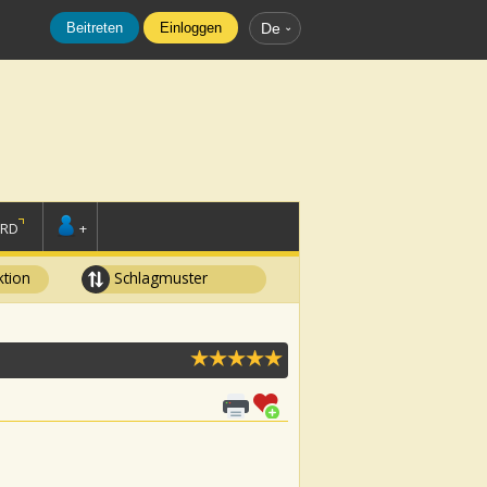
Beitreten
Einloggen
De
ORD
+
tion
Schlagmuster