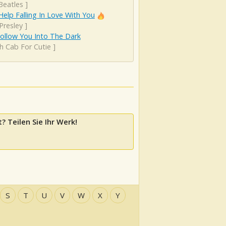
Beatles
]
Help Falling In Love With You
 Presley
]
 Follow You Into The Dark
h Cab For Cutie
]
? Teilen Sie Ihr Werk!
S
T
U
V
W
X
Y