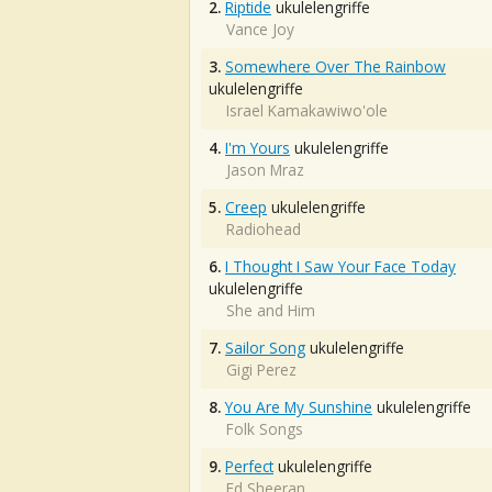
2.
Riptide
ukulelengriffe
Vance Joy
3.
Somewhere Over The Rainbow
ukulelengriffe
Israel Kamakawiwo'ole
4.
I'm Yours
ukulelengriffe
Jason Mraz
5.
Creep
ukulelengriffe
Radiohead
6.
I Thought I Saw Your Face Today
ukulelengriffe
She and Him
7.
Sailor Song
ukulelengriffe
Gigi Perez
8.
You Are My Sunshine
ukulelengriffe
Folk Songs
9.
Perfect
ukulelengriffe
Ed Sheeran