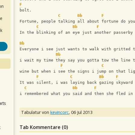
F
on
bolt.
C
Bb
F
de
Fortune, people talking all about fortune do yo
C
Bb
F
ok
In the blinking of an eye just another passerby
Bb
Everyone i see just wants to walk with gritted 
Bb
i wait my time they say you gotta tow the line 
F
C
wine but when i see the signs i jump on that li
F
C
Bb
F
.
It was silent, i was laying back gazing skyward
C
Bb
F
i remembered what you said and then she fled in
arts
Tabulatur von
kevincorc
,
06 Jul 2013
Tab Kommentare (
0
)
k
m