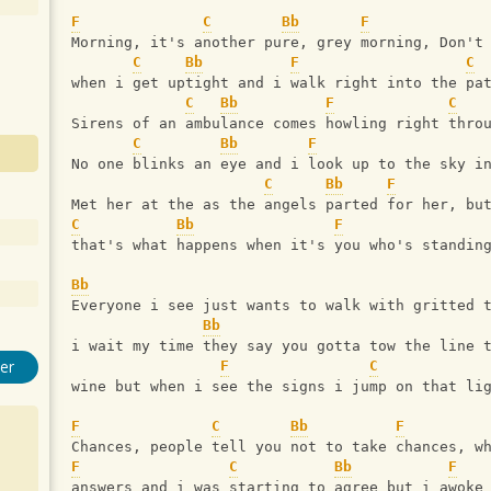
F
C
Bb
F
Morning, it's another pure, grey morning, Don't
C
Bb
F
C
when i get uptight and i walk right into the pa
C
Bb
F
C
Sirens of an ambulance comes howling right thro
C
Bb
F
No one blinks an eye and i look up to the sky i
C
Bb
F
Met her at the as the angels parted for her, bu
C
Bb
F
that's what happens when it's you who's standin
Bb
Everyone i see just wants to walk with gritted 
Bb
i wait my time they say you gotta tow the line 
er
F
C
wine but when i see the signs i jump on that li
F
C
Bb
F
Chances, people tell you not to take chances, w
F
C
Bb
F
answers and i was starting to agree but i awoke