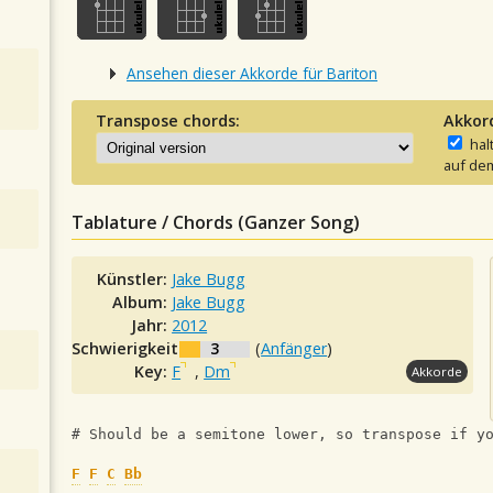
Ansehen dieser Akkorde für Bariton
Transpose chords:
Akkor
hal
auf dem
Tablature / Chords (Ganzer Song)
Künstler:
Jake Bugg
Album:
Jake Bugg
Jahr:
2012
Schwierigkeit:
3
(
Anfänger
)
Key:
F
,
Dm
Akkorde
# Should be a semitone lower, so transpose if y
F
F
C
Bb