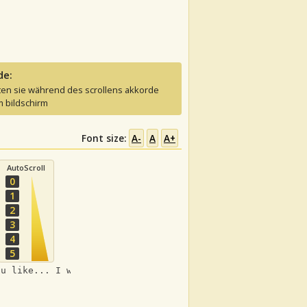
de:
ten sie während des scrollens akkorde
 bildschirm
Font size:
A-
A
A+
AutoScroll
0
1
2
3
4
5
ou like... I was trying to avoid having to use an e chor