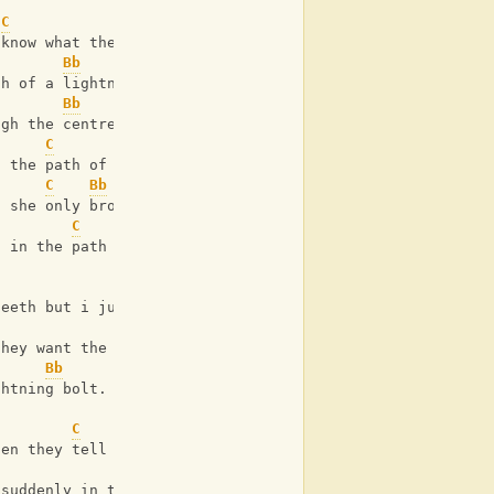
C
Bb
F
 know what the day is holding 
Bb
F
th of a lightning bolt.
Bb
F
ugh the centre of town and
C
Bb
F
n the path of a lighting bolt.
C
Bb
F
t she only brought me touture but
C
Bb
F
g in the path of a ligthning bolt.
F
teeth but i just stand by and
they want the water not the
Bb
ghtning bolt.
C
Bb
hen they tell you there aren't any
C
Bb
 suddenly in the path of a lightning