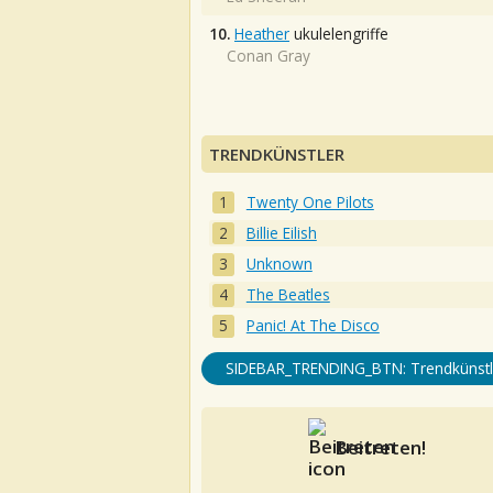
10.
Heather
ukulelengriffe
Conan Gray
TRENDKÜNSTLER
Twenty One Pilots
Billie Eilish
Unknown
The Beatles
Panic! At The Disco
SIDEBAR_TRENDING_BTN: Trendkünstl
Beitreten!