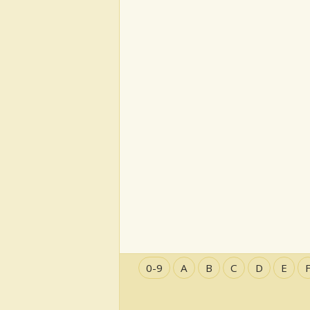
0-9
A
B
C
D
E