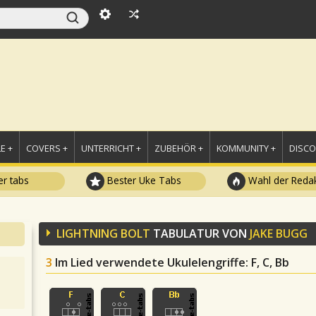
E +
COVERS +
UNTERRICHT +
ZUBEHÖR +
KOMMUNITY +
DISC
r tabs
Bester Uke Tabs
Wahl der Redak
LIGHTNING BOLT
TABULATUR VON
JAKE BUGG
3
Im Lied verwendete Ukulelengriffe
: F, C, Bb