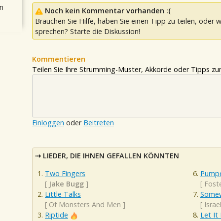
n
Noch kein Kommentar vorhanden :(
Brauchen Sie Hilfe, haben Sie einen Tipp zu teilen, oder w
sprechen? Starte die Diskussion!
Kommentieren
Teilen Sie Ihre Strumming-Muster, Akkorde oder Tipps zum
Einloggen
oder
Beitreten
LIEDER, DIE IHNEN GEFALLEN KÖNNTEN
Two Fingers
Pumpe
[
Jake Bugg
]
[
Fost
Little Talks
Somew
[
Of Monsters And Men
]
[
Isra
Riptide
Let It