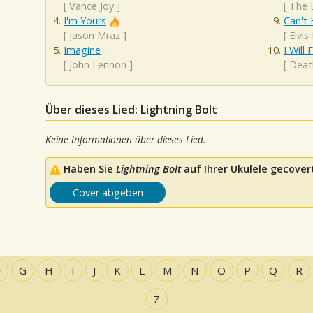
[
Vance Joy
]
[
The 
I'm Yours
Can't 
[
Jason Mraz
]
[
Elvis
Imagine
I Will
[
John Lennon
]
[
Deat
Über dieses Lied: Lightning Bolt
Keine Informationen über dieses Lied.
Haben Sie
Lightning Bolt
auf Ihrer Ukulele gecovert
Cover abgeben
F
G
H
I
J
K
L
M
N
O
P
Q
R
Z