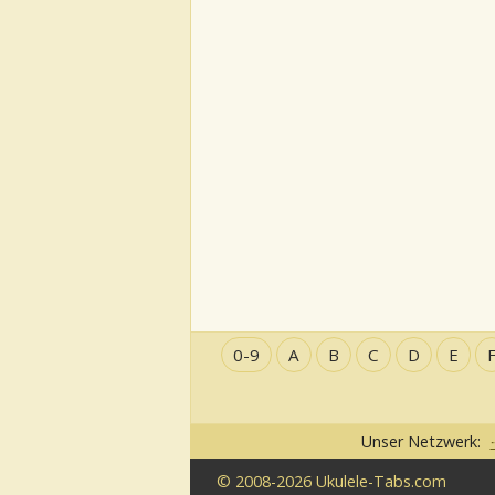
0-9
A
B
C
D
E
Unser Netzwerk:
© 2008-2026 Ukulele-Tabs.com