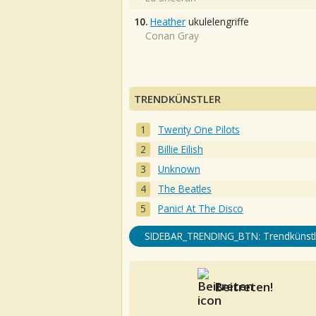
10.
Heather
ukulelengriffe
Conan Gray
TRENDKÜNSTLER
Twenty One Pilots
Billie Eilish
Unknown
The Beatles
Panic! At The Disco
SIDEBAR_TRENDING_BTN: Trendkünstl
Beitreten!