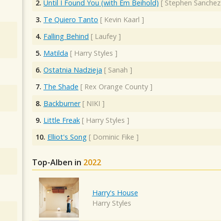
2.
Until I Found You (with Em Beihold)
[
Stephen Sanchez
3.
Te Quiero Tanto
[
Kevin Kaarl
]
4.
Falling Behind
[
Laufey
]
5.
Matilda
[
Harry Styles
]
6.
Ostatnia Nadzieja
[
Sanah
]
7.
The Shade
[
Rex Orange County
]
8.
Backburner
[
NIKI
]
9.
Little Freak
[
Harry Styles
]
10.
Elliot's Song
[
Dominic Fike
]
Top-Alben in
2022
Harry's House
Harry Styles