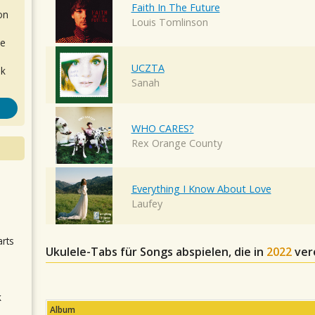
Faith In The Future
on
Louis Tomlinson
de
UCZTA
ok
Sanah
WHO CARES?
Rex Orange County
Everything I Know About Love
.
Laufey
arts
Ukulele-Tabs für Songs abspielen, die in
2022
ver
k
Album
m