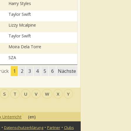
Harry Styles
Taylor Swift
Lizzy Mcalpine
Taylor Swift
Moira Dela Torre
SZA
rück
1
2
3
4
5
6
Nächste
S
T
U
V
W
X
Y
Unterricht
(en)
•
•
•
n
Datenschutzerklärung
Partner
Clubs