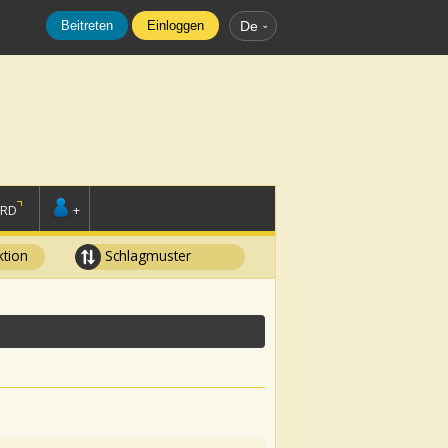
Beitreten
Einloggen
De
ORD
+
tion
Schlagmuster