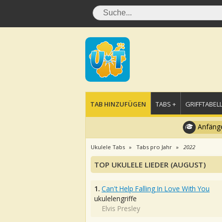
TAB HINZUFÜGEN
TABS +
GRIFFTABELL
Anfänge
Ukulele Tabs
Tabs pro Jahr
2022
TOP UKULELE LIEDER (AUGUST)
1.
Can't Help Falling In Love With You
ukulelengriffe
Elvis Presley