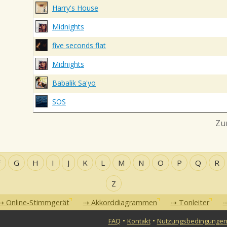
Harry's House
Midnights
five seconds flat
Midnights
Babalik Sa'yo
SOS
Zu
F
G
H
I
J
K
L
M
N
O
P
Q
R
Z
Online-Stimmgerät
Akkorddiagrammen
Tonleiter
•
•
FAQ
Kontakt
Nutzungsbedingunge