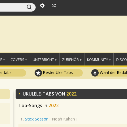
E +
COVERS +
UNTERRICHT +
ZUBEHÖR +
KOMMUNITY +
DISC
r tabs
Bester Uke Tabs
Wahl der Redak
UKULELE-TABS VON
2022
Top-Songs in
2022
1.
Stick Season
[
Noah Kahan
]