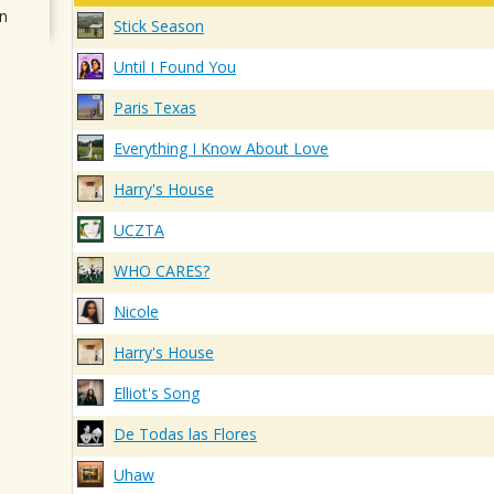
n
Stick Season
Until I Found You
Paris Texas
Everything I Know About Love
Harry's House
UCZTA
WHO CARES?
Nicole
Harry's House
Elliot's Song
De Todas las Flores
Uhaw