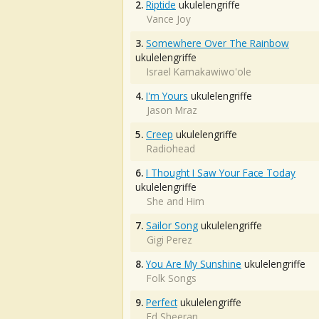
2.
Riptide
ukulelengriffe
Vance Joy
3.
Somewhere Over The Rainbow
ukulelengriffe
Israel Kamakawiwo'ole
4.
I'm Yours
ukulelengriffe
Jason Mraz
5.
Creep
ukulelengriffe
Radiohead
6.
I Thought I Saw Your Face Today
ukulelengriffe
She and Him
7.
Sailor Song
ukulelengriffe
Gigi Perez
8.
You Are My Sunshine
ukulelengriffe
Folk Songs
9.
Perfect
ukulelengriffe
Ed Sheeran