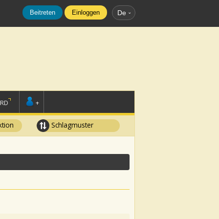
Beitreten
Einloggen
De
ORD
+
tion
Schlagmuster