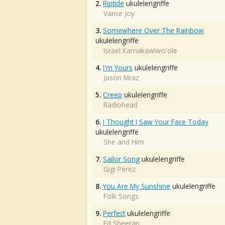
2.
Riptide
ukulelengriffe
Vance Joy
3.
Somewhere Over The Rainbow
ukulelengriffe
Israel Kamakawiwo'ole
4.
I'm Yours
ukulelengriffe
Jason Mraz
5.
Creep
ukulelengriffe
Radiohead
6.
I Thought I Saw Your Face Today
ukulelengriffe
She and Him
7.
Sailor Song
ukulelengriffe
Gigi Perez
8.
You Are My Sunshine
ukulelengriffe
Folk Songs
9.
Perfect
ukulelengriffe
Ed Sheeran