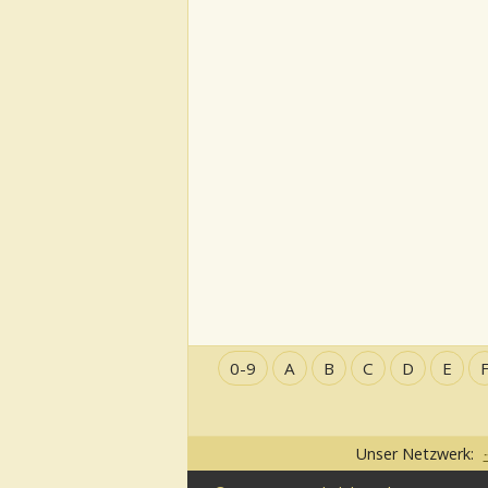
0-9
A
B
C
D
E
Unser Netzwerk: