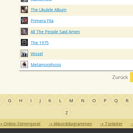
The Ukulele Album
Primera Fila
All The People Said Amen
The 1975
Vessel
Metamorphosis
Zurück
F
G
H
I
J
K
L
M
N
O
P
Q
R
Z
Online-Stimmgerät
Akkorddiagrammen
Tonleiter