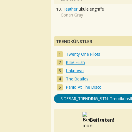
10.
Heather
ukulelengriffe
Conan Gray
TRENDKÜNSTLER
Twenty One Pilots
Billie Eilish
Unknown
The Beatles
Panic! At The Disco
SIDEBAR_TRENDING_BTN: Trendkünstl
Beitreten!