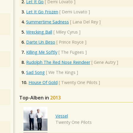
2.
Let It Go
[
Demi Lovato
]
3.
Let It Go Frozen
[
Demi Lovato
]
4.
Summertime Sadness
[
Lana Del Rey
]
5.
Wrecking Ball
[
Miley Cyrus
]
6.
Darte Un Beso
[
Prince Royce
]
7.
Killing Me Softly
[
The Fugees
]
8.
Rudolph The Red Nose Reindeer
[
Gene Autry
]
9.
Sad Song
[
We The Kings
]
10.
House Of Gold
[
Twenty One Pilots
]
Top-Alben in
2013
Vessel
Twenty One Pilots