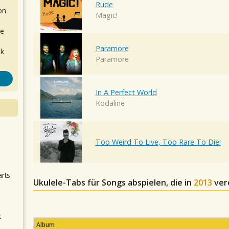
Rude
on
Magic!
de
Paramore
ok
Paramore
In A Perfect World
Kodaline
.
Too Weird To Live, Too Rare To Die!
arts
Ukulele-Tabs für Songs abspielen, die in
2013
ver
k
Album
m