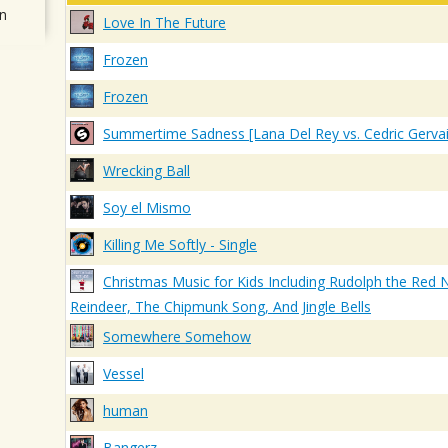
n
Love In The Future
Frozen
Frozen
Summertime Sadness [Lana Del Rey vs. Cedric Gervai
Wrecking Ball
Soy el Mismo
Killing Me Softly - Single
Christmas Music for Kids Including Rudolph the Red 
Reindeer, The Chipmunk Song, And Jingle Bells
Somewhere Somehow
Vessel
human
Bangerz