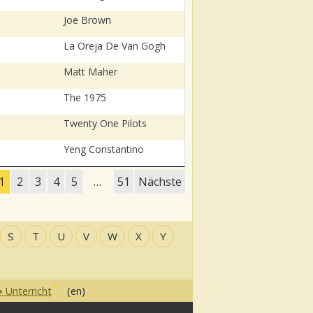
Joe Brown
La Oreja De Van Gogh
Matt Maher
The 1975
Twenty One Pilots
Yeng Constantino
1
2
3
4
5
…
51
Nächste
S
T
U
V
W
X
Y
Unterricht
(en)