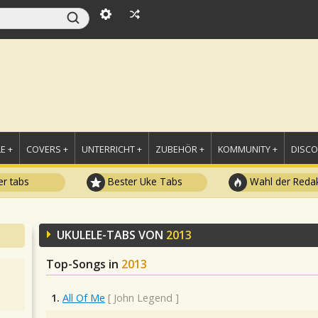
E +
COVERS +
UNTERRICHT +
ZUBEHÖR +
KOMMUNITY +
DISC
r tabs
Bester Uke Tabs
Wahl der Redak
UKULELE-TABS VON
2013
Top-Songs in
2013
1.
All Of Me
[
John Legend
]