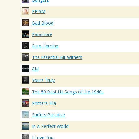
PRISM
Bad Blood
Paramore
Pure Heroine
The Essential Bill Withers
AM
Yours Truly
The 50 Best Hit Songs of the 1940s
Primera Fila
Surfers Paradise
In A Perfect World
I Love You.