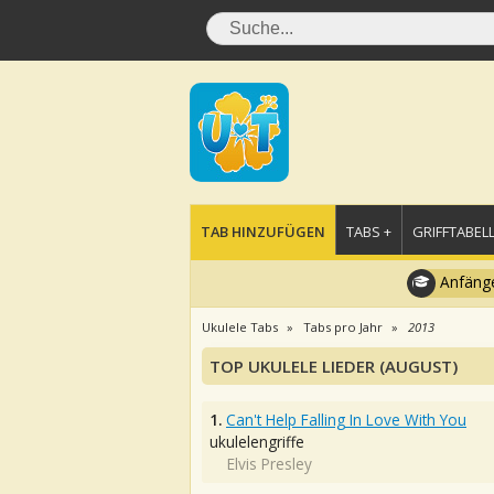
TAB HINZUFÜGEN
TABS +
GRIFFTABELL
Anfänge
Ukulele Tabs
Tabs pro Jahr
2013
TOP UKULELE LIEDER (AUGUST)
1.
Can't Help Falling In Love With You
ukulelengriffe
Elvis Presley