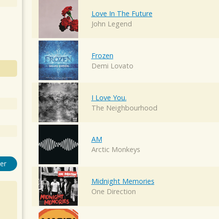
Love In The Future
John Legend
Frozen
Demi Lovato
I Love You.
The Neighbourhood
AM
Arctic Monkeys
er
Midnight Memories
One Direction