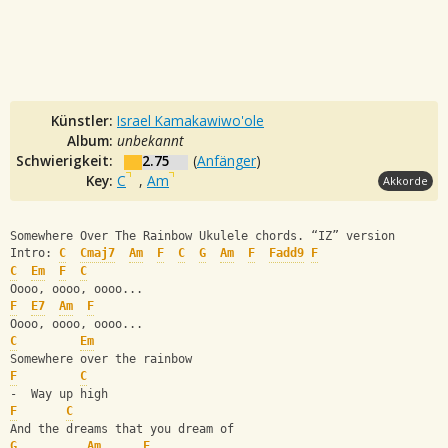
Künstler:
Israel Kamakawiwo'ole
Album:
unbekannt
Schwierigkeit:
2.75
(
Anfänger
)
Key:
C
,
Am
Akkorde
Somewhere Over The Rainbow Ukulele chords. “IZ” version
Intro: 
C
Cmaj7
Am
F
C
G
Am
F
Fadd9
F
C
Em
F
C
Oooo, oooo, oooo...
F
E7
Am
F
Oooo, oooo, oooo...
C
Em
Somewhere over the rainbow
F
C
-  Way up high
F
C
And the dreams that you dream of
G
Am
F