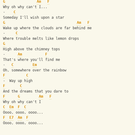
G
Am
F
Why oh why can't I...
-    
C
Someday I'll wish upon a star
G
Am
F
Wake up where the clouds are far behind me
-     
C
Where trouble melts like lemon drops
G
High above the chimney tops
-      
Am
F
That's where you'll find me
-   
C
Em
Oh, somewhere over the rainbow
F
C
-  Way up high
F
C
And the dreams that you dare to
F
G
Am
F
Why oh why can't I
C
Em
F
C
Oooo, oooo, oooo...
F
E7
Am
F
Oooo, oooo, oooo...