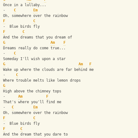
Once in a lullaby...
-    
C
Em
Oh, somewhere over the rainbow
F
C
-  Blue birds fly
F
C
And the dreams that you dream of
G
Am
F
Dreams really do come true...
-    
C
Someday I'll wish upon a star
G
Am
F
Wake up where the clouds are far behind me
-     
C
Where trouble melts like lemon drops
G
High above the chimney tops
-      
Am
F
That's where you'll find me
-   
C
Em
Oh, somewhere over the rainbow
F
C
-  Blue birds fly
F
C
And the dream that you dare to