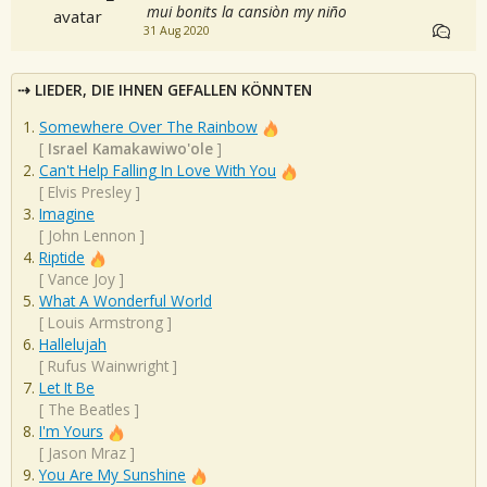
mui bonits la cansiòn my niño
31 Aug 2020
LIEDER, DIE IHNEN GEFALLEN KÖNNTEN
Somewhere Over The Rainbow
[
Israel Kamakawiwo'ole
]
Can't Help Falling In Love With You
[
Elvis Presley
]
Imagine
[
John Lennon
]
Riptide
[
Vance Joy
]
What A Wonderful World
[
Louis Armstrong
]
Hallelujah
[
Rufus Wainwright
]
Let It Be
[
The Beatles
]
I'm Yours
[
Jason Mraz
]
You Are My Sunshine