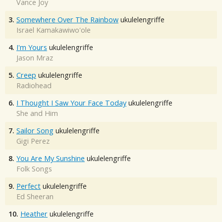
Vance Joy
3.
Somewhere Over The Rainbow
ukulelengriffe
Israel Kamakawiwo'ole
4.
I'm Yours
ukulelengriffe
Jason Mraz
5.
Creep
ukulelengriffe
Radiohead
6.
I Thought I Saw Your Face Today
ukulelengriffe
She and Him
7.
Sailor Song
ukulelengriffe
Gigi Perez
8.
You Are My Sunshine
ukulelengriffe
Folk Songs
9.
Perfect
ukulelengriffe
Ed Sheeran
10.
Heather
ukulelengriffe