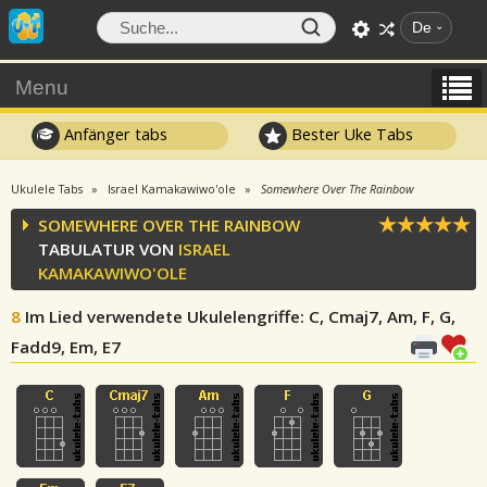
De
Menu
Anfänger tabs
Bester Uke Tabs
Ukulele Tabs
Israel Kamakawiwo'ole
Somewhere Over The Rainbow
SOMEWHERE OVER THE RAINBOW
TABULATUR VON
ISRAEL
KAMAKAWIWO'OLE
8
Im Lied verwendete Ukulelengriffe
: C, Cmaj7, Am, F, G,
Fadd9, Em, E7