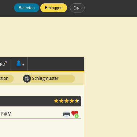
Beitreten
Einloggen
De
ORD
+
tion
Schlagmuster
E, F#M