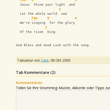
  Jesus  Shine your light  and
E
  Let the whole world  see
F#m
D
A
  We're singing  for the glory
E
  Of the risen  King
God Bless and Good Luck with the song.
Tabulatur von
Cate
,
08 Okt 2009
Tab Kommentare (
2
)
Kommentieren
Teilen Sie Ihre Strumming-Muster, Akkorde oder Tipps zum