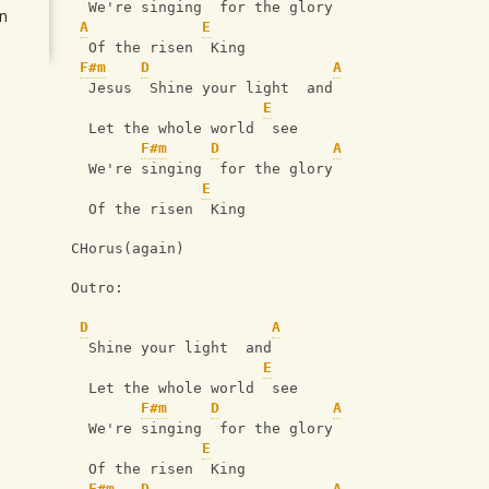
  We're singing  for the glory
n
A
E
  Of the risen  King
F#m
D
A
  Jesus  Shine your light  and
E
  Let the whole world  see
F#m
D
A
  We're singing  for the glory
E
  Of the risen  King
CHorus(again) 
Outro:
D
A
  Shine your light  and
E
  Let the whole world  see
F#m
D
A
  We're singing  for the glory
E
  Of the risen  King
F#m
D
A