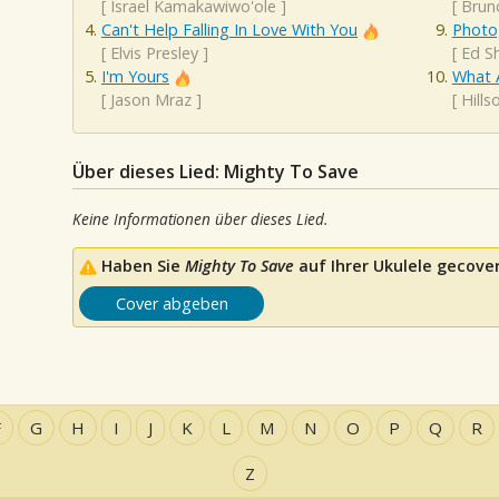
[
Israel Kamakawiwo'ole
]
[
Brun
Can't Help Falling In Love With You
Photo
[
Elvis Presley
]
[
Ed S
I'm Yours
What 
[
Jason Mraz
]
[
Hill
Über dieses Lied: Mighty To Save
Keine Informationen über dieses Lied.
Haben Sie
Mighty To Save
auf Ihrer Ukulele gecover
Cover abgeben
F
G
H
I
J
K
L
M
N
O
P
Q
R
Z