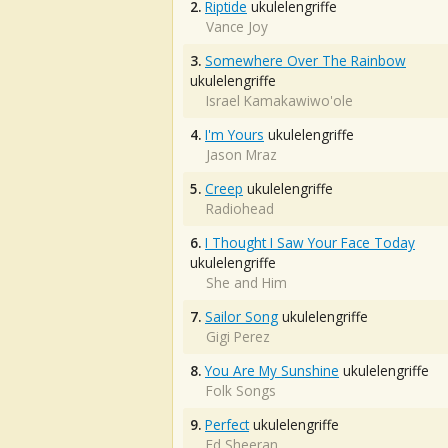
2.
Riptide
ukulelengriffe
Vance Joy
3.
Somewhere Over The Rainbow
ukulelengriffe
Israel Kamakawiwo'ole
4.
I'm Yours
ukulelengriffe
Jason Mraz
5.
Creep
ukulelengriffe
Radiohead
6.
I Thought I Saw Your Face Today
ukulelengriffe
She and Him
7.
Sailor Song
ukulelengriffe
Gigi Perez
8.
You Are My Sunshine
ukulelengriffe
Folk Songs
9.
Perfect
ukulelengriffe
Ed Sheeran