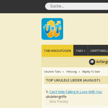
TAB HINZUFÜGEN
TABS +
GRIFFTABELL
Anfänge
Ukulele Tabs
Hillsong
Mighty To Save
TOP UKULELE LIEDER (AUGUST)
1.
Can't Help Falling In Love With You
ukulelengriffe
Elvis Presley