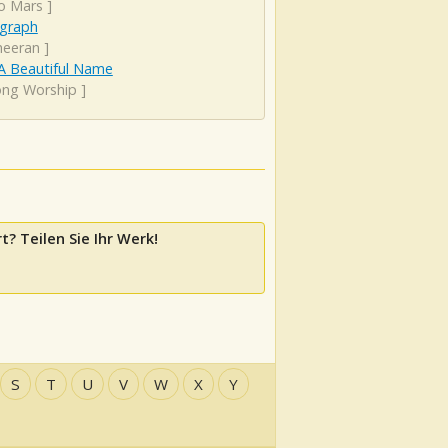
o Mars
]
graph
heeran
]
A Beautiful Name
song Worship
]
t? Teilen Sie Ihr Werk!
S
T
U
V
W
X
Y