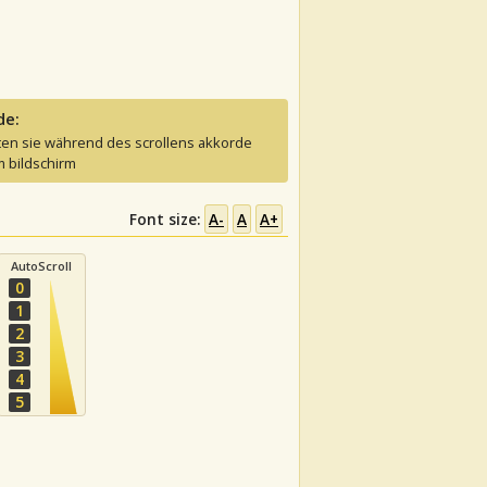
de:
ten sie während des scrollens akkorde
 bildschirm
Font size:
A-
A
A+
AutoScroll
0
1
2
3
4
5