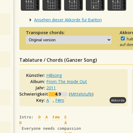
Ansehen dieser Akkorde für Bariton
Transpose chords:
Akkor
hal
auf dem
Tablature / Chords (Ganzer Song)
Künstler:
Hillsong
Album:
From The Inside Out
Jahr:
2011
Schwierigkeit:
4.9
(
Mittelstufe
)
Key:
A
,
F#m
Akkorde
Intro:  
D
A
F#m
E
D
A
 Everyone needs compassion