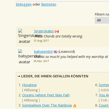
Einloggen
oder
Beitreten
Filtern n
Singerskates
These Chords are totally wrong.
31 Aug 2017
babyperidot
(Leawood)
thanks so much! you helped with my worship at
06 Mar 2017
LIEDER, DIE IHNEN GEFALLEN KÖNNTEN
Hosanna
Someo
[
Hillsong
]
[
Adel
Oceans (where Feet May Fail)
You A
[
Hillsong
]
[
Folk
Somewhere Over The Rainbow
Count