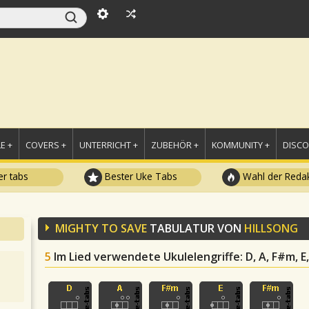
E +
COVERS +
UNTERRICHT +
ZUBEHÖR +
KOMMUNITY +
DISC
r tabs
Bester Uke Tabs
Wahl der Redak
MIGHTY TO SAVE
TABULATUR VON
HILLSONG
5
Im Lied verwendete Ukulelengriffe
: D, A, F#m, 