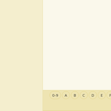
0-9
A
B
C
D
E