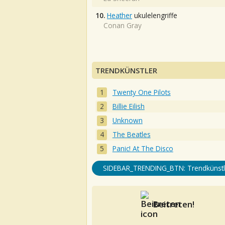
10.
Heather
ukulelengriffe
Conan Gray
TRENDKÜNSTLER
Twenty One Pilots
Billie Eilish
Unknown
The Beatles
Panic! At The Disco
SIDEBAR_TRENDING_BTN: Trendkünstl
Beitreten!