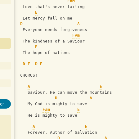
F#M
 Love that's never failing
E
 Let mercy fall on me
D
A
 Everyone needs forgiveness
F#m
 The kindness of a Saviour
E
 The hope of nations
D
E
D
E
CHORUS!
A
E
   Saviour, He can move the mountains
D
A
er
   My God is mighty to save
F#m
E
   He is mighty to save
A
E
   Forever. Author of Salvation
D
A