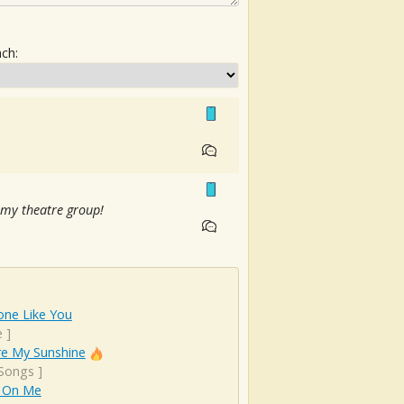
ach:
 my theatre group!
ne Like You
e
]
re My Sunshine
 Songs
]
 On Me