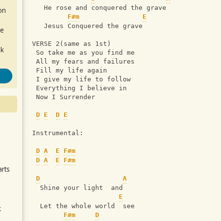
   He rose and conquered the grave
on
F#m
E
   Jesus Conquered the grave
de
VERSE 2(same as 1st)
ok
 So take me as you find me
 All my fears and failures
 Fill my life again
 I give my life to follow
 Everything I believe in
 Now I Surrender
D
E
D
E
Instrumental:
.
D
A
E
F#m
D
A
E
F#m
arts
D
A
  Shine your light  and
E
  Let the whole world  see
k
F#m
D
m