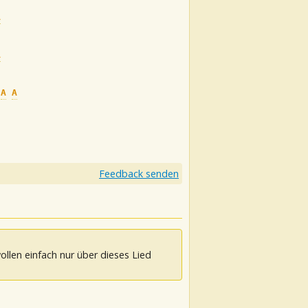
A
A
A
A
Feedback senden
ollen einfach nur über dieses Lied