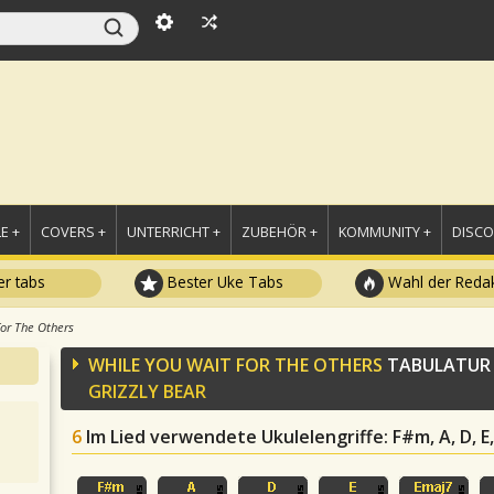
E +
COVERS +
UNTERRICHT +
ZUBEHÖR +
KOMMUNITY +
DISC
r tabs
Bester Uke Tabs
Wahl der Redak
or The Others
WHILE YOU WAIT FOR THE OTHERS
TABULATUR
GRIZZLY BEAR
6
Im Lied verwendete Ukulelengriffe
: F#m, A, D, E