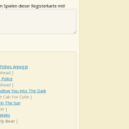
 Spielen dieser Registerkarte mit!
Fishes Arpeggi
ohead
]
 Police
ohead
]
 Follow You Into The Dark
h Cab For Cutie
]
 In The Sun
er
]
Weeks
zly Bear
]