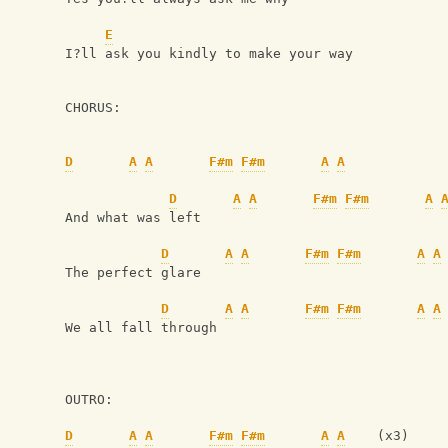
E
I?ll ask you kindly to make your way 
CHORUS:
D
A
A
F#m
F#m
A
A
D
A
A
F#m
F#m
A
And what was left 
D
A
A
F#m
F#m
A
A
The perfect glare 
D
A
A
F#m
F#m
A
A
We all fall through
OUTRO:
D
A
A
F#m
F#m
A
A
    (x3)