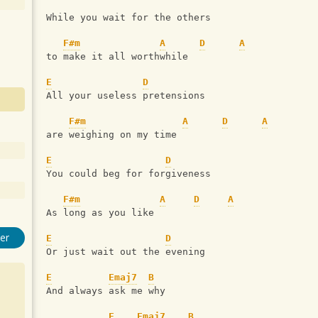
While you wait for the others 
F#m
A
D
A
to make it all worthwhile 
E
D
All your useless pretensions 
F#m
A
D
A
are weighing on my time 
E
D
You could beg for forgiveness 
F#m
A
D
A
As long as you like 
er
E
D
Or just wait out the evening 
E
Emaj7
B
And always ask me why 
E
Emaj7
B