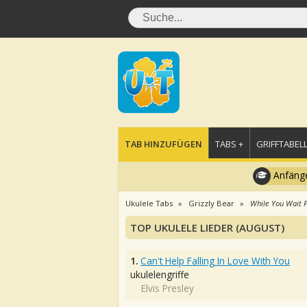
TAB HINZUFÜGEN
TABS +
GRIFFTABELL
Anfänge
Ukulele Tabs
Grizzly Bear
While You Wait F
TOP UKULELE LIEDER (AUGUST)
1.
Can't Help Falling In Love With You
ukulelengriffe
Elvis Presley