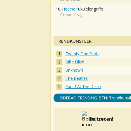
10.
Heather
ukulelengriffe
Conan Gray
TRENDKÜNSTLER
Twenty One Pilots
Billie Eilish
Unknown
The Beatles
Panic! At The Disco
SIDEBAR_TRENDING_BTN: Trendkünstl
Beitreten!