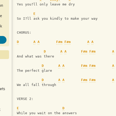
Yes you?ll only leave me dry 
on
E
de
So I?ll ask you kindly to make your way 
ok
CHORUS:
D
A
A
F#m
F#m
A
A
D
A
A
F#m
F#m
A
And what was there 
D
A
A
F#m
F#m
A
.
The perfect glare 
D
A
A
F#m
F#m
A
We all fall through 
arts
VERSE 2:
E
D
k
While you wait on the answers 
m