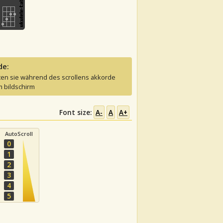
de:
ten sie während des scrollens akkorde
 bildschirm
Font size:
A-
A
A+
AutoScroll
0
1
2
3
4
5