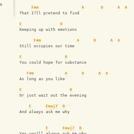
n
F#m
A
D
A
A
That I?ll pretend to find 
E
D
Keeping up with emotions 
F#m
A
D
A
A
Still occupies our time 
E
D
You could hope for substance 
F#m
A
D
A
A
As long as you like 
E
D
Or just wait out the evening 
E
Emaj7
B
And always ask me why 
E
Emaj7
B
Yes you?ll always ask me why 