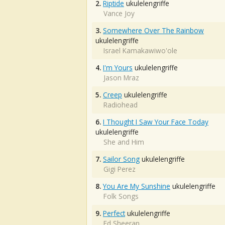
2.
Riptide
ukulelengriffe
Vance Joy
3.
Somewhere Over The Rainbow
ukulelengriffe
Israel Kamakawiwo'ole
4.
I'm Yours
ukulelengriffe
Jason Mraz
5.
Creep
ukulelengriffe
Radiohead
6.
I Thought I Saw Your Face Today
ukulelengriffe
She and Him
7.
Sailor Song
ukulelengriffe
Gigi Perez
8.
You Are My Sunshine
ukulelengriffe
Folk Songs
9.
Perfect
ukulelengriffe
Ed Sheeran