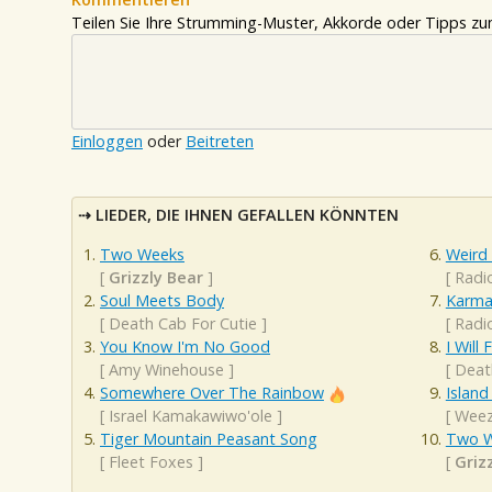
Teilen Sie Ihre Strumming-Muster, Akkorde oder Tipps zum
Einloggen
oder
Beitreten
LIEDER, DIE IHNEN GEFALLEN KÖNNTEN
Two Weeks
Weird 
[
Grizzly Bear
]
[
Radi
Soul Meets Body
Karma
[
Death Cab For Cutie
]
[
Radi
You Know I'm No Good
I Will
[
Amy Winehouse
]
[
Deat
Somewhere Over The Rainbow
Island
[
Israel Kamakawiwo'ole
]
[
Weez
Tiger Mountain Peasant Song
Two 
[
Fleet Foxes
]
[
Griz