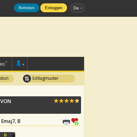
Beitreten
Einloggen
De
ORD
+
tion
Schlagmuster
 VON
, Emaj7, B