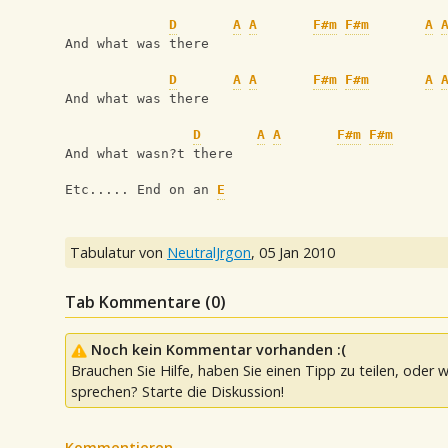
D
A
A
F#m
F#m
A
And what was there 
D
A
A
F#m
F#m
A
And what was there 
D
A
A
F#m
F#m
And what wasn?t there
Etc..... End on an 
E
Tabulatur von
NeutralJrgon
,
05 Jan 2010
Tab Kommentare (
0
)
Noch kein Kommentar vorhanden :(
Brauchen Sie Hilfe, haben Sie einen Tipp zu teilen, oder w
sprechen? Starte die Diskussion!
Kommentieren