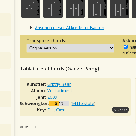
Ansehen dieser Akkorde für Bariton
Transpose chords:
Akkor
hal
auf dem
Tablature / Chords (Ganzer Song)
Künstler:
Grizzly Bear
Album:
Veckatimest
Jahr:
2009
Schwierigkeit:
5.17
(
Mittelstufe
)
Key:
E
,
C#m
Akkorde
VERSE 1: