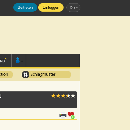
Beitreten
Einloggen
De
ORD
+
tion
Schlagmuster
N