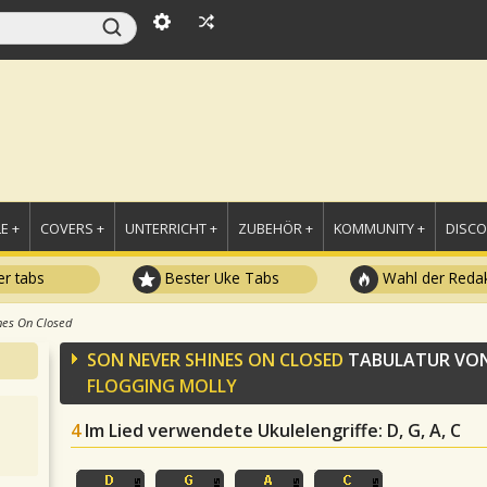
E +
COVERS +
UNTERRICHT +
ZUBEHÖR +
KOMMUNITY +
DISC
r tabs
Bester Uke Tabs
Wahl der Redak
nes On Closed
SON NEVER SHINES ON CLOSED
TABULATUR VO
FLOGGING MOLLY
4
Im Lied verwendete Ukulelengriffe
: D, G, A, C