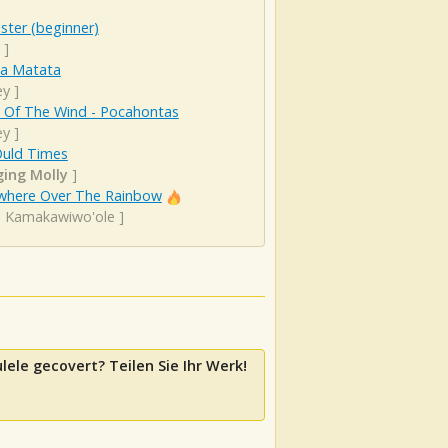
ister (beginner)
]
a Matata
ey
]
s Of The Wind - Pocahontas
ey
]
Ould Times
ging Molly
]
here Over The Rainbow
el Kamakawiwo'ole
]
lele gecovert? Teilen Sie Ihr Werk!