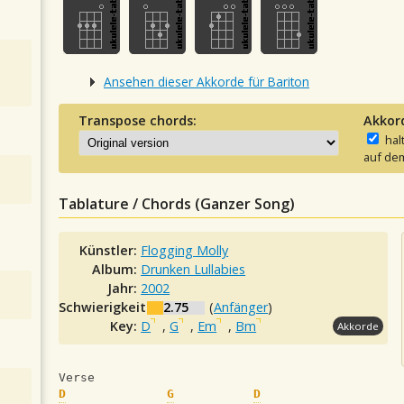
Ansehen dieser Akkorde für Bariton
Transpose chords:
Akkor
hal
auf dem
Tablature / Chords (Ganzer Song)
Künstler:
Flogging Molly
Album:
Drunken Lullabies
Jahr:
2002
Schwierigkeit:
2.75
(
Anfänger
)
Key:
D
,
G
,
Em
,
Bm
Akkorde
Verse
D
G
D