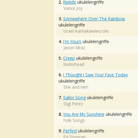
2.
Riptide
ukulelengriffe
Vance Joy
3.
Somewhere Over The Rainbow
ukulelengriffe
Israel Kamakawiwo'ole
4.
I'm Yours
ukulelengriffe
Jason Mraz
5.
Creep
ukulelengriffe
Radiohead
6.
I Thought I Saw Your Face Today
ukulelengriffe
She and Him
7.
Sailor Song
ukulelengriffe
Gigi Perez
8.
You Are My Sunshine
ukulelengriffe
Folk Songs
9.
Perfect
ukulelengriffe
Ed Sheeran