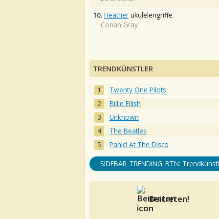
10.
Heather
ukulelengriffe
Conan Gray
TRENDKÜNSTLER
Twenty One Pilots
Billie Eilish
Unknown
The Beatles
Panic! At The Disco
SIDEBAR_TRENDING_BTN: Trendkünstl
Beitreten!