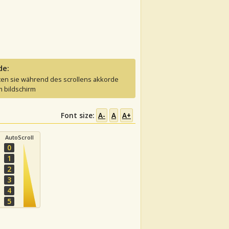
de:
ten sie während des scrollens akkorde
 bildschirm
Font size:
A-
A
A+
AutoScroll
0
1
2
3
4
5