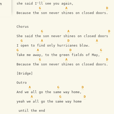
n
she said I'll see you again, 
G
A
D
Because the son never shines on closed doors. 
Chorus
G
A
D
She said the son never shines on closed doors 
G
A
D
A
I open to find only hurricanes blow. 
G
A
D
G
Take me away, to the green fields of May, 
G
A
D
Because the son never shines on closed doors. 
[Bridge]
Outro
A
G
D
And we all go the same way home, 
A
G
D
yeah we all go the same way home 
 until the end