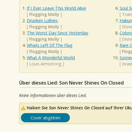
If I Ever Leave This World Alive
Soul S
[
Flogging Molly
]
[
Train
Drunken Lulbies
Hakun
[
Flogging Molly
]
[
Disn
The Worst Day Since Yesterday
Color
[
Flogging Molly
]
[
Disn
Whats Left Of The Flag
Rare 
[
Flogging Molly
]
[
Flog
What A Wonderful World
Somew
[
Louis Armstrong
]
[
Isra
Über dieses Lied: Son Never Shines On Closed
Keine Informationen über dieses Lied.
Haben Sie
Son Never Shines On Closed
auf Ihrer Uku
Cover abgeben