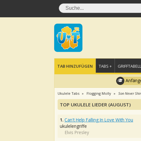
TAB HINZUFÜGEN
TABS +
GRIFFTABELL
Anfänge
Ukulele Tabs
Flogging Molly
Son Never Shi
TOP UKULELE LIEDER (AUGUST)
1.
Can't Help Falling In Love With You
ukulelengriffe
Elvis Presley