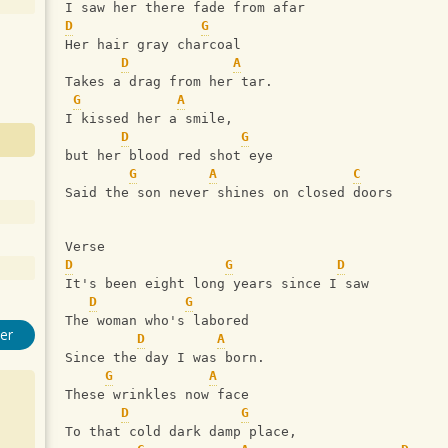
I saw her there fade from afar 
D
G
Her hair gray charcoal 
D
A
Takes a drag from her tar. 
G
A
I kissed her a smile, 
D
G
but her blood red shot eye 
G
A
C
Said the son never shines on closed doors
Verse
D
G
D
It's been eight long years since I saw 
D
G
The woman who's labored 
er
D
A
Since the day I was born. 
G
A
These wrinkles now face 
D
G
To that cold dark damp place, 