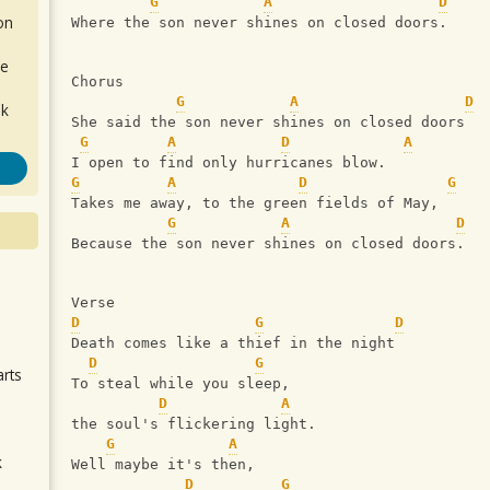
G
A
D
on
Where the son never shines on closed doors. 
de
Chorus
G
A
D
ok
She said the son never shines on closed doors 
G
A
D
A
I open to find only hurricanes blow. 
G
A
D
G
Takes me away, to the green fields of May, 
G
A
D
Because the son never shines on closed doors. 
.
Verse
D
G
D
Death comes like a thief in the night 
D
G
arts
To steal while you sleep, 
D
A
the soul's flickering light. 
G
A
k
Well maybe it's then, 
m
D
G