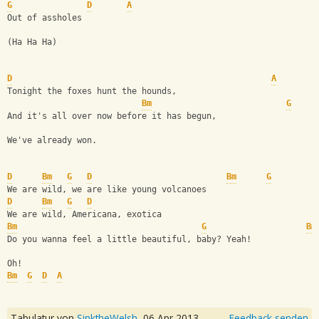
G
D
A
Out of assholes
(Ha Ha Ha) 
D
A
Tonight the foxes hunt the hounds, 
Bm
G
And it's all over now before it has begun, 
We've already won. 
D
Bm
G
D
Bm
G
We are wild, we are like young volcanoes
D
Bm
G
D
We are wild, Americana, exotica
Bm
G
Bm
Do you wanna feel a little beautiful, baby? Yeah! 
Oh!
Bm
G
D
A
Tabulatur von
SinktheWelsh
,
06 Apr 2013
Feedback senden