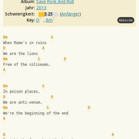
Album:
Save Rock And Roll
Jahr:
2013
Schwierigkeit:
3.25
(
Anfänger
)
Key:
D
,
Bm
Akkorde
Bm
G
When Rome's in ruins
D
A
We are the lions 
Bm
G
D
Free of the coliseums. 
A
Bm
G
In poison places, 
D
A
We are anti-venom, 
Bm
G
D
We're the beginning of the end 
A
D
A