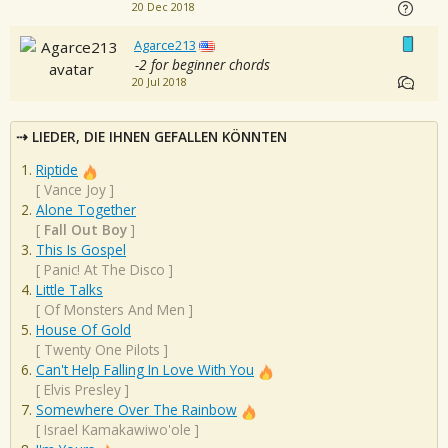
20 Dec 2018
Agarce213
-2 for beginner chords
20 Jul 2018
LIEDER, DIE IHNEN GEFALLEN KÖNNTEN
Riptide
[
Vance Joy
]
Alone Together
[
Fall Out Boy
]
This Is Gospel
[
Panic! At The Disco
]
Little Talks
[
Of Monsters And Men
]
House Of Gold
[
Twenty One Pilots
]
Can't Help Falling In Love With You
[
Elvis Presley
]
Somewhere Over The Rainbow
[
Israel Kamakawiwo'ole
]