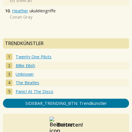
Ed Sheeran
10.
Heather
ukulelengriffe
Conan Gray
TRENDKÜNSTLER
Twenty One Pilots
Billie Eilish
Unknown
The Beatles
Panic! At The Disco
SIDEBAR_TRENDING_BTN: Trendkünstler
Beitreten!