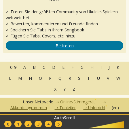
✓ Treten Sie der größten Community von Ukulele-Spielern
weltweit bei
✓ Bewerten, kommentieren und Freunde finden
✓ Speichern Sie Tabs in Ihrem Songbook
✓ Fügen Sie Tabs, Covers, etc. hinzu
Beitreten
0-9
A
B
C
D
E
F
G
H
I
J
K
L
M
N
O
P
Q
R
S
T
U
V
W
X
Y
Z
Unser Netzwerk:
Online-Stimmgerät
Akkorddiagrammen
Tonleiter
Unterricht
(en)
AutoScroll
•
•
•
•
FAQ
Kontakt
Nutzungsbedingungen
Datenschutzerklärung
•
0
1
2
3
4
5
Partner
Clubs