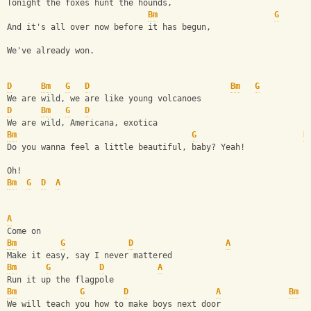
Tonight the foxes hunt the hounds, 
Bm
G
And it's all over now before it has begun, 
We've already won. 
D
Bm
G
D
Bm
G
We are wild, we are like young volcanoes
D
Bm
G
D
We are wild, Americana, exotica
Bm
G
B
Do you wanna feel a little beautiful, baby? Yeah! 
Oh! 
Bm
G
D
A
A
Come on
Bm
G
D
A
Make it easy, say I never mattered
Bm
G
D
A
Run it up the flagpole
Bm
G
D
A
Bm
We will teach you how to make boys next door 