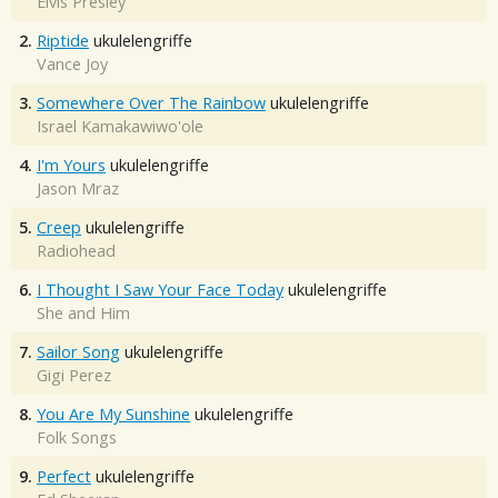
Elvis Presley
2.
Riptide
ukulelengriffe
Vance Joy
3.
Somewhere Over The Rainbow
ukulelengriffe
Israel Kamakawiwo'ole
4.
I'm Yours
ukulelengriffe
Jason Mraz
5.
Creep
ukulelengriffe
Radiohead
6.
I Thought I Saw Your Face Today
ukulelengriffe
She and Him
7.
Sailor Song
ukulelengriffe
Gigi Perez
8.
You Are My Sunshine
ukulelengriffe
Folk Songs
9.
Perfect
ukulelengriffe