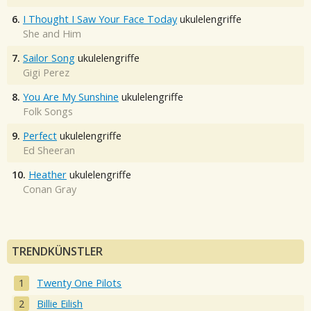
6.
I Thought I Saw Your Face Today
ukulelengriffe
She and Him
7.
Sailor Song
ukulelengriffe
Gigi Perez
8.
You Are My Sunshine
ukulelengriffe
Folk Songs
9.
Perfect
ukulelengriffe
Ed Sheeran
10.
Heather
ukulelengriffe
Conan Gray
TRENDKÜNSTLER
Twenty One Pilots
Billie Eilish