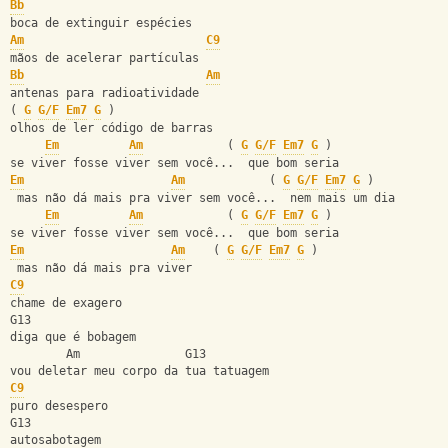
Bb
boca de extinguir espécies
Am
C9
mãos de acelerar partículas
Bb
Am
antenas para radioatividade
( 
G
G/F
Em7
G
 )
olhos de ler código de barras
Em
Am
            ( 
G
G/F
Em7
G
 )
se viver fosse viver sem você...  que bom seria
Em
Am
            ( 
G
G/F
Em7
G
 )
 mas não dá mais pra viver sem você...  nem mais um dia
Em
Am
            ( 
G
G/F
Em7
G
 )
se viver fosse viver sem você...  que bom seria
Em
Am
    ( 
G
G/F
Em7
G
 )
 mas não dá mais pra viver
C9
chame de exagero
G13
diga que é bobagem
        Am               G13
vou deletar meu corpo da tua tatuagem
C9
puro desespero
G13
autosabotagem