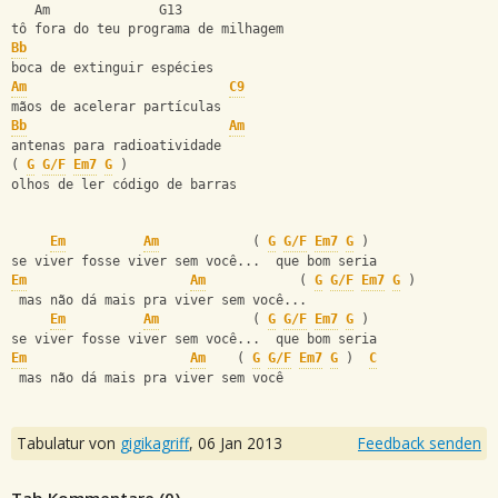
   Am              G13
tô fora do teu programa de milhagem
Bb
boca de extinguir espécies
Am
C9
mãos de acelerar partículas
Bb
Am
antenas para radioatividade
( 
G
G/F
Em7
G
 )
olhos de ler código de barras
Em
Am
            ( 
G
G/F
Em7
G
 )
se viver fosse viver sem você...  que bom seria
Em
Am
            ( 
G
G/F
Em7
G
 )
 mas não dá mais pra viver sem você...
Em
Am
            ( 
G
G/F
Em7
G
 )
se viver fosse viver sem você...  que bom seria
Em
Am
    ( 
G
G/F
Em7
G
 )  
C
 mas não dá mais pra viver sem você
Tabulatur von
gigikagriff
,
06 Jan 2013
Feedback senden
Tab Kommentare (
0
)