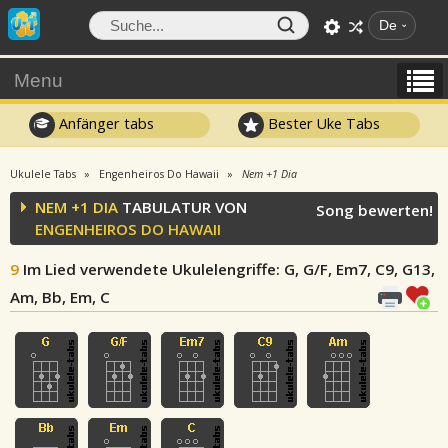
De
Menu
Anfänger tabs
Bester Uke Tabs
Ukulele Tabs
Engenheiros Do Hawaii
Nem +1 Dia
NEM +1 DIA
TABULATUR VON
Song bewerten!
ENGENHEIROS DO HAWAII
9
Im Lied verwendete Ukulelengriffe
: G, G/F, Em7, C9, G13,
Am, Bb, Em, C