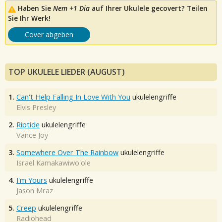
Haben Sie
Nem +1 Dia
auf Ihrer Ukulele gecovert? Teilen
Sie Ihr Werk!
Cover abgeben
TOP UKULELE LIEDER (AUGUST)
1.
Can't Help Falling In Love With You
ukulelengriffe
Elvis Presley
2.
Riptide
ukulelengriffe
Vance Joy
3.
Somewhere Over The Rainbow
ukulelengriffe
Israel Kamakawiwo'ole
4.
I'm Yours
ukulelengriffe
Jason Mraz
5.
Creep
ukulelengriffe
Radiohead