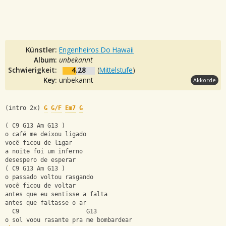
Künstler:
Engenheiros Do Hawaii
Album:
unbekannt
Schwierigkeit:
4.28
(
Mittelstufe
)
Key:
unbekannt
Akkorde
(intro 2x) 
G
G/F
Em7
G
( C9 G13 Am G13 )
o café me deixou ligado
você ficou de ligar
a noite foi um inferno
desespero de esperar
( C9 G13 Am G13 )
o passado voltou rasgando
você ficou de voltar
antes que eu sentisse a falta
antes que faltasse o ar
  C9                   G13
o sol voou rasante pra me bombardear