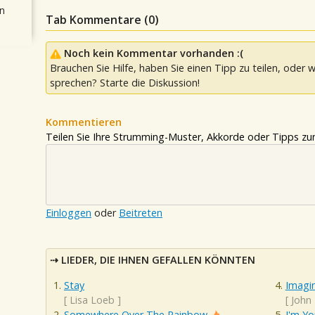
n
Tab Kommentare (
0
)
Noch kein Kommentar vorhanden :(
Brauchen Sie Hilfe, haben Sie einen Tipp zu teilen, oder w
sprechen? Starte die Diskussion!
Kommentieren
Teilen Sie Ihre Strumming-Muster, Akkorde oder Tipps zum
Einloggen
oder
Beitreten
LIEDER, DIE IHNEN GEFALLEN KÖNNTEN
Stay
Imagi
[
Lisa Loeb
]
[
John
Somewhere Over The Rainbow
I'm Yo