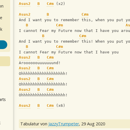
Asus2
B
C#m
 (x2)
on
Asus2
B
C#m
de
And I want you to remember this, when you put y
B
C#m
A
ok
I cannot Fear my Future now that I have you aro
B
C#m
And I want you to remember this! When you put y
B
C#m
I cannot Fear my Future now that I have you
Asus2
B
C#m
Aroooooouuuuuuund!
Asus2
B
C#m
Ohhhhhhhhhhhhhhhhhhh!
.
Asus2
B
C#m
Ohhhhhhhhhhhhhhhhhhh!
Asus2
B
C#m
Ohhhhhhhhhhhhhhhhhhh!
arts
Asus2
B
C#m
 (x6)
k
Tabulatur von
JazzyTrumpeter
,
29 Aug 2020
m