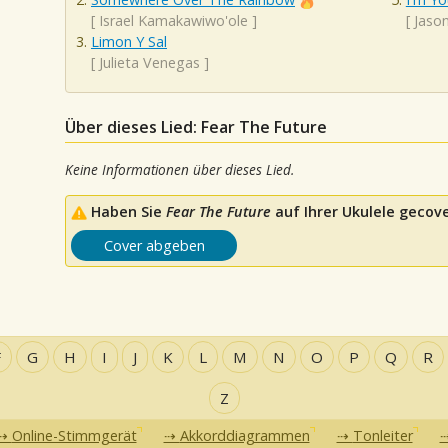
[
Israel Kamakawiwo'ole
]
[
Jaso
Limon Y Sal
[
Julieta Venegas
]
Über dieses Lied: Fear The Future
Keine Informationen über dieses Lied.
Haben Sie
Fear The Future
auf Ihrer Ukulele gecove
Cover abgeben
F
G
H
I
J
K
L
M
N
O
P
Q
R
Z
Online-Stimmgerät
Akkorddiagrammen
Tonleiter