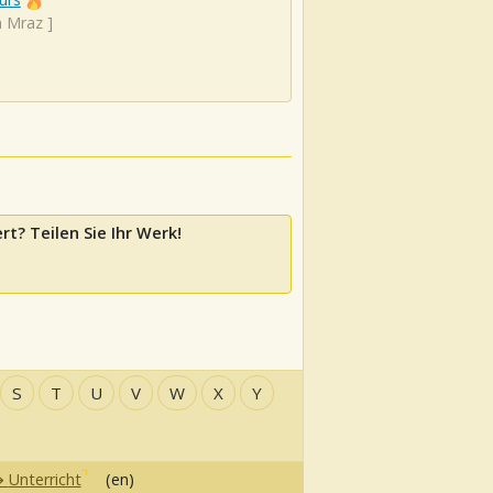
n Mraz
]
rt? Teilen Sie Ihr Werk!
S
T
U
V
W
X
Y
Unterricht
(en)