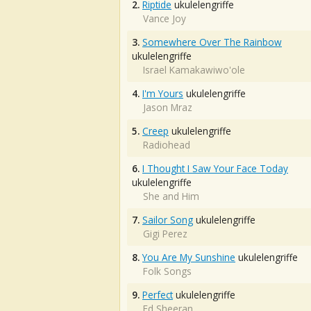
2.
Riptide
ukulelengriffe
Vance Joy
3.
Somewhere Over The Rainbow
ukulelengriffe
Israel Kamakawiwo'ole
4.
I'm Yours
ukulelengriffe
Jason Mraz
5.
Creep
ukulelengriffe
Radiohead
6.
I Thought I Saw Your Face Today
ukulelengriffe
She and Him
7.
Sailor Song
ukulelengriffe
Gigi Perez
8.
You Are My Sunshine
ukulelengriffe
Folk Songs
9.
Perfect
ukulelengriffe
Ed Sheeran