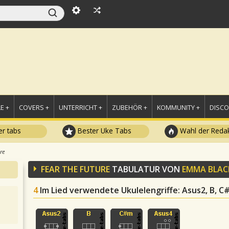
E +
COVERS +
UNTERRICHT +
ZUBEHÖR +
KOMMUNITY +
DISC
r tabs
Bester Uke Tabs
Wahl der Redak
re
FEAR THE FUTURE
TABULATUR VON
EMMA BLAC
4
Im Lied verwendete Ukulelengriffe
: Asus2, B, 