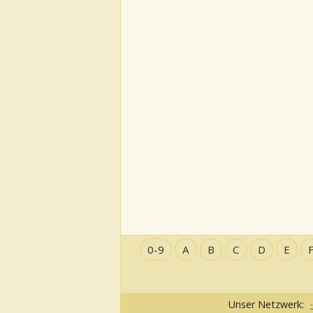
0-9
A
B
C
D
E
Unser Netzwerk: