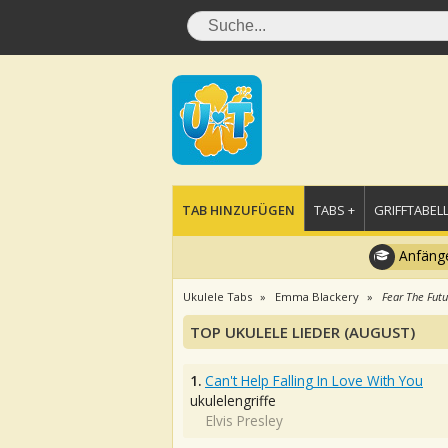
TAB HINZUFÜGEN
TABS +
GRIFFTABELL
Anfänge
Ukulele Tabs
Emma Blackery
Fear The Futu
TOP UKULELE LIEDER (AUGUST)
1.
Can't Help Falling In Love With You
ukulelengriffe
Elvis Presley