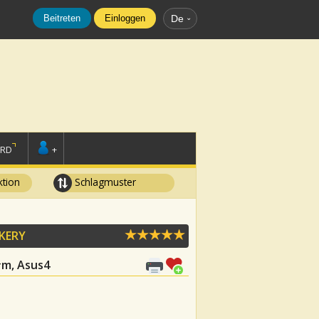
Beitreten
Einloggen
De
ORD
+
tion
Schlagmuster
KERY
C#m, Asus4