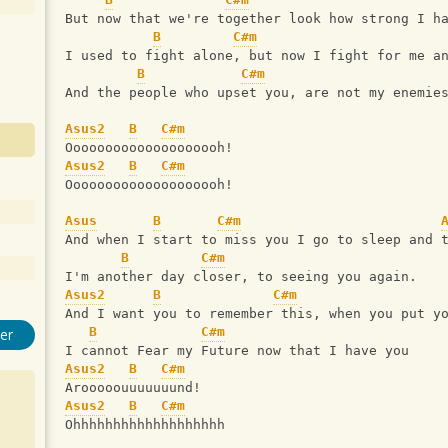
But now that we're together look how strong I h
B
C#m
I used to fight alone, but now I fight for me a
B
C#m
And the people who upset you, are not my enemie
Asus2
B
C#m
Oooooooooooooooooooh!
Asus2
B
C#m
Oooooooooooooooooooh!
Asus
B
C#m
And when I start to miss you I go to sleep and 
B
C#m
I'm another day closer, to seeing you again.
Asus2
B
C#m
And I want you to remember this, when you put y
B
C#m
er
I cannot Fear my Future now that I have you
Asus2
B
C#m
Arooooouuuuuuund!
Asus2
B
C#m
Ohhhhhhhhhhhhhhhhhhh