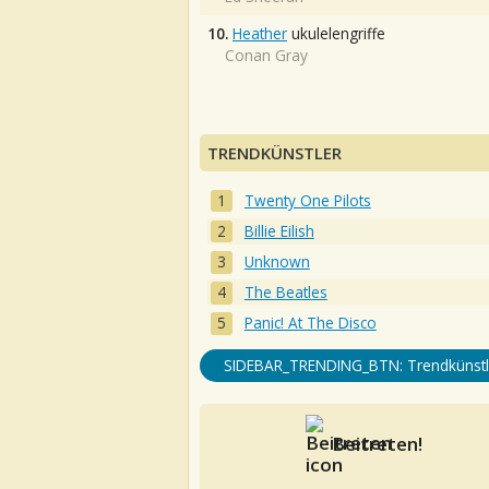
10.
Heather
ukulelengriffe
Conan Gray
TRENDKÜNSTLER
Twenty One Pilots
Billie Eilish
Unknown
The Beatles
Panic! At The Disco
SIDEBAR_TRENDING_BTN: Trendkünstl
Beitreten!