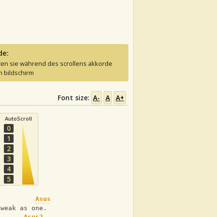
de:
ten sie während des scrollens akkorde
 bildschirm
Font size:
A-
A
A+
AutoScroll
0
1
2
3
4
5
Asus2
 weak as one.
Asus2