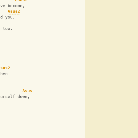
ave become,
Asus2
nd you,
s too.
Asus2
then
Asus2
ourself down,