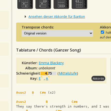
Ansehen dieser Akkorde für Bariton
Transpose chords:
Akkor
hal
auf dem
Tablature / Chords (Ganzer Song)
Künstler:
Emma Blackery
Album:
unbekannt
Schwierigkeit:
4.75
(
Mittelstufe
)
Key:
E
,
A
Akkorde
Asus2
B
C#m
 (x2)
Asus2
B
C#m
They say there's strength in numbers, and I was
B
C#m