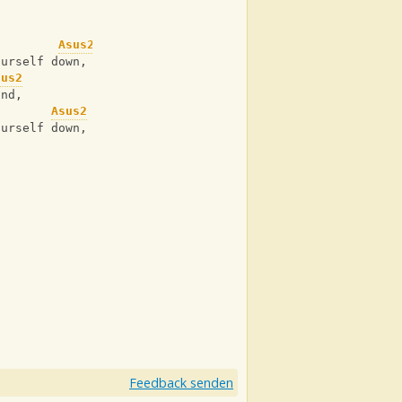
Asus2
ourself down,
sus2
und,
Asus2
ourself down,
Feedback senden