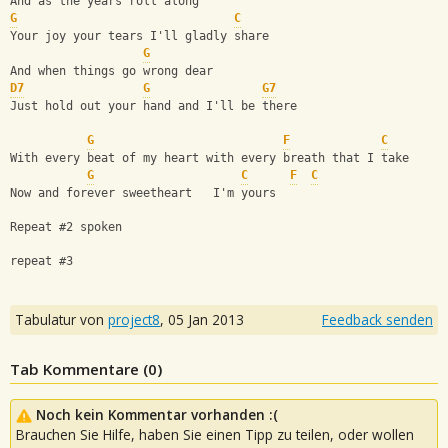
And as the years roll along
G
C
Your joy your tears I'll gladly share
G
And when things go wrong dear
D7
G
G7
Just hold out your hand and I'll be there
G
F
C
With every beat of my heart with every breath that I take
G
C
F
C
Now and forever sweetheart   I'm yours
Repeat #2 spoken 
repeat #3
Tabulatur von
project8
,
05 Jan 2013
Feedback senden
Tab Kommentare (
0
)
Noch kein Kommentar vorhanden :(
Brauchen Sie Hilfe, haben Sie einen Tipp zu teilen, oder wollen