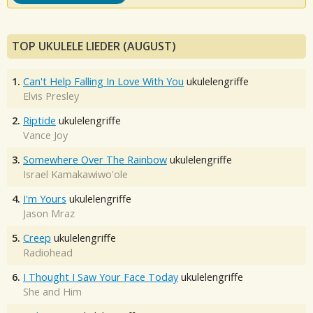
TOP UKULELE LIEDER (AUGUST)
1.
Can't Help Falling In Love With You
ukulelengriffe
Elvis Presley
2.
Riptide
ukulelengriffe
Vance Joy
3.
Somewhere Over The Rainbow
ukulelengriffe
Israel Kamakawiwo'ole
4.
I'm Yours
ukulelengriffe
Jason Mraz
5.
Creep
ukulelengriffe
Radiohead
6.
I Thought I Saw Your Face Today
ukulelengriffe
She and Him