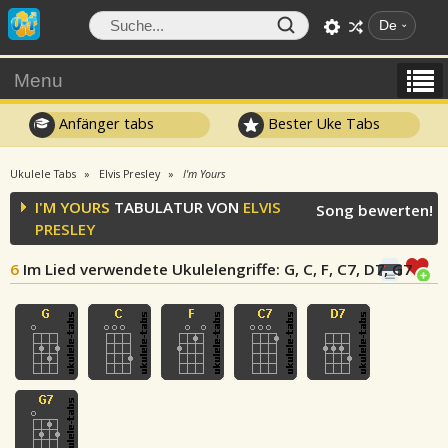
De
Menu
Anfänger tabs
Bester Uke Tabs
Ukulele Tabs
Elvis Presley
I'm Yours
I'M YOURS
TABULATUR VON
ELVIS
Song bewerten!
PRESLEY
6
Im Lied verwendete Ukulelengriffe
: G, C, F, C7, D7, G7