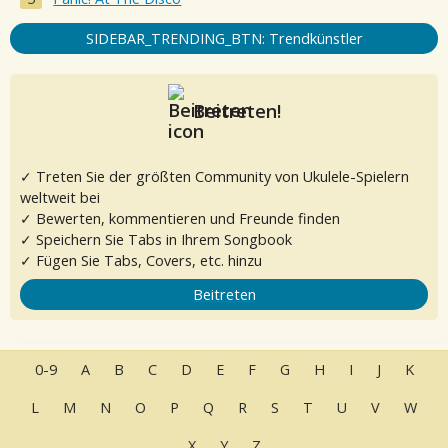
SIDEBAR_TRENDING_BTN: Trendkünstler
Beitreten!
✓ Treten Sie der größten Community von Ukulele-Spielern
weltweit bei
✓ Bewerten, kommentieren und Freunde finden
✓ Speichern Sie Tabs in Ihrem Songbook
✓ Fügen Sie Tabs, Covers, etc. hinzu
Beitreten
0-9
A
B
C
D
E
F
G
H
I
J
K
L
M
N
O
P
Q
R
S
T
U
V
W
X
Y
Z