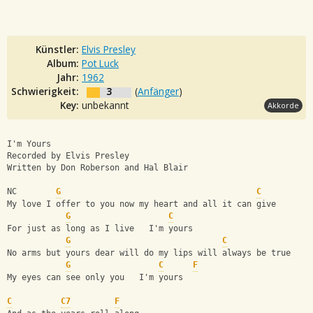
Künstler:
Elvis Presley
Album:
Pot Luck
Jahr:
1962
Schwierigkeit:
3
(
Anfänger
)
Key:
unbekannt
Akkorde
I'm Yours
Recorded by Elvis Presley
Written by Don Roberson and Hal Blair
NC        
G
C
My love I offer to you now my heart and all it can give
G
C
For just as long as I live   I'm yours
G
C
No arms but yours dear will do my lips will always be true
G
C
F
My eyes can see only you   I'm yours
C
C7
F