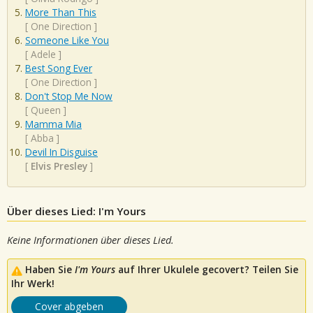
More Than This
[
One Direction
]
Someone Like You
[
Adele
]
Best Song Ever
[
One Direction
]
Don't Stop Me Now
[
Queen
]
Mamma Mia
[
Abba
]
Devil In Disguise
[
Elvis Presley
]
Über dieses Lied: I'm Yours
Keine Informationen über dieses Lied.
Haben Sie
I'm Yours
auf Ihrer Ukulele gecovert? Teilen Sie
Ihr Werk!
Cover abgeben