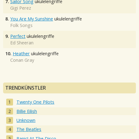
7.
Sailor Song
ukulelengriffe
Gigi Perez
8.
You Are My Sunshine
ukulelengriffe
Folk Songs
9.
Perfect
ukulelengriffe
Ed Sheeran
10.
Heather
ukulelengriffe
Conan Gray
TRENDKÜNSTLER
Twenty One Pilots
Billie Eilish
Unknown
The Beatles
Panic! At The Disco