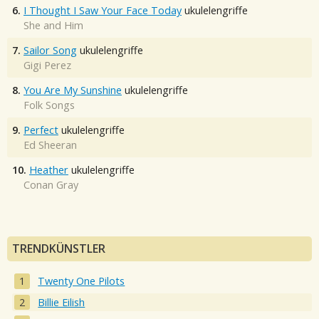
6.
I Thought I Saw Your Face Today
ukulelengriffe
She and Him
7.
Sailor Song
ukulelengriffe
Gigi Perez
8.
You Are My Sunshine
ukulelengriffe
Folk Songs
9.
Perfect
ukulelengriffe
Ed Sheeran
10.
Heather
ukulelengriffe
Conan Gray
TRENDKÜNSTLER
Twenty One Pilots
Billie Eilish