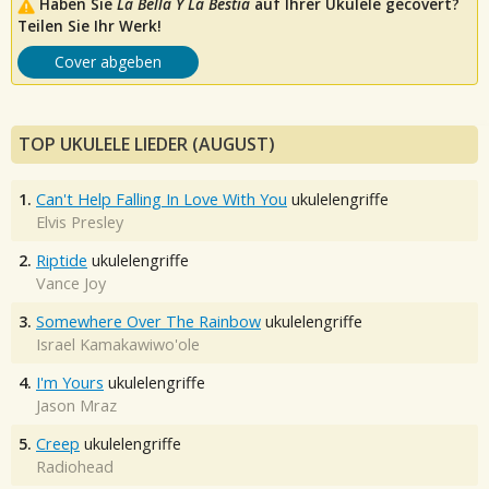
Haben Sie
La Bella Y La Bestia
auf Ihrer Ukulele gecovert?
Teilen Sie Ihr Werk!
Cover abgeben
TOP UKULELE LIEDER (AUGUST)
1.
Can't Help Falling In Love With You
ukulelengriffe
Elvis Presley
2.
Riptide
ukulelengriffe
Vance Joy
3.
Somewhere Over The Rainbow
ukulelengriffe
Israel Kamakawiwo'ole
4.
I'm Yours
ukulelengriffe
Jason Mraz
5.
Creep
ukulelengriffe
Radiohead