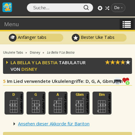
De
Menu
Anfänger tabs
Bester Uke Tabs
Ukulele Tabs
Disney
La Bella Y La Bestia
LA BELLA Y LA BESTIA
TABULATUR
VON
DISNEY
5
Im Lied verwendete Ukulelengriffe
: D, G, A, Gbm, Bm
Ansehen dieser Akkorde für Bariton