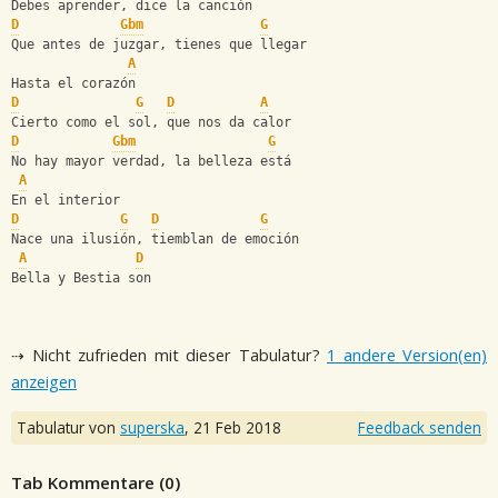
Debes aprender, dice la canción 
D
Gbm
G
Que antes de juzgar, tienes que llegar 
A
Hasta el corazón 
D
G
D
A
Cierto como el sol, que nos da calor 
D
Gbm
G
No hay mayor verdad, la belleza está 
A
En el interior 
D
G
D
G
Nace una ilusión, tiemblan de emoción 
A
D
Bella y Bestia son
⇢ Nicht zufrieden mit dieser Tabulatur?
1 andere Version(en)
anzeigen
Tabulatur von
superska
,
21 Feb 2018
Feedback senden
Tab Kommentare (
0
)