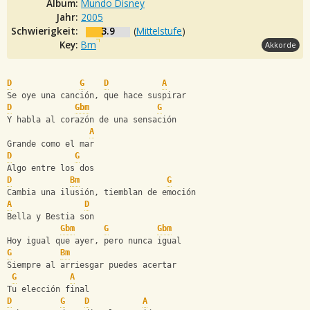
Album:
Mundo Disney
Jahr:
2005
Schwierigkeit:
3.9
(
Mittelstufe
)
Key:
Bm
Akkorde
D
G
D
A
Se oye una canción, que hace suspirar 
D
Gbm
G
Y habla al corazón de una sensación 
A
Grande como el mar 
D
G
Algo entre los dos
D
Bm
G
Cambia una ilusión, tiemblan de emoción 
A
D
Bella y Bestia son 
Gbm
G
Gbm
Hoy igual que ayer, pero nunca igual 
G
Bm
Siempre al arriesgar puedes acertar 
G
A
Tu elección final 
D
G
D
A