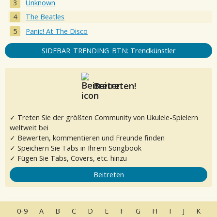
Unknown
The Beatles
Panic! At The Disco
SIDEBAR_TRENDING_BTN: Trendkünstler
Beitreten!
✓ Treten Sie der größten Community von Ukulele-Spielern
weltweit bei
✓ Bewerten, kommentieren und Freunde finden
✓ Speichern Sie Tabs in Ihrem Songbook
✓ Fügen Sie Tabs, Covers, etc. hinzu
Beitreten
0-9
A
B
C
D
E
F
G
H
I
J
K