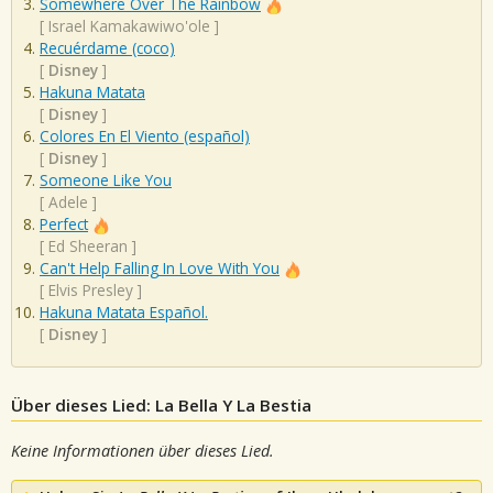
Somewhere Over The Rainbow
[
Israel Kamakawiwo'ole
]
Recuérdame (coco)
[
Disney
]
Hakuna Matata
[
Disney
]
Colores En El Viento (español)
[
Disney
]
Someone Like You
[
Adele
]
Perfect
[
Ed Sheeran
]
Can't Help Falling In Love With You
[
Elvis Presley
]
Hakuna Matata Español.
[
Disney
]
Über dieses Lied: La Bella Y La Bestia
Keine Informationen über dieses Lied.