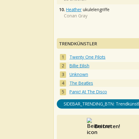
10.
Heather
ukulelengriffe
Conan Gray
TRENDKÜNSTLER
Twenty One Pilots
Billie Eilish
Unknown
The Beatles
Panic! At The Disco
SIDEBAR_TRENDING_BTN: Trendkünstl
Beitreten!