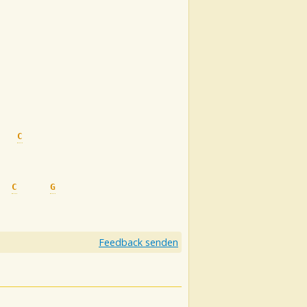
C
C
G
D
C
[End]
Feedback senden