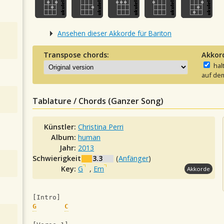
Ansehen dieser Akkorde für Bariton
Transpose chords:
Akkor
hal
auf dem
Tablature / Chords (Ganzer Song)
Künstler:
Christina Perri
Album:
human
Jahr:
2013
Schwierigkeit:
3.3
(
Anfänger
)
Key:
G
,
Em
Akkorde
[Intro]
G
C