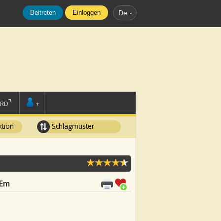
Beitreten
Einloggen
De
ORD
+
tion
Schlagmuster
 Em