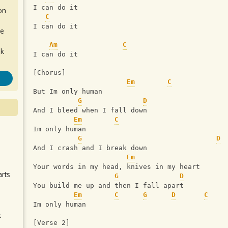
I can do it
on
C
I can do it
de
Am
C
ok
I can do it
[Chorus]
Em
C
But Im only human
G
D
And I bleed when I fall down
Em
C
Im only human
.
G
D
And I crash and I break down
Em
Your words in my head, knives in my heart
arts
G
D
You build me up and then I fall apart
Em
C
G
D
C
Im only human
k
[Verse 2]
m