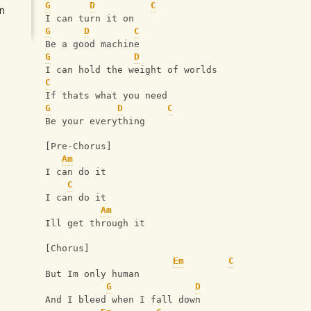
G
D
C
n
I can turn it on
G
D
C
Be a good machine
G
D
I can hold the weight of worlds
C
If thats what you need
G
D
C
Be your everything
[Pre-Chorus]
Am
I can do it
C
I can do it
Am
Ill get through it
[Chorus]
Em
C
But Im only human
G
D
And I bleed when I fall down