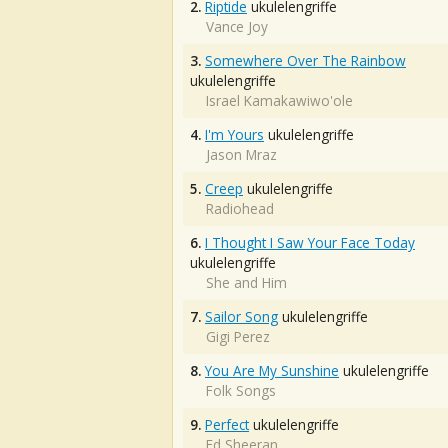
2.
Riptide
ukulelengriffe
Vance Joy
3.
Somewhere Over The Rainbow
ukulelengriffe
Israel Kamakawiwo'ole
4.
I'm Yours
ukulelengriffe
Jason Mraz
5.
Creep
ukulelengriffe
Radiohead
6.
I Thought I Saw Your Face Today
ukulelengriffe
She and Him
7.
Sailor Song
ukulelengriffe
Gigi Perez
8.
You Are My Sunshine
ukulelengriffe
Folk Songs
9.
Perfect
ukulelengriffe
Ed Sheeran