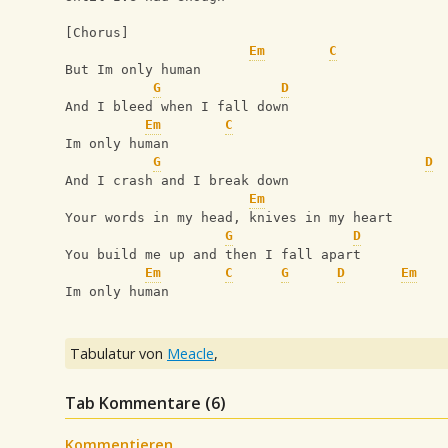
[Chorus]
Em
C
But Im only human
G
D
And I bleed when I fall down
Em
C
Im only human
G
D
And I crash and I break down
Em
Your words in my head, knives in my heart
G
D
You build me up and then I fall apart
Em
C
G
D
Em
Im only human
Tabulatur von
Meacle
,
Tab Kommentare (
6
)
Kommentieren