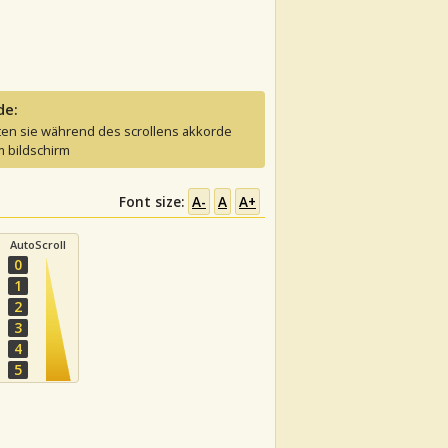
de:
ten sie während des scrollens akkorde
 bildschirm
Font size:
A-
A
A+
AutoScroll
0
1
2
3
4
5