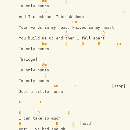
Em
C
Im only human
G
D
And I crash and I break down
Em
Your words in my head, knives in my heart
G
D
You build me up and then I fall apart
Em
C
G
D
Em
Im only human
[Bridge]
Am
Im only human
C
Im only human
Am
C
               [stop]
Just a little human
G
C
G
D
C
I can take so much
G
D
C
  [hold]
Until Ive had enough