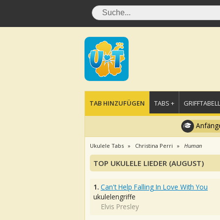
TAB HINZUFÜGEN
TABS +
GRIFFTABELL
Anfänge
Ukulele Tabs
Christina Perri
Human
TOP UKULELE LIEDER (AUGUST)
1.
Can't Help Falling In Love With You
ukulelengriffe
Elvis Presley