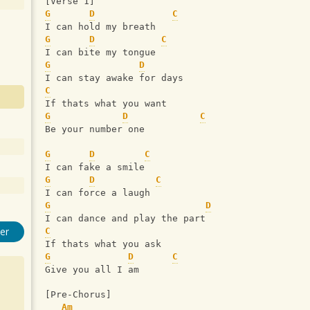
[Verse 1]
G
D
C
I can hold my breath
G
D
C
I can bite my tongue
G
D
I can stay awake for days
C
If thats what you want
G
D
C
Be your number one
G
D
C
I can fake a smile
G
D
C
I can force a laugh
G
D
I can dance and play the part
er
C
If thats what you ask
G
D
C
Give you all I am
[Pre-Chorus]
Am