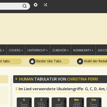
E +
COVERS +
UNTERRICHT +
ZUBEHÖR +
KOMMUNITY +
DISC
r tabs
Bester Uke Tabs
Wahl der Redak
HUMAN
TABULATUR VON
CHRISTINA PERRI
5
Im Lied verwendete Ukulelengriffe
: G, C, D, Am,