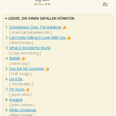
28 Dec 2018
LIEDER, DIE IHNEN GEFALLEN KÖNNTEN
Somewhere Over The Rainbow
[
Israel Kamakawiwo'ole
]
Can't Help Falling In Love With You
[
Elvis Presley
]
What A Wonderful World
[
Louis Armstrong
]
Riptide
[
Vance Joy
]
You Are My Sunshine
[
Folk Songs
]
Let It Be
[
The Beatles
]
I'm Yours
[
Jason Mraz
]
Imagine
[
John Lennon
]
White Christmas
[
Bing Crosby
]