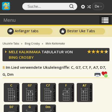
De
Menu
Anfänger tabs
Bester Uke Tabs
Ukulele Tabs
Bing Crosby
Mele Kalikimaka
MELE KALIKIMAKA
TABULATUR VON
BING CROSBY
8
Im Lied verwendete Ukulelengriffe
: C, G7, C7, F, A7, D7,
G, Dm