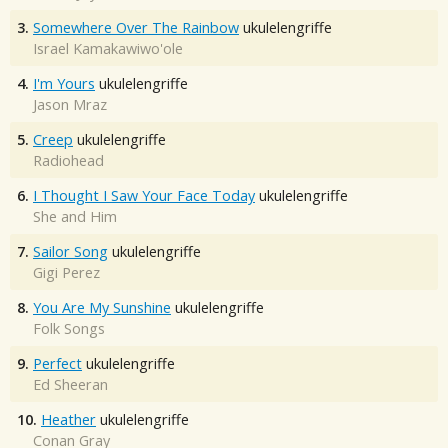
3.
Somewhere Over The Rainbow
ukulelengriffe
Israel Kamakawiwo'ole
4.
I'm Yours
ukulelengriffe
Jason Mraz
5.
Creep
ukulelengriffe
Radiohead
6.
I Thought I Saw Your Face Today
ukulelengriffe
She and Him
7.
Sailor Song
ukulelengriffe
Gigi Perez
8.
You Are My Sunshine
ukulelengriffe
Folk Songs
9.
Perfect
ukulelengriffe
Ed Sheeran
10.
Heather
ukulelengriffe
Conan Gray