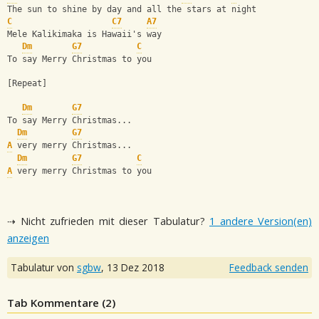
The sun to shine by day and all the stars at night
C
C7
A7
Mele Kalikimaka is Hawaii's way
Dm
G7
C
To say Merry Christmas to you
[Repeat]
Dm
G7
To say Merry Christmas... 
Dm
G7
A
 very merry Christmas...
Dm
G7
C
A
 very merry Christmas to you
⇢ Nicht zufrieden mit dieser Tabulatur?
1 andere Version(en)
anzeigen
Tabulatur von
sgbw
,
13 Dez 2018
Feedback senden
Tab Kommentare (
2
)