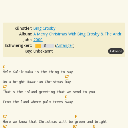
Künstler:
Bing Crosby
Album:
A Merry Christmas With Bing Crosby & The Andrews Sisters
Jahr:
2000
Schwierigkeit:
3
(
Anfänger
)
Key:
unbekannt
Akkorde
C
Mele Kalikimaka is the thing to say
G7
On a bright Hawaiian Christmas Day
G7
That's the island greeting that we send to you
C
From the land where palm trees sway
C7
F
Here we know that Christmas will be green and bright
A7
D7
G