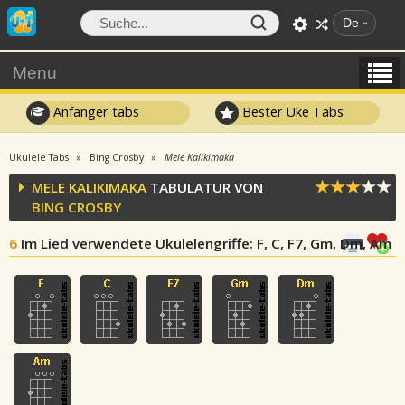
De
Menu
Anfänger tabs
Bester Uke Tabs
Ukulele Tabs
Bing Crosby
Mele Kalikimaka
MELE KALIKIMAKA
TABULATUR VON
BING CROSBY
6
Im Lied verwendete Ukulelengriffe
: F, C, F7, Gm, Dm, Am