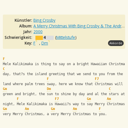
Künstler:
Bing Crosby
Album:
A Merry Christmas With Bing Crosby & The Andrews Sisters
Jahr:
2000
Schwierigkeit:
4
(
Mittelstufe
)
Key:
F
,
Dm
Akkorde
F
Mele Kalikimaka is thing to say on a bright Hawaiian Christmas
C
day, that?s the island greeting that we send to you from the 
F
F7
land where palm trees sway, here we know that Christmas will b
Gm
Dm
C
green and bright, the sun to shine by day and al the stars at 
F
F7
Gm
Am
night, Mele Kalikimaka is Hawaii?s way to say Merry Christmas 
Gm
Am
Gm
Am
F
very Merry Christmas, a very Merry Christmas to you.