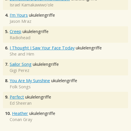
Israel Kamakawiwo'ole
4.
I'm Yours
ukulelengriffe
Jason Mraz
5.
Creep
ukulelengriffe
Radiohead
6.
I Thought I Saw Your Face Today
ukulelengriffe
She and Him
7.
Sailor Song
ukulelengriffe
Gigi Perez
8.
You Are My Sunshine
ukulelengriffe
Folk Songs
9.
Perfect
ukulelengriffe
Ed Sheeran
10.
Heather
ukulelengriffe
Conan Gray