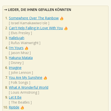
LIEDER, DIE IHNEN GEFALLEN KÖNNTEN
Somewhere Over The Rainbow
[
Israel Kamakawiwo'ole
]
Can't Help Falling In Love With You
[
Elvis Presley
]
Hallelujah
[
Rufus Wainwright
]
I'm Yours
[
Jason Mraz
]
Hakuna Matata
[
Disney
]
Imagine
[
John Lennon
]
You Are My Sunshine
[
Folk Songs
]
What A Wonderful World
[
Louis Armstrong
]
Let It Be
[
The Beatles
]
Riptide