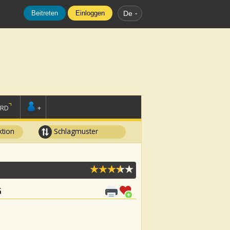
Beitreten
Einloggen
De
ORD
+
tion
Schlagmuster
G