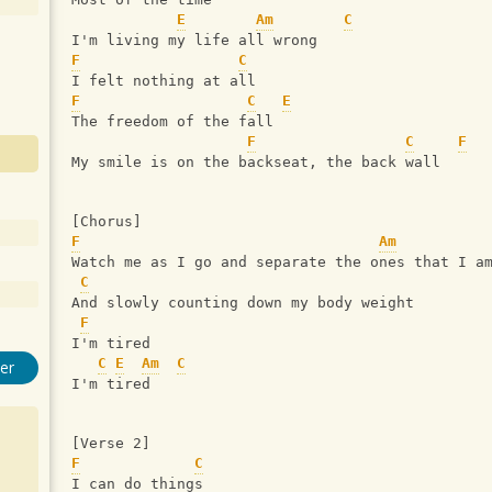
E
Am
C
I'm living my life all wrong
F
C
I felt nothing at all
F
C
E
The freedom of the fall
F
C
F
My smile is on the backseat, the back wall
[Chorus]
F
Am
Watch me as I go and separate the ones that I a
C
And slowly counting down my body weight
F
I'm tired
C
E
Am
C
er
I'm tired
[Verse 2]
F
C
I can do things