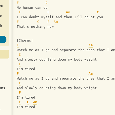
F
C
on
No human can do
F
E
Am
C
de
I can doubt myself and then I'll doubt you
F
C
E
Am
ok
That's nothing new
[Chorus]
F
Am
Watch me as I go and separate the ones that I a
C
And slowly counting down my body weight
F
I'm tired
.
F
Am
Watch me as I go and separate the ones that I a
C
arts
And slowly counting down my body weight
F
I'm tired
C
E
Am
I'm tired
k
m