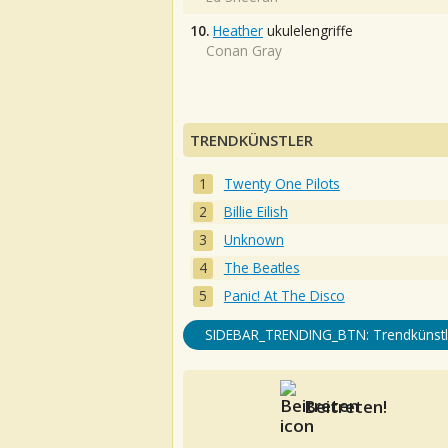
10.
Heather
ukulelengriffe
Conan Gray
TRENDKÜNSTLER
Twenty One Pilots
Billie Eilish
Unknown
The Beatles
Panic! At The Disco
SIDEBAR_TRENDING_BTN: Trendkünstl
Beitreten!