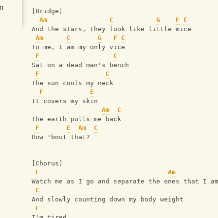
n
[Bridge]
Am
C
G
F
C
And the stars, they look like little mice
Am
C
G
F
C
To me, I am my only vice
F
C
Sat on a dead man's bench
F
C
The sun cools my neck
F
E
It covers my skin
Am
C
The earth pulls me back
F
E
Am
C
How 'bout that?
[Chorus]
F
Am
Watch me as I go and separate the ones that I a
C
And slowly counting down my body weight
F
I'm tired