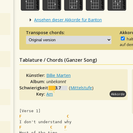
Ansehen dieser Akkorde für Bariton
Transpose chords:
Akkor
hal
auf dem
Tablature / Chords (Ganzer Song)
Künstler:
Billie Marten
Album:
unbekannt
Schwierigkeit:
3.7
(
Mittelstufe
)
Key:
Am
Akkorde
[Verse 1]
F
C
I don't understand why
F
C
F
Most of the time