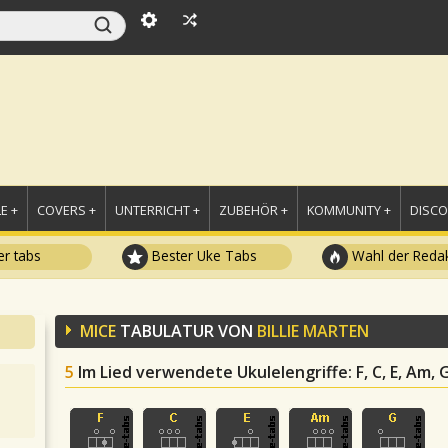
E +
COVERS +
UNTERRICHT +
ZUBEHÖR +
KOMMUNITY +
DISC
r tabs
Bester Uke Tabs
Wahl der Redak
MICE
TABULATUR VON
BILLIE MARTEN
5
Im Lied verwendete Ukulelengriffe
: F, C, E, Am, 