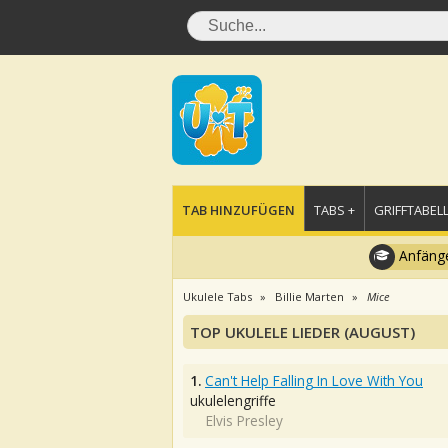
TAB HINZUFÜGEN
TABS +
GRIFFTABELL
Anfänge
Ukulele Tabs
Billie Marten
Mice
TOP UKULELE LIEDER (AUGUST)
1.
Can't Help Falling In Love With You
ukulelengriffe
Elvis Presley