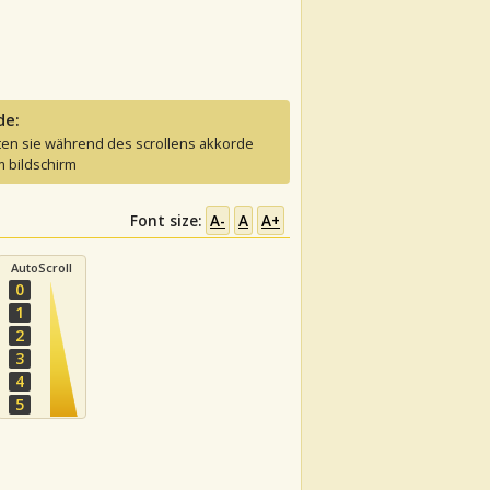
de:
ten sie während des scrollens akkorde
 bildschirm
Font size:
A-
A
A+
AutoScroll
0
1
2
3
4
5