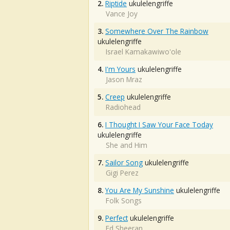
2.
Riptide
ukulelengriffe
Vance Joy
3.
Somewhere Over The Rainbow
ukulelengriffe
Israel Kamakawiwo'ole
4.
I'm Yours
ukulelengriffe
Jason Mraz
5.
Creep
ukulelengriffe
Radiohead
6.
I Thought I Saw Your Face Today
ukulelengriffe
She and Him
7.
Sailor Song
ukulelengriffe
Gigi Perez
8.
You Are My Sunshine
ukulelengriffe
Folk Songs
9.
Perfect
ukulelengriffe
Ed Sheeran