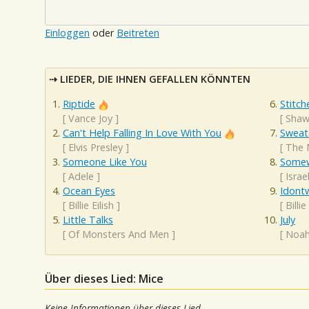
Einloggen
oder
Beitreten
LIEDER, DIE IHNEN GEFALLEN KÖNNTEN
Riptide
Stitch
[
Vance Joy
]
[
Shaw
Can't Help Falling In Love With You
Sweat
[
Elvis Presley
]
[
The 
Someone Like You
Somew
[
Adele
]
[
Isra
Ocean Eyes
Idont
[
Billie Eilish
]
[
Billie
Little Talks
July
[
Of Monsters And Men
]
[
Noah
Über dieses Lied: Mice
Keine Informationen über dieses Lied.