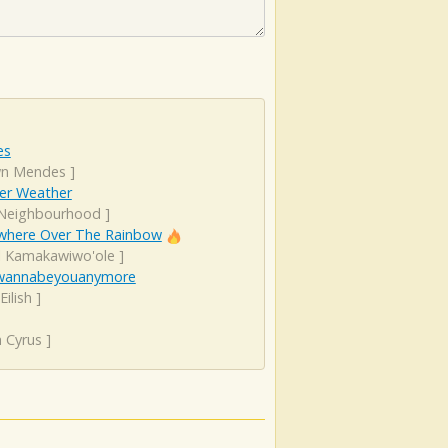
es
n Mendes
]
er Weather
Neighbourhood
]
here Over The Rainbow
el Kamakawiwo'ole
]
wannabeyouanymore
 Eilish
]
 Cyrus
]