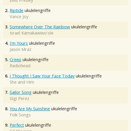
Elvis Presley
2.
Riptide
ukulelengriffe
Vance Joy
3.
Somewhere Over The Rainbow
ukulelengriffe
Israel Kamakawiwo'ole
4.
I'm Yours
ukulelengriffe
Jason Mraz
5.
Creep
ukulelengriffe
Radiohead
6.
I Thought I Saw Your Face Today
ukulelengriffe
She and Him
7.
Sailor Song
ukulelengriffe
Gigi Perez
8.
You Are My Sunshine
ukulelengriffe
Folk Songs
9.
Perfect
ukulelengriffe