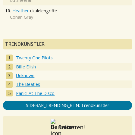
Ed Sheeran
10.
Heather
ukulelengriffe
Conan Gray
TRENDKÜNSTLER
Twenty One Pilots
Billie Eilish
Unknown
The Beatles
Panic! At The Disco
SIDEBAR_TRENDING_BTN: Trendkünstler
Beitreten!