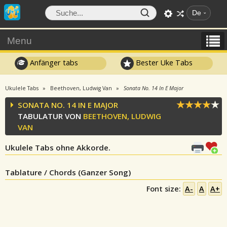
De
Menu
Anfänger tabs
Bester Uke Tabs
Ukulele Tabs
Beethoven, Ludwig Van
Sonata No. 14 In E Major
SONATA NO. 14 IN E MAJOR
TABULATUR VON
BEETHOVEN, LUDWIG
VAN
Ukulele Tabs ohne Akkorde.
Tablature / Chords (Ganzer Song)
Font size:
A-
A
A+