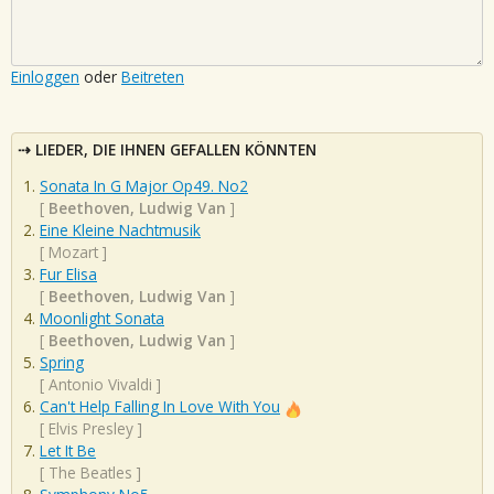
Einloggen
oder
Beitreten
LIEDER, DIE IHNEN GEFALLEN KÖNNTEN
Sonata In G Major Op49. No2
[
Beethoven, Ludwig Van
]
Eine Kleine Nachtmusik
[
Mozart
]
Fur Elisa
[
Beethoven, Ludwig Van
]
Moonlight Sonata
[
Beethoven, Ludwig Van
]
Spring
[
Antonio Vivaldi
]
Can't Help Falling In Love With You
[
Elvis Presley
]
Let It Be
[
The Beatles
]