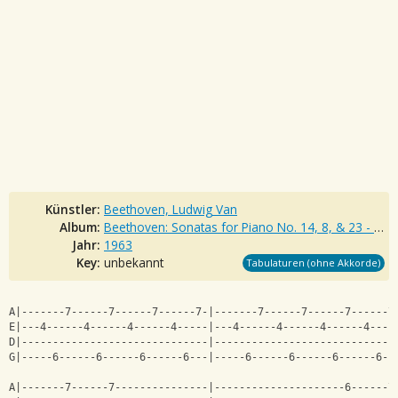
Künstler:
Beethoven, Ludwig Van
Album:
Beethoven: Sonatas for Piano No. 14, 8, & 23 - Expanded Edition
Jahr:
1963
Key:
unbekannt
Tabulaturen (ohne Akkorde)
A|-------7------7------7------7-|-------7------7------7------7
E|---4------4------4------4-----|---4------4------4------4----
D|------------------------------|-----------------------------
G|-----6------6------6------6---|-----6------6------6------6--
A|-------7------7---------------|---------------------6------7