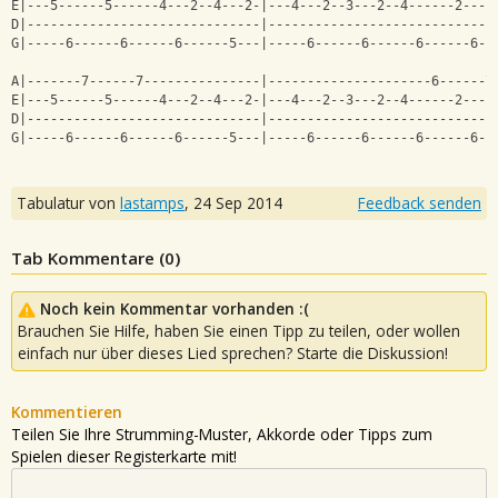
E|---5------5------4---2--4---2-|---4---2--3---2--4------2----
D|------------------------------|-----------------------------
G|-----6------6------6------5---|-----6------6------6------6--
A|-------7------7---------------|---------------------6------7
E|---5------5------4---2--4---2-|---4---2--3---2--4------2----
D|------------------------------|-----------------------------
G|-----6------6------6------5---|-----6------6------6------6--
Tabulatur von
lastamps
,
24 Sep 2014
Feedback senden
Tab Kommentare (
0
)
Noch kein Kommentar vorhanden :(
Brauchen Sie Hilfe, haben Sie einen Tipp zu teilen, oder wollen
einfach nur über dieses Lied sprechen? Starte die Diskussion!
Kommentieren
Teilen Sie Ihre Strumming-Muster, Akkorde oder Tipps zum
Spielen dieser Registerkarte mit!