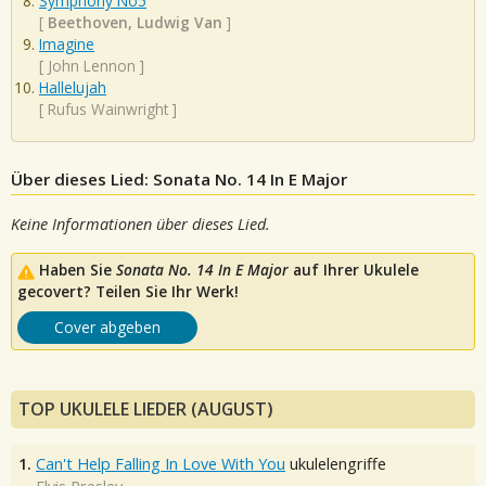
Symphony No5
[
Beethoven, Ludwig Van
]
Imagine
[
John Lennon
]
Hallelujah
[
Rufus Wainwright
]
Über dieses Lied: Sonata No. 14 In E Major
Keine Informationen über dieses Lied.
Haben Sie
Sonata No. 14 In E Major
auf Ihrer Ukulele
gecovert? Teilen Sie Ihr Werk!
Cover abgeben
TOP UKULELE LIEDER (AUGUST)
1.
Can't Help Falling In Love With You
ukulelengriffe