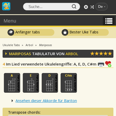
De
Menu
Anfänger tabs
Bester Uke Tabs
Ukulele Tabs
Arbol
Mariposas
MARIPOSAS
TABULATUR VON
ARBOL
4
Im Lied verwendete Ukulelengriffe
: A, E, D, C#m
Ansehen dieser Akkorde für Bariton
Transpose chords: