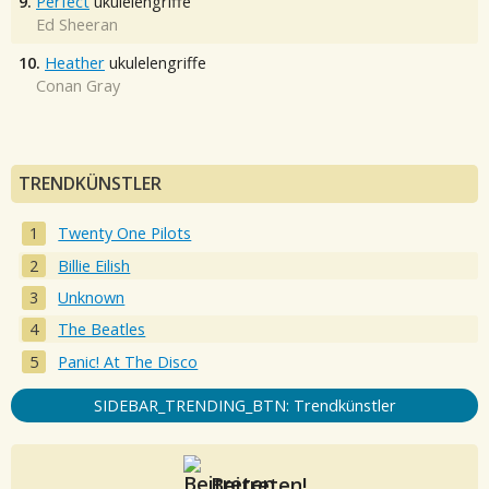
9.
Perfect
ukulelengriffe
Ed Sheeran
10.
Heather
ukulelengriffe
Conan Gray
TRENDKÜNSTLER
Twenty One Pilots
Billie Eilish
Unknown
The Beatles
Panic! At The Disco
SIDEBAR_TRENDING_BTN: Trendkünstler
Beitreten!