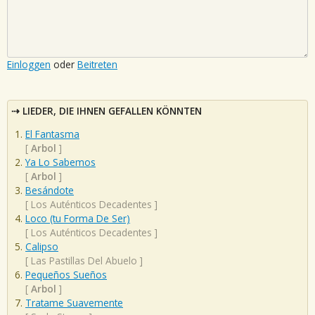
Einloggen
oder
Beitreten
LIEDER, DIE IHNEN GEFALLEN KÖNNTEN
El Fantasma
[
Arbol
]
Ya Lo Sabemos
[
Arbol
]
Besándote
[
Los Auténticos Decadentes
]
Loco (tu Forma De Ser)
[
Los Auténticos Decadentes
]
Calipso
[
Las Pastillas Del Abuelo
]
Pequeños Sueños
[
Arbol
]
Tratame Suavemente