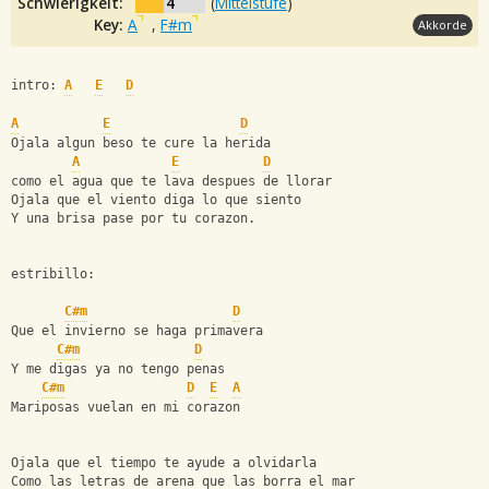
Schwierigkeit:
4
(
Mittelstufe
)
Key:
A
,
F#m
Akkorde
intro: 
A
E
D
A
E
D
Ojala algun beso te cure la herida
A
E
D
como el agua que te lava despues de llorar
Ojala que el viento diga lo que siento
Y una brisa pase por tu corazon.
estribillo:
C#m
D
Que el invierno se haga primavera
C#m
D
Y me digas ya no tengo penas
C#m
D
E
A
Mariposas vuelan en mi corazon
Ojala que el tiempo te ayude a olvidarla
Como las letras de arena que las borra el mar