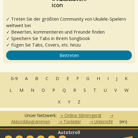
✓ Treten Sie der größten Community von Ukulele-Spielern
weltweit bei
✓ Bewerten, kommentieren und Freunde finden
✓ Speichern Sie Tabs in Ihrem Songbook
✓ Fügen Sie Tabs, Covers, etc. hinzu
Beitreten
0-9
A
B
C
D
E
F
G
H
I
J
K
L
M
N
O
P
Q
R
S
T
U
V
W
X
Y
Z
Unser Netzwerk:
Online-Stimmgerät
Akkorddiagrammen
Tonleiter
Unterricht
(en)
AutoScroll
•
•
•
•
FAQ
Kontakt
Nutzungsbedingungen
Datenschutzerklärung