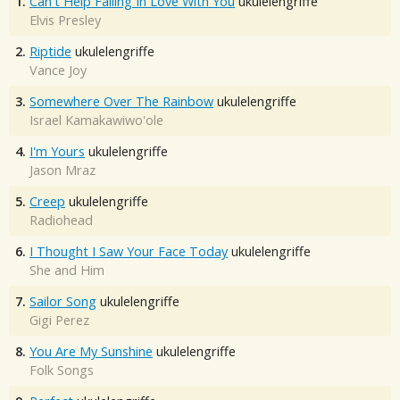
1.
Can't Help Falling In Love With You
ukulelengriffe
Elvis Presley
2.
Riptide
ukulelengriffe
Vance Joy
3.
Somewhere Over The Rainbow
ukulelengriffe
Israel Kamakawiwo'ole
4.
I'm Yours
ukulelengriffe
Jason Mraz
5.
Creep
ukulelengriffe
Radiohead
6.
I Thought I Saw Your Face Today
ukulelengriffe
She and Him
7.
Sailor Song
ukulelengriffe
Gigi Perez
8.
You Are My Sunshine
ukulelengriffe
Folk Songs