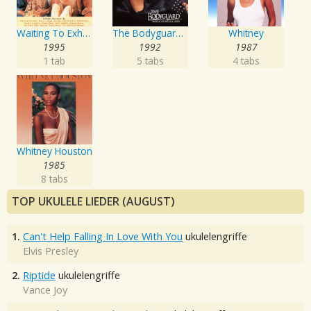
Waiting To Exhale
The Bodyguard - Original Soundtrack Album
Whitney
1995
1992
1987
1 tab
5 tabs
4 tabs
Whitney Houston
1985
8 tabs
TOP UKULELE LIEDER (AUGUST)
1.
Can't Help Falling In Love With You
ukulelengriffe
Elvis Presley
2.
Riptide
ukulelengriffe
Vance Joy