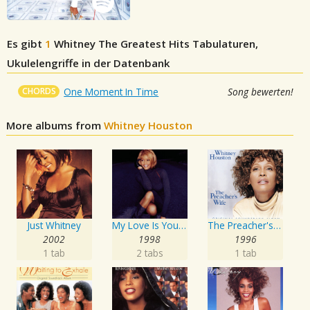
Es gibt
1
Whitney The Greatest Hits
Tabulaturen,
Ukulelengriffe in der Datenbank
CHORDS
One Moment In Time
Song bewerten!
More albums from
Whitney Houston
Just Whitney
My Love Is Your Love
The Preacher's Wife
2002
1998
1996
1 tab
2 tabs
1 tab