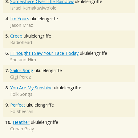
3.
Somewhere Over The Rainbow
ukulelengriffe
Israel Kamakawiwo'ole
4.
I'm Yours
ukulelengriffe
Jason Mraz
5.
Creep
ukulelengriffe
Radiohead
6.
I Thought I Saw Your Face Today
ukulelengriffe
She and Him
7.
Sailor Song
ukulelengriffe
Gigi Perez
8.
You Are My Sunshine
ukulelengriffe
Folk Songs
9.
Perfect
ukulelengriffe
Ed Sheeran
10.
Heather
ukulelengriffe
Conan Gray