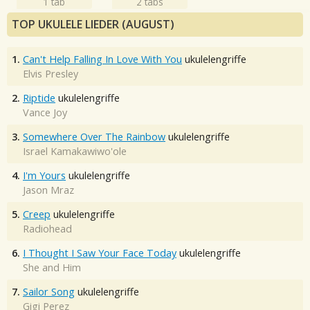
1 tab
2 tabs
TOP UKULELE LIEDER (AUGUST)
1.
Can't Help Falling In Love With You
ukulelengriffe
Elvis Presley
2.
Riptide
ukulelengriffe
Vance Joy
3.
Somewhere Over The Rainbow
ukulelengriffe
Israel Kamakawiwo'ole
4.
I'm Yours
ukulelengriffe
Jason Mraz
5.
Creep
ukulelengriffe
Radiohead
6.
I Thought I Saw Your Face Today
ukulelengriffe
She and Him
7.
Sailor Song
ukulelengriffe
Gigi Perez