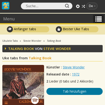
De
Menu
Anfänger tabs
Bester Uke Tabs
Ukulele Tabs
Stevie Wonder
Talking Book
TALKING BOOK
VON
STEVIE WONDER
Uke tabs from
Talking Book
Künstler :
Stevie Wonder
Released date :
1972
2
Lieder (0 tabs und 2 Akkorde)
Tab hinzufügen