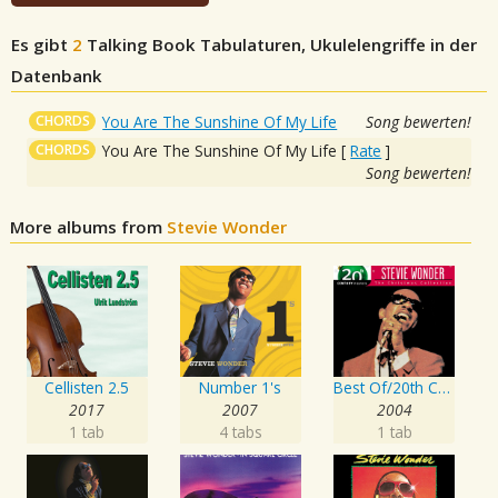
Es gibt
2
Talking Book
Tabulaturen, Ukulelengriffe in der
Datenbank
CHORDS
You Are The Sunshine Of My Life
Song bewerten!
CHORDS
You Are The Sunshine Of My Life
[
Rate
]
Song bewerten!
More albums from
Stevie Wonder
Cellisten 2.5
Number 1's
Best Of/20th Century - Christmas
2017
2007
2004
1 tab
4 tabs
1 tab