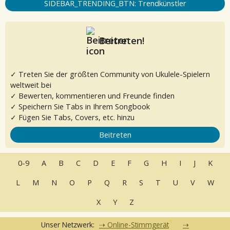
SIDEBAR_TRENDING_BTN: Trendkünstler
Beitreten!
✓ Treten Sie der größten Community von Ukulele-Spielern
weltweit bei
✓ Bewerten, kommentieren und Freunde finden
✓ Speichern Sie Tabs in Ihrem Songbook
✓ Fügen Sie Tabs, Covers, etc. hinzu
Beitreten
0-9
A
B
C
D
E
F
G
H
I
J
K
L
M
N
O
P
Q
R
S
T
U
V
W
X
Y
Z
Unser Netzwerk:
Online-Stimmgerät