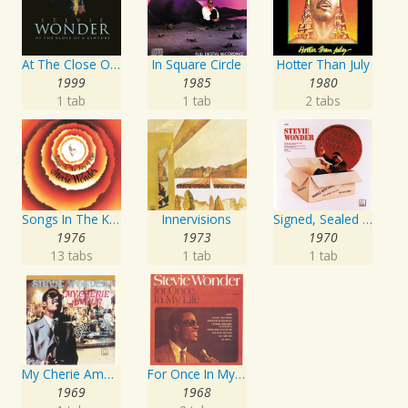
At The Close Of A Century
In Square Circle
Hotter Than July
1999
1985
1980
1 tab
1 tab
2 tabs
Songs In The Key Of Life
Innervisions
Signed, Sealed And Delivered
1976
1973
1970
13 tabs
1 tab
1 tab
My Cherie Amour
For Once In My Life
1969
1968