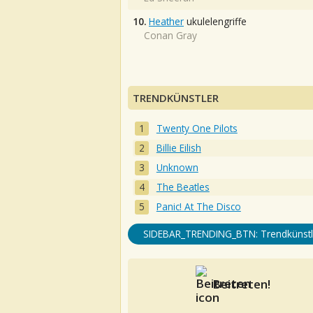
10.
Heather
ukulelengriffe
Conan Gray
TRENDKÜNSTLER
Twenty One Pilots
Billie Eilish
Unknown
The Beatles
Panic! At The Disco
SIDEBAR_TRENDING_BTN: Trendkünstl
Beitreten!