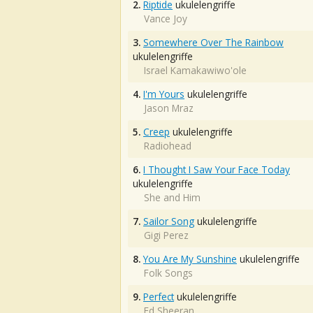
2.
Riptide
ukulelengriffe
Vance Joy
3.
Somewhere Over The Rainbow
ukulelengriffe
Israel Kamakawiwo'ole
4.
I'm Yours
ukulelengriffe
Jason Mraz
5.
Creep
ukulelengriffe
Radiohead
6.
I Thought I Saw Your Face Today
ukulelengriffe
She and Him
7.
Sailor Song
ukulelengriffe
Gigi Perez
8.
You Are My Sunshine
ukulelengriffe
Folk Songs
9.
Perfect
ukulelengriffe
Ed Sheeran