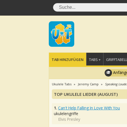
TAB HINZUFÜGEN
TABS +
GRIFFTABELL
Anfänge
Ukulele Tabs
Jeremy Camp
Speaking Loude
TOP UKULELE LIEDER (AUGUST)
1.
Can't Help Falling In Love With You
ukulelengriffe
Elvis Presley