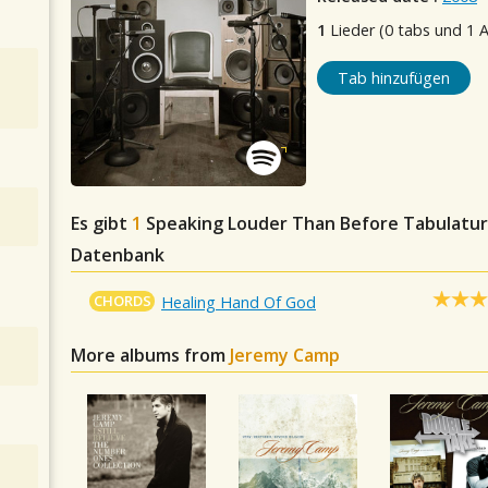
1
Lieder (0 tabs und 1 
Tab hinzufügen
Es gibt
1
Speaking Louder Than Before
Tabulature
Datenbank
CHORDS
Healing Hand Of God
More albums from
Jeremy Camp