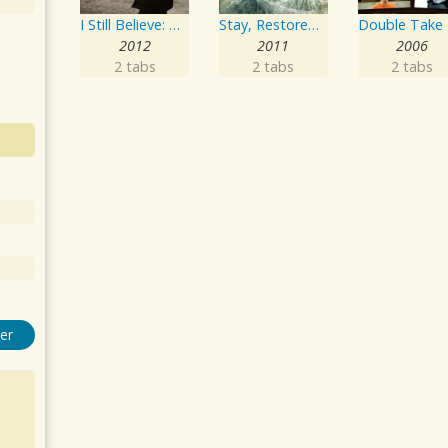
I Still Believe: The Number Ones Collection
Stay, Restored, Beyond Measure
2012
2011
2006
2 tabs
2 tabs
2 tabs
er