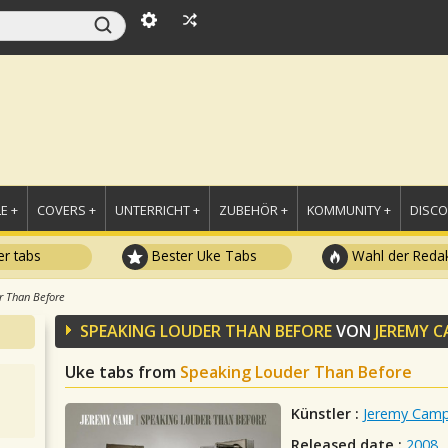
E +
COVERS +
UNTERRICHT +
ZUBEHÖR +
KOMMUNITY +
DISC
r tabs
Bester Uke Tabs
Wahl der Redak
r Than Before
SPEAKING LOUDER THAN BEFORE
VON
JEREMY 
Uke tabs from
Speaking Louder Than Before
Künstler :
Jeremy Cam
Released date :
2008