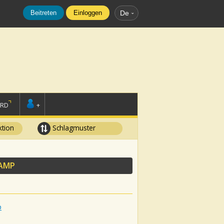
Beitreten
Einloggen
De
ORD
+
tion
Schlagmuster
CAMP
p