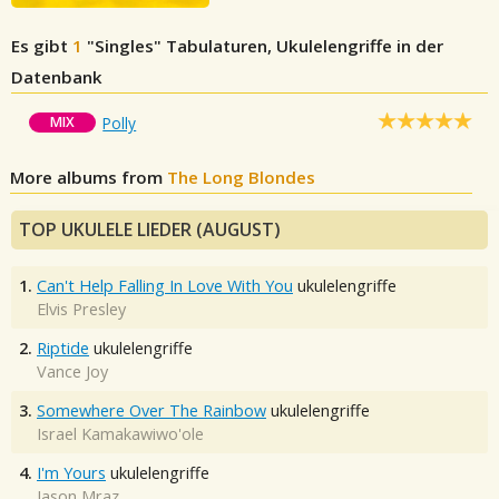
Es gibt
1
"Singles"
Tabulaturen, Ukulelengriffe in der
Datenbank
MIX
Polly
More albums from
The Long Blondes
TOP UKULELE LIEDER (AUGUST)
1.
Can't Help Falling In Love With You
ukulelengriffe
Elvis Presley
2.
Riptide
ukulelengriffe
Vance Joy
3.
Somewhere Over The Rainbow
ukulelengriffe
Israel Kamakawiwo'ole
4.
I'm Yours
ukulelengriffe
Jason Mraz