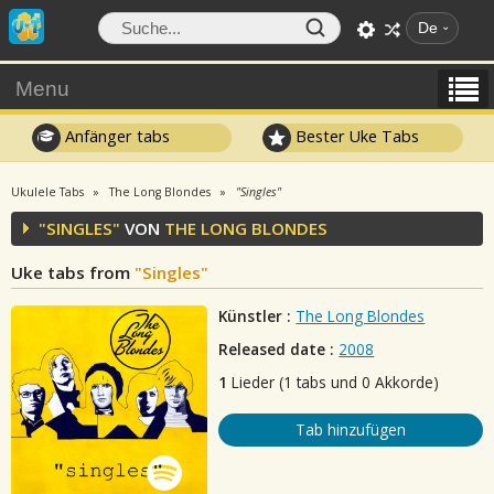
De
Menu
Anfänger tabs
Bester Uke Tabs
Ukulele Tabs
The Long Blondes
"Singles"
"SINGLES"
VON
THE LONG BLONDES
Uke tabs from
"Singles"
Künstler :
The Long Blondes
Released date :
2008
1
Lieder (1 tabs und 0 Akkorde)
Tab hinzufügen