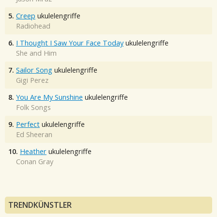
5.
Creep
ukulelengriffe
Radiohead
6.
I Thought I Saw Your Face Today
ukulelengriffe
She and Him
7.
Sailor Song
ukulelengriffe
Gigi Perez
8.
You Are My Sunshine
ukulelengriffe
Folk Songs
9.
Perfect
ukulelengriffe
Ed Sheeran
10.
Heather
ukulelengriffe
Conan Gray
TRENDKÜNSTLER