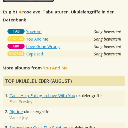
Es gibt
4
rose ave.
Tabulaturen, Ukulelengriffe in der
Datenbank
TAB
You+me
Song bewerten!
CHORDS
You And Me
Song bewerten!
MIX
Love Gone Wrong
Song bewerten!
CHORDS
Capsized
Song bewerten!
More albums from
You And Me
TOP UKULELE LIEDER (AUGUST)
1.
Can't Help Falling In Love With You
ukulelengriffe
Elvis Presley
2.
Riptide
ukulelengriffe
Vance Joy
3.
Somewhere Over The Rainbow
ukulelengriffe