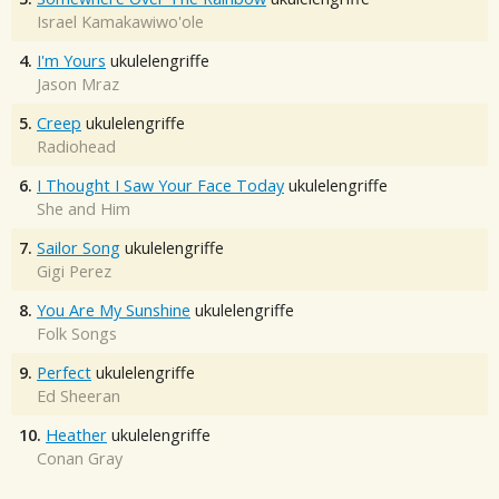
Israel Kamakawiwo'ole
4.
I'm Yours
ukulelengriffe
Jason Mraz
5.
Creep
ukulelengriffe
Radiohead
6.
I Thought I Saw Your Face Today
ukulelengriffe
She and Him
7.
Sailor Song
ukulelengriffe
Gigi Perez
8.
You Are My Sunshine
ukulelengriffe
Folk Songs
9.
Perfect
ukulelengriffe
Ed Sheeran
10.
Heather
ukulelengriffe
Conan Gray