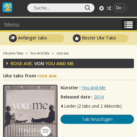
De
Menu
Anfänger tabs
Bester Uke Tabs
Ukulele Tabs
You And Me
rose ave.
ROSE AVE.
VON
YOU AND ME
Uke tabs from
rose ave.
Künstler :
You And Me
Released date :
2014
4
Lieder (2 tabs und 2 Akkorde)
Tab hinzufügen