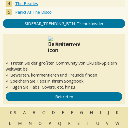
The Beatles
Panic! At The Disco
SIDEBAR_TRENDING_BTN: Trendkünstler
Beitreten!
✓ Treten Sie der größten Community von Ukulele-Spielern
weltweit bei
✓ Bewerten, kommentieren und Freunde finden
✓ Speichern Sie Tabs in Ihrem Songbook
✓ Fügen Sie Tabs, Covers, etc. hinzu
Beitreten
0-9
A
B
C
D
E
F
G
H
I
J
K
L
M
N
O
P
Q
R
S
T
U
V
W