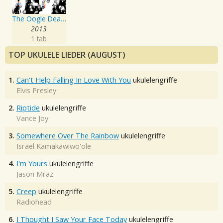
The Oogle Deathmachine
2013
1 tab
TOP UKULELE LIEDER (AUGUST)
1.
Can't Help Falling In Love With You
ukulelengriffe
Elvis Presley
2.
Riptide
ukulelengriffe
Vance Joy
3.
Somewhere Over The Rainbow
ukulelengriffe
Israel Kamakawiwo'ole
4.
I'm Yours
ukulelengriffe
Jason Mraz
5.
Creep
ukulelengriffe
Radiohead
6.
I Thought I Saw Your Face Today
ukulelengriffe