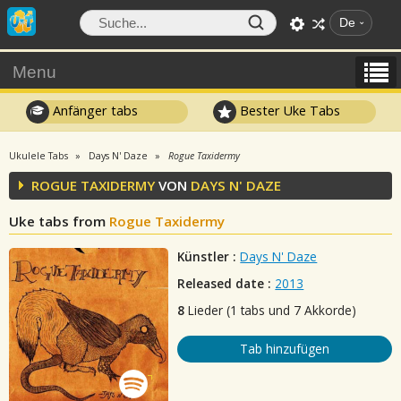
De
Menu
Anfänger tabs
Bester Uke Tabs
Ukulele Tabs
Days N' Daze
Rogue Taxidermy
ROGUE TAXIDERMY
VON
DAYS N' DAZE
Uke tabs from
Rogue Taxidermy
Künstler :
Days N' Daze
Released date :
2013
8
Lieder (1 tabs und 7 Akkorde)
Tab hinzufügen