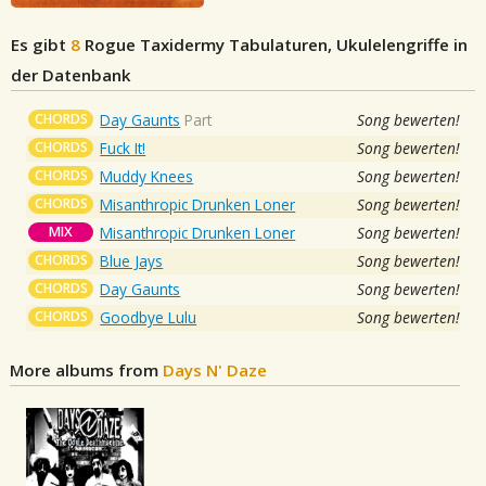
Es gibt
8
Rogue Taxidermy
Tabulaturen, Ukulelengriffe in
der Datenbank
CHORDS
Day Gaunts
Part
Song bewerten!
CHORDS
Fuck It!
Song bewerten!
CHORDS
Muddy Knees
Song bewerten!
CHORDS
Misanthropic Drunken Loner
Song bewerten!
MIX
Misanthropic Drunken Loner
Song bewerten!
CHORDS
Blue Jays
Song bewerten!
CHORDS
Day Gaunts
Song bewerten!
CHORDS
Goodbye Lulu
Song bewerten!
More albums from
Days N' Daze