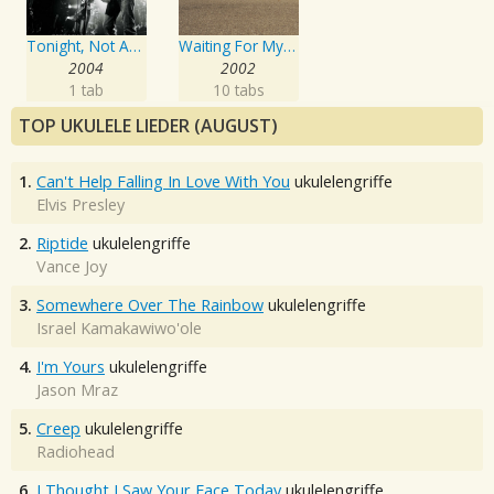
Tonight, Not Again: Jason Mraz Live At The Eagles Ballroom
Waiting For My Rocket To Come
2004
2002
1 tab
10 tabs
TOP UKULELE LIEDER (AUGUST)
1.
Can't Help Falling In Love With You
ukulelengriffe
Elvis Presley
2.
Riptide
ukulelengriffe
Vance Joy
3.
Somewhere Over The Rainbow
ukulelengriffe
Israel Kamakawiwo'ole
4.
I'm Yours
ukulelengriffe
Jason Mraz
5.
Creep
ukulelengriffe
Radiohead
6.
I Thought I Saw Your Face Today
ukulelengriffe