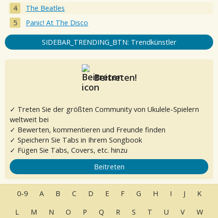
The Beatles
Panic! At The Disco
SIDEBAR_TRENDING_BTN: Trendkünstler
Beitreten!
✓ Treten Sie der größten Community von Ukulele-Spielern
weltweit bei
✓ Bewerten, kommentieren und Freunde finden
✓ Speichern Sie Tabs in Ihrem Songbook
✓ Fügen Sie Tabs, Covers, etc. hinzu
Beitreten
0-9
A
B
C
D
E
F
G
H
I
J
K
L
M
N
O
P
Q
R
S
T
U
V
W