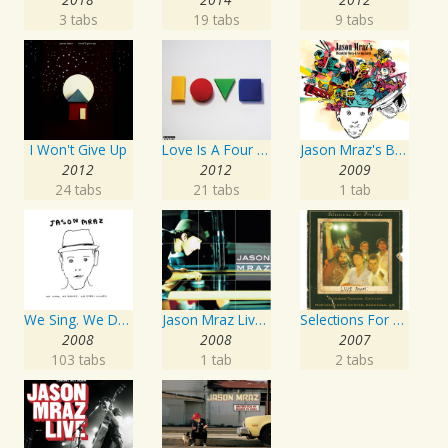
3 tabs
19 tabs
9 tabs
I Won't Give Up
Love Is A Four Letter Word
Jason Mraz's Beautiful Mess: Live On Earth
2012
2012
2009
24 tabs
21 tabs
1 tab
We Sing. We Dance. We Steal Things.
Jason Mraz Live & Acoustic 2001
Selections For Friends
2008
2008
2007
103 tabs
1 tab
2 tabs