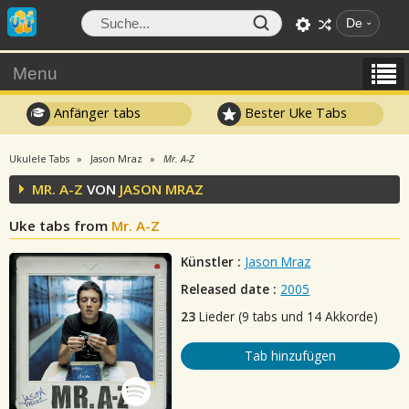
De
Menu
Anfänger tabs
Bester Uke Tabs
Ukulele Tabs
Jason Mraz
Mr. A-Z
MR. A-Z
VON
JASON MRAZ
Uke tabs from
Mr. A-Z
Künstler :
Jason Mraz
Released date :
2005
23
Lieder (9 tabs und 14 Akkorde)
Tab hinzufügen