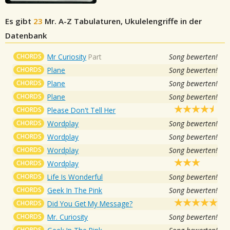
Es gibt
23
Mr. A-Z
Tabulaturen, Ukulelengriffe in der
Datenbank
CHORDS
Mr Curiosity
Part
Song bewerten!
CHORDS
Plane
Song bewerten!
CHORDS
Plane
Song bewerten!
CHORDS
Plane
Song bewerten!
CHORDS
Please Don't Tell Her
CHORDS
Wordplay
Song bewerten!
CHORDS
Wordplay
Song bewerten!
CHORDS
Wordplay
Song bewerten!
CHORDS
Wordplay
CHORDS
Life Is Wonderful
Song bewerten!
CHORDS
Geek In The Pink
Song bewerten!
CHORDS
Did You Get My Message?
CHORDS
Mr. Curiosity
Song bewerten!
CHORDS