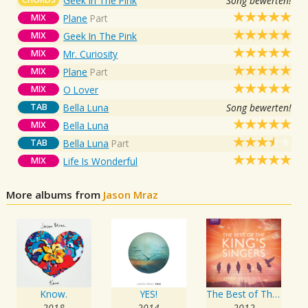
Geek In The Pink
Song bewerten!
MIX
Plane
Part
MIX
Geek In The Pink
MIX
Mr. Curiosity
MIX
Plane
Part
MIX
O Lover
TAB
Bella Luna
Song bewerten!
MIX
Bella Luna
TAB
Bella Luna
Part
MIX
Life Is Wonderful
More albums from
Jason Mraz
Know.
YES!
The Best of The King's Singers
2018
2014
2012