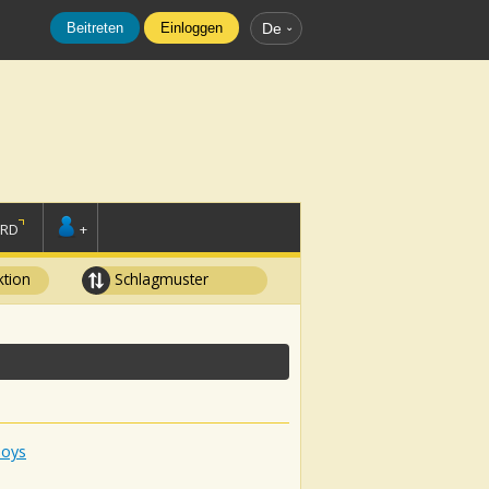
Beitreten
Einloggen
De
ORD
+
tion
Schlagmuster
Boys