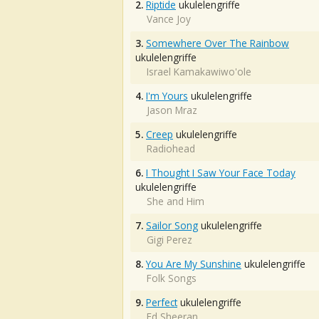
2.
Riptide
ukulelengriffe
Vance Joy
3.
Somewhere Over The Rainbow
ukulelengriffe
Israel Kamakawiwo'ole
4.
I'm Yours
ukulelengriffe
Jason Mraz
5.
Creep
ukulelengriffe
Radiohead
6.
I Thought I Saw Your Face Today
ukulelengriffe
She and Him
7.
Sailor Song
ukulelengriffe
Gigi Perez
8.
You Are My Sunshine
ukulelengriffe
Folk Songs
9.
Perfect
ukulelengriffe
Ed Sheeran