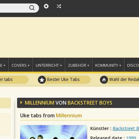
E +
COVERS +
UNTERRICHT +
ZUBEHÖR +
KOMMUNITY +
DISC
r tabs
Bester Uke Tabs
Wahl der Redak
MILLENNIUM
VON
BACKSTREET BOYS
Uke tabs from
Millennium
Künstler :
Backstreet 
Released date :
1999