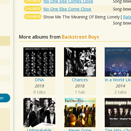
CHORDS
No One Else Comes Close
Song bewe
CHORDS
No One Else Come Close
Song bewe
CHORDS
Show Me The Meaning Of Being Lonely
[
Rat
Song bewe
More albums from
Backstreet Boys
DNA
Chances
2019
2018
2014
9 tabs
1 tab
2 tabs
er
Unbreakable
Never Gone