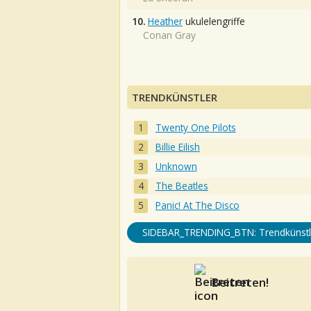
10.
Heather
ukulelengriffe
Conan Gray
TRENDKÜNSTLER
Twenty One Pilots
Billie Eilish
Unknown
The Beatles
Panic! At The Disco
SIDEBAR_TRENDING_BTN: Trendkünstl
Beitreten!