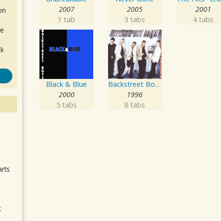
2007
2005
2001
on
1 tab
3 tabs
4 tabs
de
ok
Black & Blue
Backstreet Boys
2000
1996
5 tabs
8 tabs
.
arts
k
m