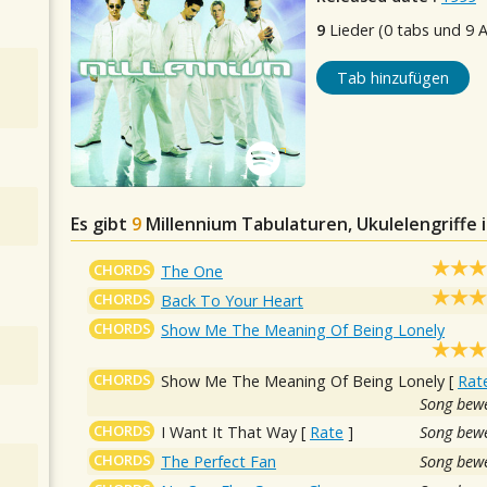
9
Lieder (0 tabs und 9 
Tab hinzufügen
Es gibt
9
Millennium
Tabulaturen, Ukulelengriffe 
CHORDS
The One
CHORDS
Back To Your Heart
CHORDS
Show Me The Meaning Of Being Lonely
CHORDS
Show Me The Meaning Of Being Lonely
[
Rat
Song bewe
CHORDS
I Want It That Way
[
Rate
]
Song bewe
CHORDS
The Perfect Fan
Song bewe