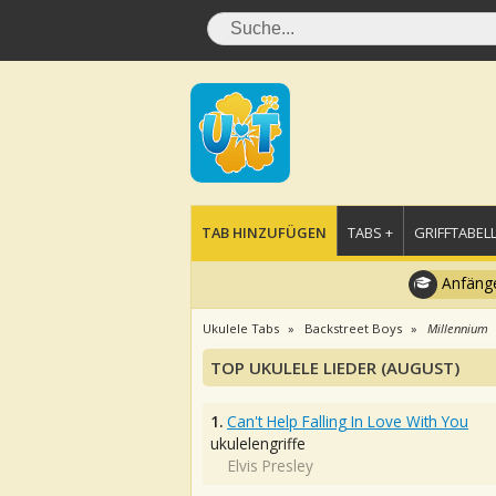
TAB HINZUFÜGEN
TABS +
GRIFFTABELL
Anfänge
Ukulele Tabs
Backstreet Boys
Millennium
TOP UKULELE LIEDER (AUGUST)
1.
Can't Help Falling In Love With You
ukulelengriffe
Elvis Presley