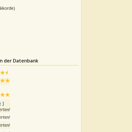
Akkorde)
in der Datenbank
e
]
rten!
rten!
rten!