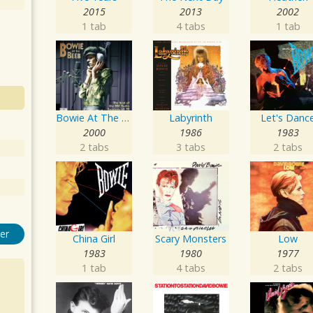
2015
2013
2002
1 tab
4 tabs
1 tab
Bowie At The Beeb
Labyrinth
Let's Danc
2000
1986
1983
2 tabs
3 tabs
2 tabs
er
China Girl
Scary Monsters
Low
1983
1980
1977
1 tab
4 tabs
2 tabs