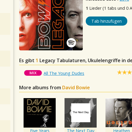
1
Lieder (1 tabs und 0 
Tab hinzufügen
Es gibt
1
Legacy
Tabulaturen, Ukulelengriffe in 
MIX
All The Young Dudes
More albums from
David Bowie
Five Years
The Next Day
Heathen