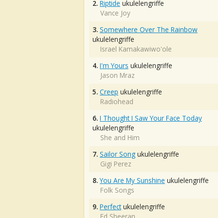
2.
Riptide
ukulelengriffe
Vance Joy
3.
Somewhere Over The Rainbow
ukulelengriffe
Israel Kamakawiwo'ole
4.
I'm Yours
ukulelengriffe
Jason Mraz
5.
Creep
ukulelengriffe
Radiohead
6.
I Thought I Saw Your Face Today
ukulelengriffe
She and Him
7.
Sailor Song
ukulelengriffe
Gigi Perez
8.
You Are My Sunshine
ukulelengriffe
Folk Songs
9.
Perfect
ukulelengriffe
Ed Sheeran