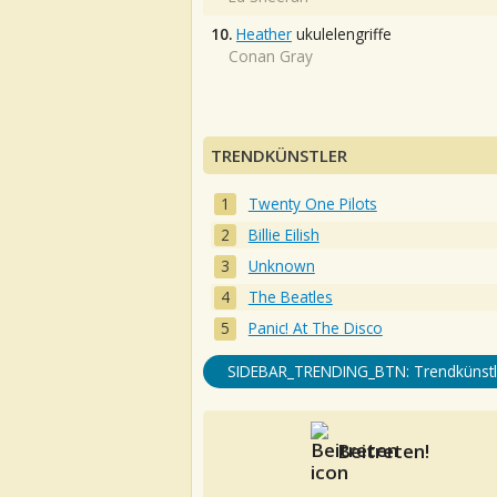
10.
Heather
ukulelengriffe
Conan Gray
TRENDKÜNSTLER
Twenty One Pilots
Billie Eilish
Unknown
The Beatles
Panic! At The Disco
SIDEBAR_TRENDING_BTN: Trendkünstl
Beitreten!