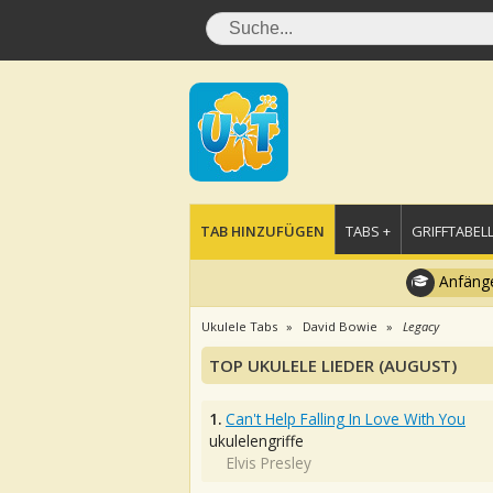
TAB HINZUFÜGEN
TABS +
GRIFFTABELL
Anfänge
Ukulele Tabs
David Bowie
Legacy
TOP UKULELE LIEDER (AUGUST)
1.
Can't Help Falling In Love With You
ukulelengriffe
Elvis Presley