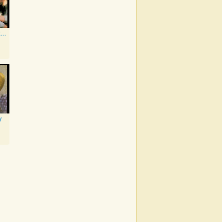
Young Americans
y