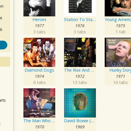
on
de
Heroes
Station To Station
1977
1976
1975
ok
3 tabs
3 tabs
1 tab
Diamond Dogs
The Rise And Fall Of Ziggy Stardust And The Spiders From Mars
Hunky Dor
1974
1972
1971
.
6 tabs
13 tabs
16 tabs
arts
The Man Who Sold The World
David Bowie (aka Space Oddity)
k
1970
1969
m