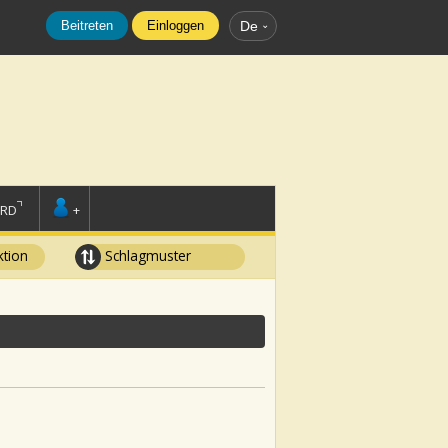
Beitreten
Einloggen
De
ORD
+
tion
Schlagmuster