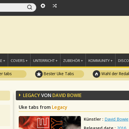
E +
COVERS +
UNTERRICHT +
ZUBEHÖR +
KOMMUNITY +
DISC
r tabs
Bester Uke Tabs
Wahl der Redak
LEGACY
VON
DAVID BOWIE
Uke tabs from
Legacy
Künstler :
David Bowie
Released date :
2016