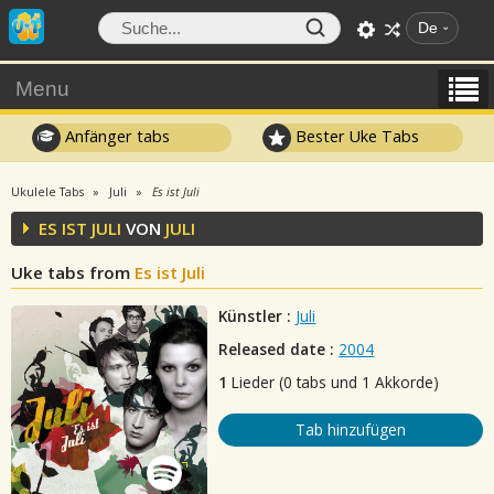
De
Menu
Anfänger tabs
Bester Uke Tabs
Ukulele Tabs
Juli
Es ist Juli
ES IST JULI
VON
JULI
Uke tabs from
Es ist Juli
Künstler :
Juli
Released date :
2004
1
Lieder (0 tabs und 1 Akkorde)
Tab hinzufügen