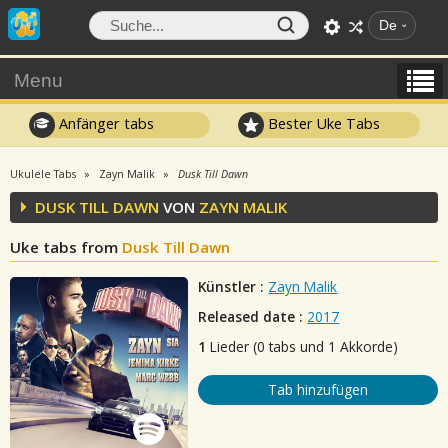
De
Menu
Anfänger tabs
Bester Uke Tabs
Ukulele Tabs
Zayn Malik
Dusk Till Dawn
DUSK TILL DAWN
VON
ZAYN MALIK
Uke tabs from
Dusk Till Dawn
Künstler :
Zayn Malik
Released date :
2017
1
Lieder (0 tabs und 1 Akkorde)
Tab hinzufügen