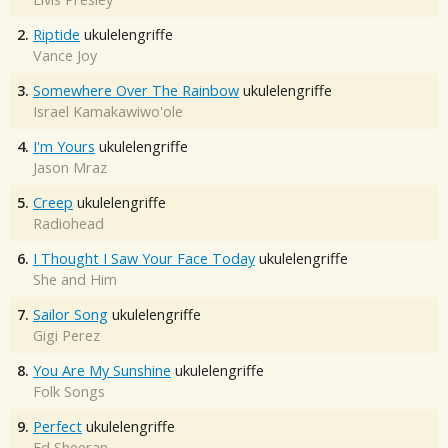
2.
Riptide
ukulelengriffe
Vance Joy
3.
Somewhere Over The Rainbow
ukulelengriffe
Israel Kamakawiwo'ole
4.
I'm Yours
ukulelengriffe
Jason Mraz
5.
Creep
ukulelengriffe
Radiohead
6.
I Thought I Saw Your Face Today
ukulelengriffe
She and Him
7.
Sailor Song
ukulelengriffe
Gigi Perez
8.
You Are My Sunshine
ukulelengriffe
Folk Songs
9.
Perfect
ukulelengriffe
Ed Sheeran