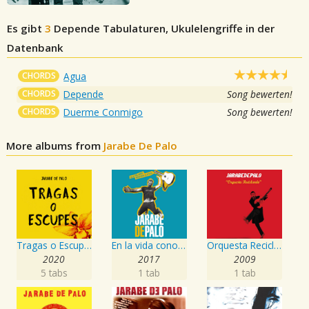
Es gibt
3
Depende
Tabulaturen, Ukulelengriffe in der
Datenbank
CHORDS
Agua
CHORDS
Depende
Song bewerten!
CHORDS
Duerme Conmigo
Song bewerten!
More albums from
Jarabe De Palo
Tragas o Escupes
En la vida conocí mujer igual a la Flaca: 20 años
Orquesta Reciclando
2020
2017
2009
5 tabs
1 tab
1 tab