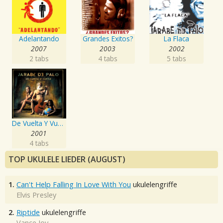
Adelantando
Grandes Exitos?
La Flaca
2007
2003
2002
2 tabs
4 tabs
5 tabs
De Vuelta Y Vuelta
2001
4 tabs
TOP UKULELE LIEDER (AUGUST)
1.
Can't Help Falling In Love With You
ukulelengriffe
Elvis Presley
2.
Riptide
ukulelengriffe
Vance Joy