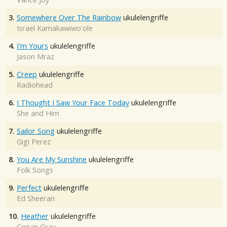
3.
Somewhere Over The Rainbow
ukulelengriffe
Israel Kamakawiwo'ole
4.
I'm Yours
ukulelengriffe
Jason Mraz
5.
Creep
ukulelengriffe
Radiohead
6.
I Thought I Saw Your Face Today
ukulelengriffe
She and Him
7.
Sailor Song
ukulelengriffe
Gigi Perez
8.
You Are My Sunshine
ukulelengriffe
Folk Songs
9.
Perfect
ukulelengriffe
Ed Sheeran
10.
Heather
ukulelengriffe
Conan Gray