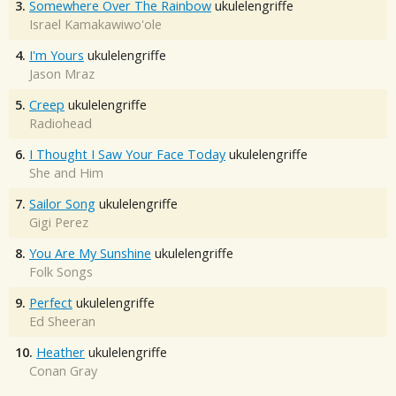
3.
Somewhere Over The Rainbow
ukulelengriffe
Israel Kamakawiwo'ole
4.
I'm Yours
ukulelengriffe
Jason Mraz
5.
Creep
ukulelengriffe
Radiohead
6.
I Thought I Saw Your Face Today
ukulelengriffe
She and Him
7.
Sailor Song
ukulelengriffe
Gigi Perez
8.
You Are My Sunshine
ukulelengriffe
Folk Songs
9.
Perfect
ukulelengriffe
Ed Sheeran
10.
Heather
ukulelengriffe
Conan Gray