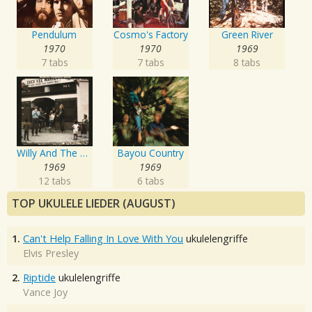
Pendulum
Cosmo's Factory
Green River
1970
1970
1969
7 tabs
7 tabs
8 tabs
Willy And The Poor Boys
Bayou Country
1969
1969
12 tabs
6 tabs
TOP UKULELE LIEDER (AUGUST)
1.
Can't Help Falling In Love With You
ukulelengriffe
Elvis Presley
2.
Riptide
ukulelengriffe
Vance Joy