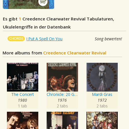
Es gibt
1
Creedence Clearwater Revival
Tabulaturen,
Ukulelengriffe in der Datenbank
CHORDS
I Put A Spell On You
Song bewerten!
More albums from
Creedence Clearwater Revival
The Concert
Chronicle: 20 Greatest Hits
Mardi Gras
1980
1976
1972
1 tab
2 tabs
2 tabs