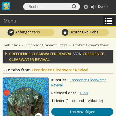
De
Menu
Anfänger tabs
Bester Uke Tabs
Ukulele Tabs
Creedence Clearwater Revival
Creedence Clearwater Revival
CREEDENCE CLEARWATER REVIVAL
VON
CREEDENCE
CLEARWATER REVIVAL
Uke tabs from
Creedence Clearwater Revival
Künstler :
Creedence Clearwater
Revival
Released date :
1968
1
Lieder (0 tabs und 1 Akkorde)
Tab hinzufügen