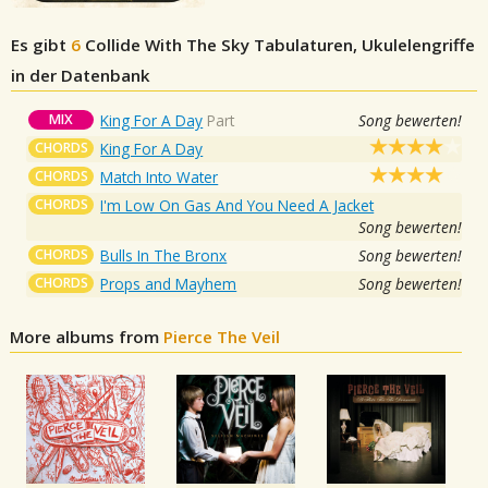
Es gibt
6
Collide With The Sky
Tabulaturen, Ukulelengriffe
in der Datenbank
MIX
King For A Day
Part
Song bewerten!
CHORDS
King For A Day
CHORDS
Match Into Water
CHORDS
I'm Low On Gas And You Need A Jacket
Song bewerten!
CHORDS
Bulls In The Bronx
Song bewerten!
CHORDS
Props and Mayhem
Song bewerten!
More albums from
Pierce The Veil