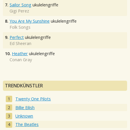
7.
Sailor Song
ukulelengriffe
Gigi Perez
8.
You Are My Sunshine
ukulelengriffe
Folk Songs
9.
Perfect
ukulelengriffe
Ed Sheeran
10.
Heather
ukulelengriffe
Conan Gray
TRENDKÜNSTLER
Twenty One Pilots
Billie Eilish
Unknown
The Beatles