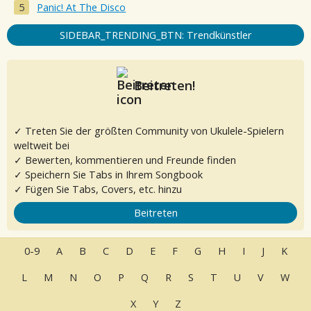
Panic! At The Disco
SIDEBAR_TRENDING_BTN: Trendkünstler
Beitreten!
✓ Treten Sie der größten Community von Ukulele-Spielern
weltweit bei
✓ Bewerten, kommentieren und Freunde finden
✓ Speichern Sie Tabs in Ihrem Songbook
✓ Fügen Sie Tabs, Covers, etc. hinzu
Beitreten
0-9
A
B
C
D
E
F
G
H
I
J
K
L
M
N
O
P
Q
R
S
T
U
V
W
X
Y
Z