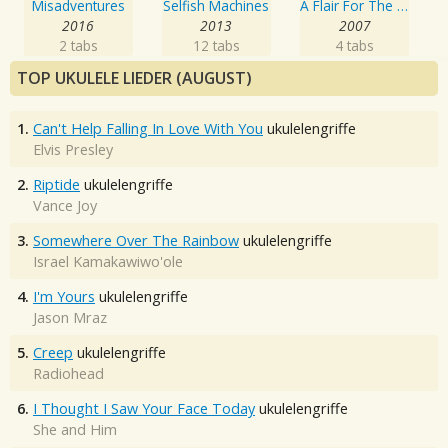
Misadventures
Selfish Machines
A Flair For The Dramatic
2016
2013
2007
2 tabs
12 tabs
4 tabs
TOP UKULELE LIEDER (AUGUST)
1.
Can't Help Falling In Love With You
ukulelengriffe
Elvis Presley
2.
Riptide
ukulelengriffe
Vance Joy
3.
Somewhere Over The Rainbow
ukulelengriffe
Israel Kamakawiwo'ole
4.
I'm Yours
ukulelengriffe
Jason Mraz
5.
Creep
ukulelengriffe
Radiohead
6.
I Thought I Saw Your Face Today
ukulelengriffe
She and Him