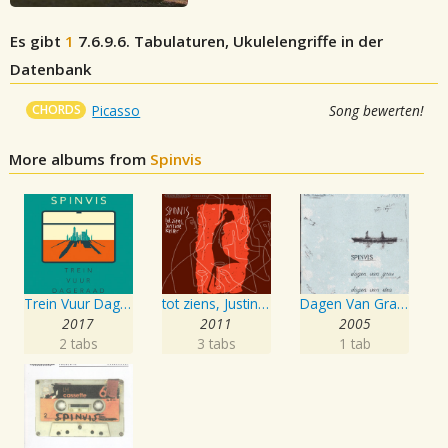
Es gibt
1
7.6.9.6.
Tabulaturen, Ukulelengriffe in der
Datenbank
CHORDS
Picasso
Song bewerten!
More albums from
Spinvis
Trein Vuur Dageraad
tot ziens, Justine Keller
Dagen Van Gras, Dagen Van Stro
2017
2011
2005
2 tabs
3 tabs
1 tab