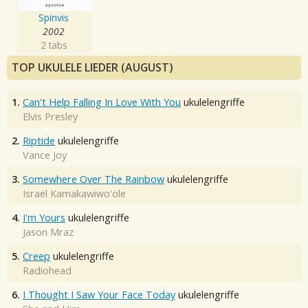
Spinvis
2002
2 tabs
TOP UKULELE LIEDER (AUGUST)
1.
Can't Help Falling In Love With You
ukulelengriffe
Elvis Presley
2.
Riptide
ukulelengriffe
Vance Joy
3.
Somewhere Over The Rainbow
ukulelengriffe
Israel Kamakawiwo'ole
4.
I'm Yours
ukulelengriffe
Jason Mraz
5.
Creep
ukulelengriffe
Radiohead
6.
I Thought I Saw Your Face Today
ukulelengriffe