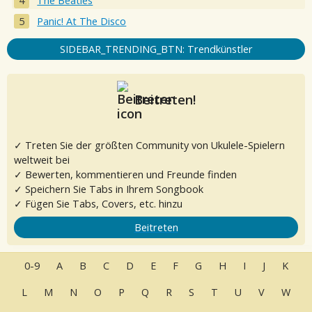
The Beatles
Panic! At The Disco
SIDEBAR_TRENDING_BTN: Trendkünstler
Beitreten!
✓ Treten Sie der größten Community von Ukulele-Spielern
weltweit bei
✓ Bewerten, kommentieren und Freunde finden
✓ Speichern Sie Tabs in Ihrem Songbook
✓ Fügen Sie Tabs, Covers, etc. hinzu
Beitreten
0-9
A
B
C
D
E
F
G
H
I
J
K
L
M
N
O
P
Q
R
S
T
U
V
W