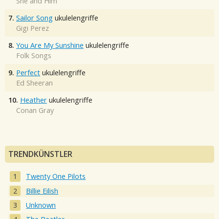
She and Him
7.
Sailor Song
ukulelengriffe
Gigi Perez
8.
You Are My Sunshine
ukulelengriffe
Folk Songs
9.
Perfect
ukulelengriffe
Ed Sheeran
10.
Heather
ukulelengriffe
Conan Gray
TRENDKÜNSTLER
Twenty One Pilots
Billie Eilish
Unknown