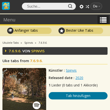
De
Menu
Anfänger tabs
Bester Uke Tabs
Ukulele Tabs
Spinvis
7.6.9.6.
7.6.9.6.
VON
SPINVIS
Uke tabs from
7.6.9.6.
Künstler :
Spinvis
Released date :
2020
1
Lieder (0 tabs und 1 Akkorde)
Tab hinzufügen