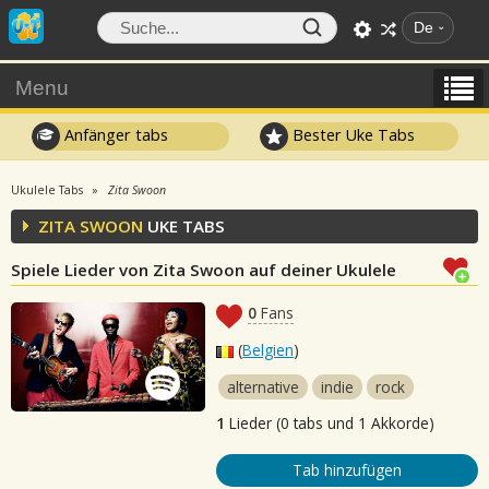
De
Menu
Anfänger tabs
Bester Uke Tabs
Ukulele Tabs
Zita Swoon
ZITA SWOON
UKE TABS
Spiele Lieder von Zita Swoon auf deiner Ukulele
0
Fans
(
Belgien
)
alternative
indie
rock
1
Lieder (0 tabs und 1 Akkorde)
Tab hinzufügen