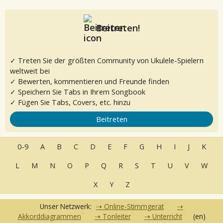
Beitreten!
✓ Treten Sie der größten Community von Ukulele-Spielern
weltweit bei
✓ Bewerten, kommentieren und Freunde finden
✓ Speichern Sie Tabs in Ihrem Songbook
✓ Fügen Sie Tabs, Covers, etc. hinzu
Beitreten
0-9
A
B
C
D
E
F
G
H
I
J
K
L
M
N
O
P
Q
R
S
T
U
V
W
X
Y
Z
Unser Netzwerk:
Online-Stimmgerät
Akkorddiagrammen
Tonleiter
Unterricht
(en)