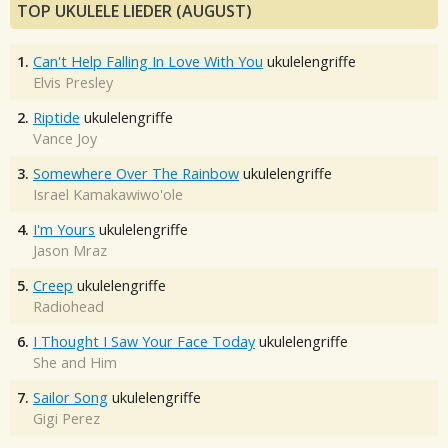
TOP UKULELE LIEDER (AUGUST)
1.
Can't Help Falling In Love With You
ukulelengriffe
Elvis Presley
2.
Riptide
ukulelengriffe
Vance Joy
3.
Somewhere Over The Rainbow
ukulelengriffe
Israel Kamakawiwo'ole
4.
I'm Yours
ukulelengriffe
Jason Mraz
5.
Creep
ukulelengriffe
Radiohead
6.
I Thought I Saw Your Face Today
ukulelengriffe
She and Him
7.
Sailor Song
ukulelengriffe
Gigi Perez